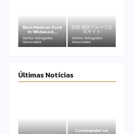
Best Mexican food
投稿 福助グループ公
in Wildwood,…
式サイト
Santos Advogados
Santos Advogados
Associados
Associados
Últimas Notícias
Commander un