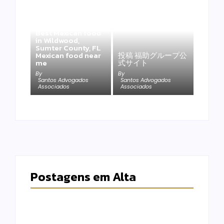
Best Mexican food
in Wildwood,
Sumter County, FL
Mexican food near
投稿 福助グループ公
me
式サイト
By
By
Santos Advogados
Santos Advogados
Associados
Associados
Postagens em Alta