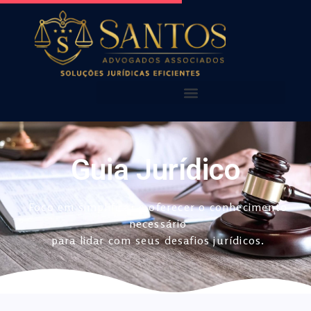
AQUI VOCÊ ENCONTRA!
NOSSAS PUBLICAÇÕES
Guia Jurídico
Foco em simplificar e oferecer o conhecimento
necessário
para lidar com seus desafios jurídicos.