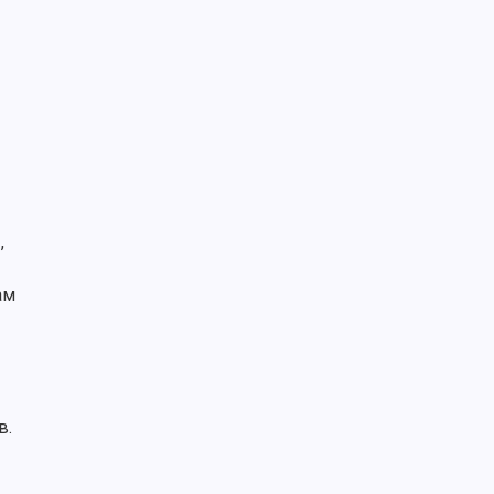
,
ам
в.