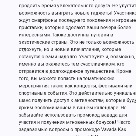
продлить время увлекательного досуга. Не упусти
возможность выиграть новые гаджеты! Участник
ждут смартфоны последнего поколения и игровые
приставки, которые сделают ваши вечера более
интересными. Также доступны путёвки в
экзотические страны. Это не только возможность
отдохнуть, но и новые впечатления, которые
останутся с вами надолго. Участвуйте и, возможно,
именно вы окажетесь тем счастливчиком, кто
отправится в долгожданное путешествие. Кроме
того, вы можете попасть на тематические
мероприятия, такие как концерты, фестивали или
спортивные события. Это действительно уникаль
шанс получить доступ к активностям, которые буд
ярким воспоминанием в вашем календаре. Не
забывайте использовать промокод вавада для
участия и получения мгновенных бонусов! Часто
задаваемые вопросы о промокоде Vavada Как