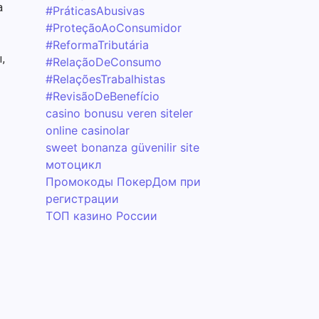
а
#PráticasAbusivas
#ProteçãoAoConsumidor
#ReformaTributária
,
#RelaçãoDeConsumo
#RelaçõesTrabalhistas
#RevisãoDeBenefício
casino bonusu veren siteler
online casinolar
sweet bonanza güvenilir site
мотоцикл
Промокоды ПокерДом при
регистрации
ТОП казино России