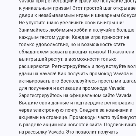
Vavada при регистрации и сразу же получайте дост
к уникальным призам! Этот простой шаг открывае
двери к незабываемым играм и шикарным бонуса
Не упустите шанс увеличить свои выигрыши!
Занимайтесь любимым хобби и получайте больше 
каждым тестом удачи. Каждая игра приносит не
только удовольствие, но и возможность стать
обладателем захватывающих призов! Показатели
выигрышей растут, а возможности только
расширяются. Регистрируйтесь и почувствуйте вол
удачи на Vavada! Как получить промокод Vavada и
активировать его Воспользуйтесь простыми шага
для получения и активации промокода Vavada:
Зарегистрируйтесь на официальном сайте Vavada.
Введите свои данные и подтвердите регистрацию
через электронную почту. Следите за новинами и
акциями на странице. Промокоды часто публикуют
в разделе акций или новостей сайта. Подписывайт
на рассылку Vavada. Это позволит получать