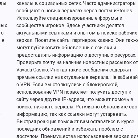
оды
каналы в социальных сетях. Часто администраторы
сообщают о новых зеркалах через посты иStories.
Используйте специализированные форумы и
ных
сообщества игроков. Здесь участники делятся
о:
актуальными ссылками и опытом в поиске рабочих
 в
зеркал. Посетите сайты партнеров казино. Они такж
могут публиковать обновленные ссылки и
предоставлять информацию о доступных ресурсах.
Проверьте почту на наличие новостных рассылок от
Vavada Casino. Иногда такие сообщения содержат
прямые ссылки на актуальные зеркала. Не забывай
о VPN. Если вы столкнулись с блокировкой,
использование VPN позволяет получить доступ к
сайту через другие IP-адреса, что может помочь в
поиске нужного зеркала. Регулярно обновляйте св
е
информацию, так как ссылки могут устаревать.
Быстрая реакция поможет вам оставаться в курсе
последних обновлений и избежать проблем с
доступом. Преимущества использования зеркал дл