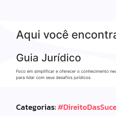
Aqui você encontr
Guia Jurídico
Foco em simplificar e oferecer o conhecimento ne
para lidar com seus desafios jurídicos.
Categorias:
#DireitoDasSuc