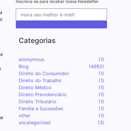
Inscreva-se para receber nossa Newsletter
м
л
Inscreva-se
Categorias
ся
anonymous
(1)
Blog
(4992)
ы
Direito do Consumidor
(1)
Direito do Trabalho
(1)
Direito Médico
(1)
Direito Previdenciário
(1)
Direito Tributário
(1)
Família e Sucessões
(1)
other
(1)
мя
uncategorized
(3)