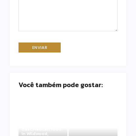
Você também pode gostar:
Best Mexican food
in Wildwood,