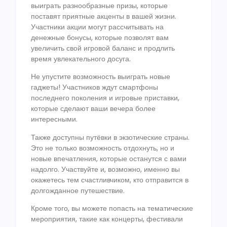
выиграть разнообразные призы, которые
поставят приятные акценты в вашей жизни.
Участники акции могут рассчитывать на
денежные бонусы, которые позволят вам
увеличить свой игровой баланс и продлить
время увлекательного досуга.
Не упустите возможность выиграть новые
гаджеты! Участников ждут смартфоны
последнего поколения и игровые приставки,
которые сделают ваши вечера более
интересными.
Также доступны путёвки в экзотические страны.
Это не только возможность отдохнуть, но и
новые впечатления, которые останутся с вами
надолго. Участвуйте и, возможно, именно вы
окажетесь тем счастливчиком, кто отправится в
долгожданное путешествие.
Кроме того, вы можете попасть на тематические
мероприятия, такие как концерты, фестивали