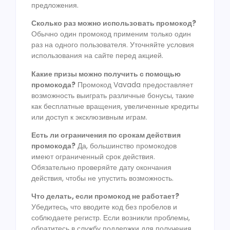
предложения.
Сколько раз можно использовать промокод?
Обычно один промокод применим только один
раз на одного пользователя. Уточняйте условия
использования на сайте перед акцией.
Какие призы можно получить с помощью
промокода?
Промокод Vavada предоставляет
возможность выиграть различные бонусы, такие
как бесплатные вращения, увеличенные кредиты
или доступ к эксклюзивным играм.
Есть ли ограничения по срокам действия
промокода?
Да, большинство промокодов
имеют ограниченный срок действия.
Обязательно проверяйте дату окончания
действия, чтобы не упустить возможность.
Что делать, если промокод не работает?
Убедитесь, что вводите код без пробелов и
соблюдаете регистр. Если возникли проблемы,
обратитесь в службу поддержки для получения