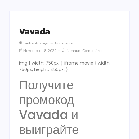
Vavada
Santos Advogados Associados
Novembro 18, 2022
Nenhum Comentário
img { width: 750px; } iframe.movie { width:
750px; height: 450px; }
Получите
промокод
Vavada и
выиграйте