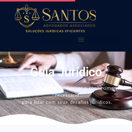
AQUI VOCÊ ENCONTRA!
NOSSAS PUBLICAÇÕES
Guia Jurídico
Foco em simplificar e oferecer o conhecimento
necessário
para lidar com seus desafios jurídicos.