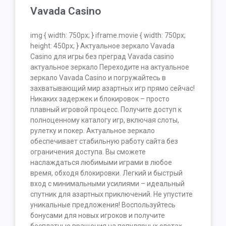
Vavada Casino
img { width: 750px; } iframe.movie { width: 750px;
height: 450px; } Актуальное зеркало Vavada
Casino для игры без преград Vavada casino
актуальное зеркало Переходите на актуальное
зеркало Vavada Casino и погружайтесь в
захватывающий мир азартных игр прямо сейчас!
Никаких задержек и блокировок – просто
плавный игровой процесс. Получите доступ к
полноценному каталогу игр, включая слоты,
рулетку и покер. Актуальное зеркало
обеспечивает стабильную работу сайта без
ограничения доступа. Вы сможете
наслаждаться любимыми играми в любое
время, обходя блокировки. Легкий и быстрый
вход с минимальными усилиями – идеальный
спутник для азартных приключений. Не упустите
уникальные предложения! Воспользуйтесь
бонусами для новых игроков и получите