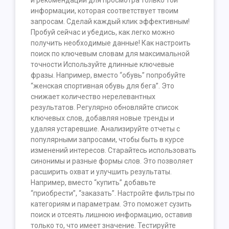
и рекомендации для просмотра только той
информации, которая соответствует твоим
запросам. Сделай каждый клик эффективным!
Пробуй сейчас и убедись, как легко можно
получить необходимые данные! Как настроить
поиск по ключевым словам для максимальной
точности Используйте длинные ключевые
фразы. Например, вместо “обувь” попробуйте
“женская спортивная обувь для бега”. Это
снижает количество нерелевантных
результатов. Регулярно обновляйте список
ключевых слов, добавляя новые тренды и
удаляя устаревшие. Анализируйте отчеты с
популярными запросами, чтобы быть в курсе
изменений интересов. Старайтесь использовать
синонимы и разные формы слов. Это позволяет
расширить охват и улучшить результаты.
Например, вместо “купить” добавьте
“приобрести”, “заказать”. Настройте фильтры по
категориям и параметрам. Это поможет сузить
поиск и отсеять лишнюю информацию, оставив
только то, что имеет значение. Тестируйте