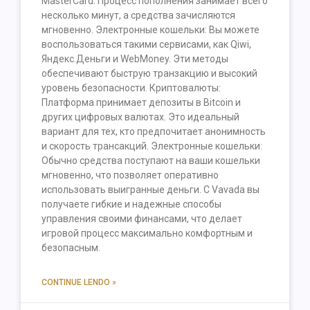
MasterCard. Процесс пополнения занимает всего
несколько минут, а средства зачисляются
мгновенно. Электронные кошельки: Вы можете
воспользоваться такими сервисами, как Qiwi,
Яндекс.Деньги и WebMoney. Эти методы
обеспечивают быструю транзакцию и высокий
уровень безопасности. Криптовалюты:
Платформа принимает депозиты в Bitcoin и
других цифровых валютах. Это идеальный
вариант для тех, кто предпочитает анонимность
и скорость трансакций. Электронные кошельки:
Обычно средства поступают на ваши кошельки
мгновенно, что позволяет оперативно
использовать выигранные деньги. С Vavada вы
получаете гибкие и надежные способы
управления своими финансами, что делает
игровой процесс максимально комфортным и
безопасным.
CONTINUE LENDO »