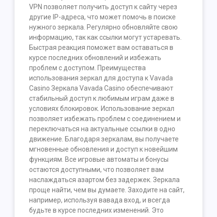
VPN позволяет получить доступ к сайту через
другие IP-адреса, что может помочь в поиске
нужного зеркала. Регулярно обновляйте свою
информацию, так как ссылки могут устаревать.
Быстрая реакция поможет вам оставаться в
курсе последних обновлений и избежать
проблем с доступом. Преимущества
использования зеркал для доступа к Vavada
Casino Зеркала Vavada Casino обеспечивают
стабильный доступ к любимым играм даже в
условиях блокировок. Использование зеркал
позволяет избежать проблем с соединением и
переключаться на актуальные ссылки в одно
движение. Благодаря зеркалам, вы получаете
мгновенные обновления и доступ к новейшим
функциям. Все игровые автоматы и бонусы
остаются доступными, что позволяет вам
наслаждаться азартом без задержек. Зеркала
проще найти, чем вы думаете. Заходите на сайт,
например, используя вавада вход, и всегда
будьте в курсе последних изменений. Это