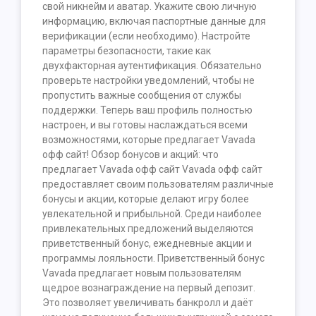
свой никнейм и аватар. Укажите свою личную
информацию, включая паспортные данные для
верификации (если необходимо). Настройте
параметры безопасности, такие как
двухфакторная аутентификация. Обязательно
проверьте настройки уведомлений, чтобы не
пропустить важные сообщения от службы
поддержки. Теперь ваш профиль полностью
настроен, и вы готовы наслаждаться всеми
возможностями, которые предлагает Vavada
офф сайт! Обзор бонусов и акций: что
предлагает Vavada офф сайт Vavada офф сайт
предоставляет своим пользователям различные
бонусы и акции, которые делают игру более
увлекательной и прибыльной. Среди наиболее
привлекательных предложений выделяются
приветственный бонус, ежедневные акции и
программы лояльности. Приветственный бонус
Vavada предлагает новым пользователям
щедрое вознаграждение на первый депозит.
Это позволяет увеличивать банкролл и даёт