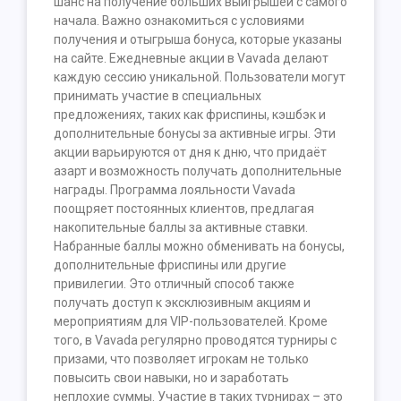
шанс на получение больших выигрышей с самого
начала. Важно ознакомиться с условиями
получения и отыгрыша бонуса, которые указаны
на сайте. Ежедневные акции в Vavada делают
каждую сессию уникальной. Пользователи могут
принимать участие в специальных
предложениях, таких как фриспины, кэшбэк и
дополнительные бонусы за активные игры. Эти
акции варьируются от дня к дню, что придаёт
азарт и возможность получать дополнительные
награды. Программа лояльности Vavada
поощряет постоянных клиентов, предлагая
накопительные баллы за активные ставки.
Набранные баллы можно обменивать на бонусы,
дополнительные фриспины или другие
привилегии. Это отличный способ также
получать доступ к эксклюзивным акциям и
мероприятиям для VIP-пользователей. Кроме
того, в Vavada регулярно проводятся турниры с
призами, что позволяет игрокам не только
повысить свои навыки, но и заработать
неплохие суммы. Участие в таких турнирах – это