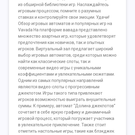
из обширной библиотеки игр. Наслаждайтесь
игровым процессом, помните о разумных
ставках и контролируйте свои эмоции. Удачи!
Обзор игровых автоматов и популярных игр на
Vavada На платформе вавада представлено
множество азартных игр, которые удовлетворят
предпочтения как новичков, так и опытных
игроков. Виртуальный зал предлагает широкий
выбор игровых автоматов, среди которых можно
найти как классические слоты, так и
современные видео-игры с уникальными
коэффициентами и увлекательными сюжетами.
Одним из самых популярных направлений
являются видео-слоты с прогрессивным
джекпотом. Игры такого типа привлекают
игроков возможностью выиграть внушительные
суммы. К примеру, автомат “Долина джекпотов”
сочетает в себе яркую графику и динамичный
игровой процесс, который погружает участника
в увлекательное приключение. Также стоит
отметить настольные игры, такие как блэкджек