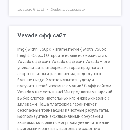
fevereiro 6, 2023
Nenhum comentário
Vavada офф сайт
img { width: 750px; } iframe.movie { width: 750px;
height: 450px; } Откройте новые возможности с
Vavada офф сайт Vavada офф сайт Vavada – это
уникальная платформа, которая предлагает
азартные игры и развлечения, недоступные
больше нигде. Хотите испытать удачу и
получить незабываемые эмоции? С офф сайтом
Vavada у вас есть шанс! Мы предлагаем широкий
выбор слотов, настольных игр и живых казино с
дилерами. Наша платформа гарантирует
безопасные транзакции и честные результаты.
Воспользуйтесь эксклюзивными бонусами и
акциями, которые помогут вам увеличить ваши
выигрыши и ощутить настоящую азартную