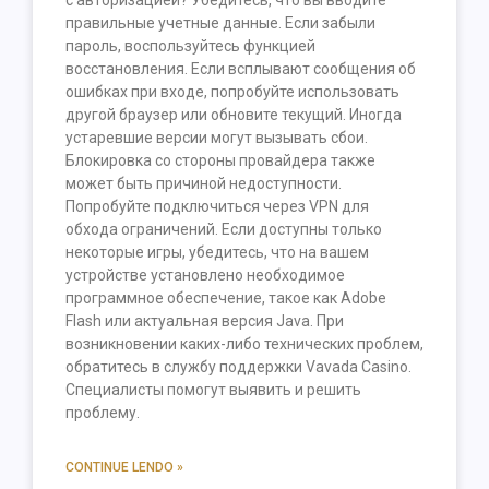
с авторизацией? Убедитесь, что вы вводите
правильные учетные данные. Если забыли
пароль, воспользуйтесь функцией
восстановления. Если всплывают сообщения об
ошибках при входе, попробуйте использовать
другой браузер или обновите текущий. Иногда
устаревшие версии могут вызывать сбои.
Блокировка со стороны провайдера также
может быть причиной недоступности.
Попробуйте подключиться через VPN для
обхода ограничений. Если доступны только
некоторые игры, убедитесь, что на вашем
устройстве установлено необходимое
программное обеспечение, такое как Adobe
Flash или актуальная версия Java. При
возникновении каких-либо технических проблем,
обратитесь в службу поддержки Vavada Casino.
Специалисты помогут выявить и решить
проблему.
CONTINUE LENDO »