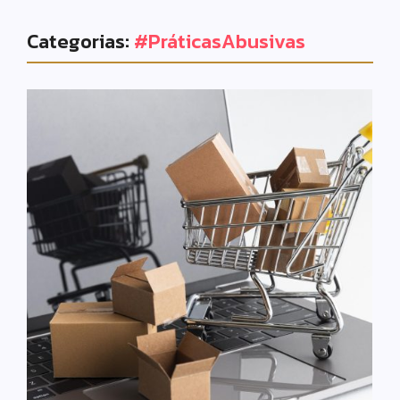
Categorias:
#PráticasAbusivas