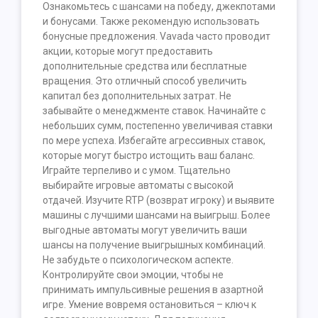
Ознакомьтесь с шансами на победу, джекпотами
и бонусами. Также рекомендую использовать
бонусные предложения. Vavada часто проводит
акции, которые могут предоставить
дополнительные средства или бесплатные
вращения. Это отличный способ увеличить
капитал без дополнительных затрат. Не
забывайте о менеджменте ставок. Начинайте с
небольших сумм, постепенно увеличивая ставки
по мере успеха. Избегайте агрессивных ставок,
которые могут быстро истощить ваш баланс.
Играйте терпеливо и с умом. Тщательно
выбирайте игровые автоматы с высокой
отдачей. Изучите RTP (возврат игроку) и выявите
машины с лучшими шансами на выигрыш. Более
выгодные автоматы могут увеличить ваши
шансы на получение выигрышных комбинаций.
Не забудьте о психологическом аспекте.
Контролируйте свои эмоции, чтобы не
принимать импульсивные решения в азартной
игре. Умение вовремя остановиться – ключ к