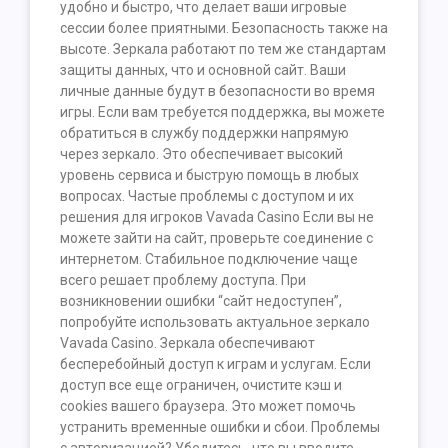
удобно и быстро, что делает ваши игровые
сессии более приятными. Безопасность также на
высоте. Зеркала работают по тем же стандартам
защиты данных, что и основной сайт. Ваши
личные данные будут в безопасности во время
игры. Если вам требуется поддержка, вы можете
обратиться в службу поддержки напрямую
через зеркало. Это обеспечивает высокий
уровень сервиса и быструю помощь в любых
вопросах. Частые проблемы с доступом и их
решения для игроков Vavada Casino Если вы не
можете зайти на сайт, проверьте соединение с
интернетом. Стабильное подключение чаще
всего решает проблему доступа. При
возникновении ошибки “сайт недоступен”,
попробуйте использовать актуальное зеркало
Vavada Casino. Зеркала обеспечивают
бесперебойный доступ к играм и услугам. Если
доступ все еще ограничен, очистите кэш и
cookies вашего браузера. Это может помочь
устранить временные ошибки и сбои. Проблемы