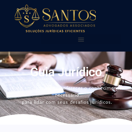
AQUI VOCÊ ENCONTRA!
NOSSOS BOLETINS
NOSSOS ALERTAS
Guia Jurídico
Foco em simplificar e oferecer o conhecimento
necessário
para lidar com seus desafios jurídicos.