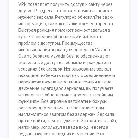
VPN позволяет получить доступ к сайту через
другие IP-адреса, что может помочь в поиске
нужного зеркала. Регулярно обновляйте свою
информацию, так как ссылки могут устаревать.
Быстрая реакция поможет вам оставаться в
курсе последних обновлений и избежать
проблем с доступом. Преимущества
использования зеркал для доступа к Vavada
Casino Зеркала Vavada Casino обеспечивают
стабильный доступ к любимым играм даже в
условиях блокировок. Использование зеркал
позволяет избежать проблем с соединением и
переключаться на актуальные ссылки в одно
движение. Благодаря зеркалам, вы получаете
мгновенные обновления и доступ к новейшим
функциям. Все игровые автоматы и бонусы
остаются доступными, что позволяет вам
наслаждаться азартом без задержек. Зеркала
проще найти, чем вы думаете. Заходите на сайт,
например, используя вавада вход, и всегда
будьте в курсе последних изменений. Это