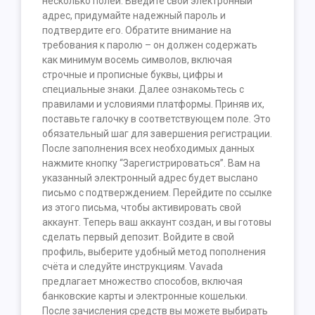
несколько полей. Введите свой электронный
адрес, придумайте надежный пароль и
подтвердите его. Обратите внимание на
требования к паролю – он должен содержать
как минимум восемь символов, включая
строчные и прописные буквы, цифры и
специальные знаки. Далее ознакомьтесь с
правилами и условиями платформы. Приняв их,
поставьте галочку в соответствующем поле. Это
обязательный шаг для завершения регистрации.
После заполнения всех необходимых данных
нажмите кнопку “Зарегистрироваться”. Вам на
указанный электронный адрес будет выслано
письмо с подтверждением. Перейдите по ссылке
из этого письма, чтобы активировать свой
аккаунт. Теперь ваш аккаунт создан, и вы готовы
сделать первый депозит. Войдите в свой
профиль, выберите удобный метод пополнения
счёта и следуйте инструкциям. Vavada
предлагает множество способов, включая
банковские карты и электронные кошельки.
После зачисления средств вы можете выбирать