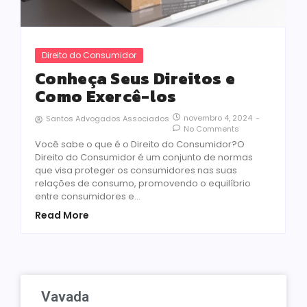
Direito do Consumidor
Conheça Seus Direitos e
Como Exercê-los
novembro 4, 2024
-
Santos Advogados Associados
No Comments
Você sabe o que é o Direito do Consumidor?O
Direito do Consumidor é um conjunto de normas
que visa proteger os consumidores nas suas
relações de consumo, promovendo o equilíbrio
entre consumidores e…
Read More
Vavada