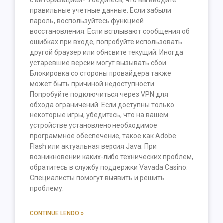
с авторизацией? Убедитесь, что вы вводите
правильные учетные данные. Если забыли
пароль, воспользуйтесь функцией
восстановления. Если всплывают сообщения об
ошибках при входе, попробуйте использовать
другой браузер или обновите текущий. Иногда
устаревшие версии могут вызывать сбои.
Блокировка со стороны провайдера также
может быть причиной недоступности.
Попробуйте подключиться через VPN для
обхода ограничений. Если доступны только
некоторые игры, убедитесь, что на вашем
устройстве установлено необходимое
программное обеспечение, такое как Adobe
Flash или актуальная версия Java. При
возникновении каких-либо технических проблем,
обратитесь в службу поддержки Vavada Casino.
Специалисты помогут выявить и решить
проблему.
CONTINUE LENDO »