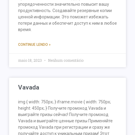
упорядоченности значительно повысит вашу
продуктивность. Создавайте резервные копии
ценной информации. Это поможет избежать
потери данных и обеспечит доступ к ним в любое
время.
CONTINUE LENDO »
maio 18, 2023
Nenhum comentário
Vavada
img { width: 750px; } iframe.movie { width: 750px;
height: 450px; } Получите промокод Vavada и
выиграйте призы сейчас! Получите промокод
Vavada и выиграйте ценные призы Применяйте
промокод Vavada при регистрации и сразу же
получайте доступ к уникальным призам! Этот