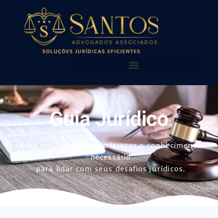
AQUI VOCÊ ENCONTRA!
NOSSAS PUBLICAÇÕES
Guia Jurídico
Foco em simplificar e oferecer o conhecimento
necessário
para lidar com seus desafios jurídicos.