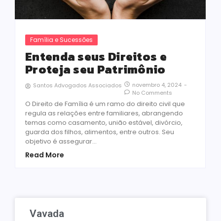
Família e Sucessões
Entenda seus Direitos e
Proteja seu Patrimônio
novembro 4, 2024
-
Santos Advogados Associados
No Comments
O Direito de Família é um ramo do direito civil que
regula as relações entre familiares, abrangendo
temas como casamento, união estável, divórcio,
guarda dos filhos, alimentos, entre outros. Seu
objetivo é assegurar…
Read More
Vavada