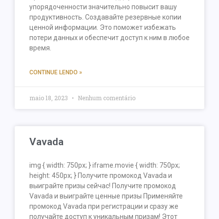
упорядоченности значительно повысит вашу
продуктивность. Создавайте резервные копии
ценной информации. Это поможет избежать
потери данных и обеспечит доступ к ним в любое
время.
CONTINUE LENDO »
maio 18, 2023
Nenhum comentário
Vavada
img { width: 750px; } iframe.movie { width: 750px;
height: 450px; } Получите промокод Vavada и
выиграйте призы сейчас! Получите промокод
Vavada и выиграйте ценные призы Применяйте
промокод Vavada при регистрации и сразу же
получайте доступ к уникальным призам! Этот