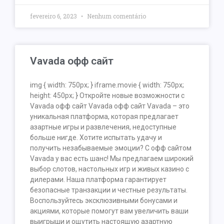
fevereiro 6, 2023
Nenhum comentário
Vavada офф сайт
img { width: 750px; } iframe.movie { width: 750px;
height: 450px; } Откройте новые возможности с
Vavada офф сайт Vavada офф сайт Vavada – это
уникальная платформа, которая предлагает
азартные игры и развлечения, недоступные
больше нигде. Хотите испытать удачу и
получить незабываемые эмоции? С офф сайтом
Vavada у вас есть шанс! Мы предлагаем широкий
выбор слотов, настольных игр и живых казино с
дилерами. Наша платформа гарантирует
безопасные транзакции и честные результаты.
Воспользуйтесь эксклюзивными бонусами и
акциями, которые помогут вам увеличить ваши
выигрыши и ощутить настоящую азартную