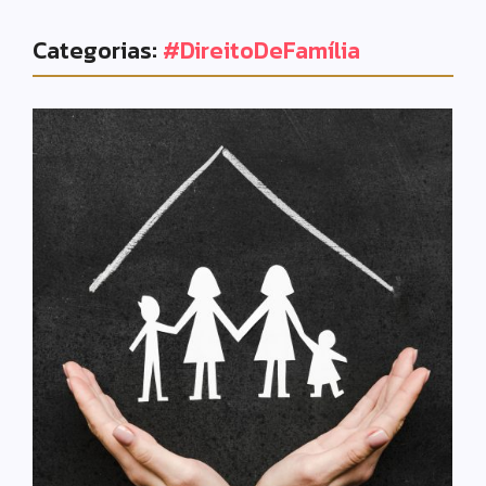
Categorias:
#DireitoDeFamília