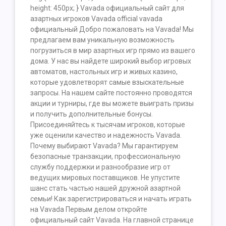
height: 450px; } Vavada официальный сайт для
азартных игроков Vavada official vavada
официальный Добро пожаловать на Vavada! Мы
предлагаем вам уникальную возможность
погрузиться в мир азартных игр прямо из вашего
дома. У нас вы найдете широкий выбор игровых
автоматов, настольных игр и живых казино,
которые удовлетворят самые взыскательные
запросы. На нашем сайте постоянно проводятся
акции и турниры, где вы можете выиграть призы
и получить дополнительные бонусы.
Присоединяйтесь к тысячам игроков, которые
уже оценили качество и надежность Vavada.
Почему выбирают Vavada? Мы гарантируем
безопасные транзакции, профессиональную
службу поддержки и разнообразие игр от
ведущих мировых поставщиков. Не упустите
шанс стать частью нашей дружной азартной
семьи! Как зарегистрироваться и начать играть
на Vavada Первым делом откройте
официальный сайт Vavada. На главной странице