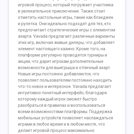
игровой процесс, который погружает участника
в увлекательное приключение. Также стоит
отметить настольные игры, такие как блэкджек
и рулетка. Они идеально подходят для тех, кто
предпочитает стратегические игры с элементом
азарта. Vavada предлагает различные варианты
этих игр, включая живые дилеры, что добавляет
элемент настоящего казино. Кроме того, на
платформе регулярно проводятся турниры и
акции, что дарит игрокам дополнительные
возможности для выигрыша и отличный азарт.
Новые игры постоянно добавляются, что
позволяет пользователям постоянно находить
что-то новое и интересное. Vavada предлагает
интуитивно понятный интерфейс, благодаря
которому каждый игрок сможет быстро
разобраться в правилах и воспользоваться
всеми возможностями платформы. Поддержка
мобильных устройств позволяет наслаждаться
играми в любое время и в любом месте, что
делает игровой процесс максимально