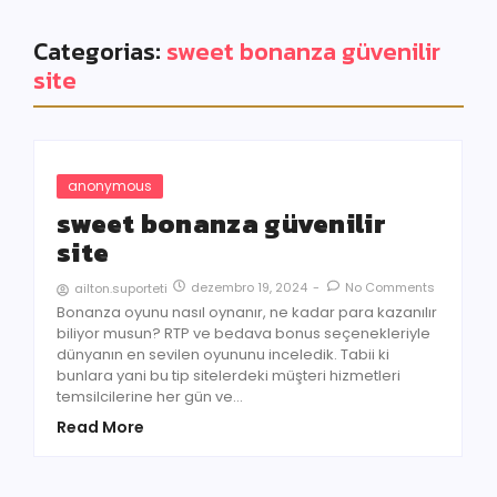
Categorias:
sweet bonanza güvenilir
site
anonymous
sweet bonanza güvenilir
site
dezembro 19, 2024
-
No Comments
ailton.suporteti
Bonanza oyunu nasıl oynanır, ne kadar para kazanılır
biliyor musun? RTP ve bedava bonus seçenekleriyle
dünyanın en sevilen oyununu inceledik. Tabii ki
bunlara yani bu tip sitelerdeki müşteri hizmetleri
temsilcilerine her gün ve…
Read More