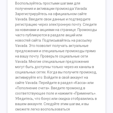
Воспользуйтесь простыми шагами для
получения и активации промокода Vavada:
Зарегистрируйтесь на официальном сайте
Vavada. Введите свои данные и подтвердите
регистрацию через электронную почту. Следите
за новинами и акциями на странице. Промокоды
часто публикуются в разделе акций или
новостей сайта. Подписывайтесь на рассылку
Vavada. Это позволит получать актуальные
предложения и специальные промокоды прямо
на вашу почту. Проверьте социальные сети
Vavada. Многие специальные предложения
могут быть доступны только через их каналы в
социальных сетях. Когда вы получите промокод,
активируйте его: Войдите в свой аккаунт на
сайте Vavada. Перейдите в раздел «Касса» или
«Пополнение счета». Введите промокод в
соответствующее поле и нажмите «Применить».
Убедитесь, что бонус или скидка отобразились в
вашем аккаунте. Следуйте этим шагам, и вы
сможете легко воспользоваться