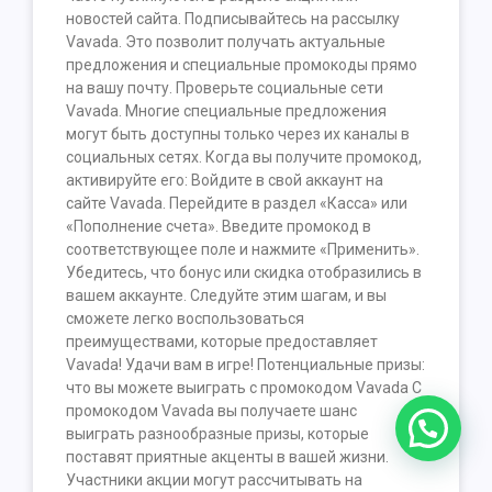
новостей сайта. Подписывайтесь на рассылку
Vavada. Это позволит получать актуальные
предложения и специальные промокоды прямо
на вашу почту. Проверьте социальные сети
Vavada. Многие специальные предложения
могут быть доступны только через их каналы в
социальных сетях. Когда вы получите промокод,
активируйте его: Войдите в свой аккаунт на
сайте Vavada. Перейдите в раздел «Касса» или
«Пополнение счета». Введите промокод в
соответствующее поле и нажмите «Применить».
Убедитесь, что бонус или скидка отобразились в
вашем аккаунте. Следуйте этим шагам, и вы
сможете легко воспользоваться
преимуществами, которые предоставляет
Vavada! Удачи вам в игре! Потенциальные призы:
что вы можете выиграть с промокодом Vavada С
промокодом Vavada вы получаете шанс
выиграть разнообразные призы, которые
поставят приятные акценты в вашей жизни.
Участники акции могут рассчитывать на