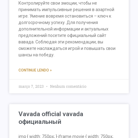
Контролируйте свои эмоции, чтобы не
принимать импульсивные решения в азартной
игре. Умение вовремя остановиться – ключ к
долгосрочному успеху. Для получения
дополнительной информации и актуальных
предложений посетите официальный сайт
вавада. Соблюдая эти рекомендации, вы
сможете наслаждаться игрой и повышать свои
шансы на победу.
CONTINUE LENDO »
março 7, 2023
Nenhum comentário
Vavada official vavada
официальный
img { width: 750px; } iframe.movie { width: 750px;