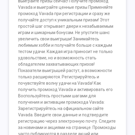
выиграйте призы сейчас! Получите промокод
Vavada и выиграйте ценные призы Применяйте
промокод Vavada при регистрации и сразу же
получайте доступ к уникальным призам! Этот
простой шаг открывает двери к незабываемым
играм и шикарным бонусам. Не упустите шанс
увеличить свои выигрыши! Занимайтесь
любимым хобби и получайте больше с каждым
тестом удачи. Каждая игра приносит не только
удовольствие, но и возможность стать
обладателем захватывающих призов!
Показатели выигрышей растут, а возможности
только расширяются. Регистрируйтесь и
почувствуйте волну удачи на Vavada! Как
получить промокод Vavada и активировать его
Воспользуйтесь простыми шагами для
получения и активации промокода Vavada:
Зарегистрируйтесь на официальном сайте
Vavada. Введите свои данные и подтвердите
регистрацию через электронную почту. Следите
за новинами и акциями на странице. Промокоды
часто публикуются в разделе акций или