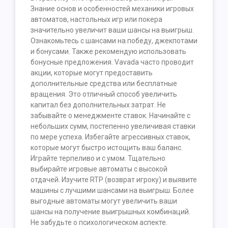
Знание основ и особенностей механики игровых
автоматов, настольных игр или покера
значительно увеличит ваши шансы на выигрыш.
Ознакомьтесь с шансами на победу, джекпотами
и бонусами. Также рекомендую использовать
бонусные предложения. Vavada часто проводит
акции, которые могут предоставить
дополнительные средства или бесплатные
вращения. Это отличный способ увеличить
капитал без дополнительных затрат. Не
забывайте о менеджменте ставок. Начинайте с
небольших сумм, постепенно увеличивая ставки
по мере успеха. Избегайте агрессивных ставок,
которые могут быстро истощить ваш баланс.
Играйте терпеливо и с умом. Тщательно
выбирайте игровые автоматы с высокой
отдачей. Изучите RTP (возврат игроку) и выявите
машины с лучшими шансами на выигрыш. Более
выгодные автоматы могут увеличить ваши
шансы на получение выигрышных комбинаций.
Не забудьте о психологическом аспекте.