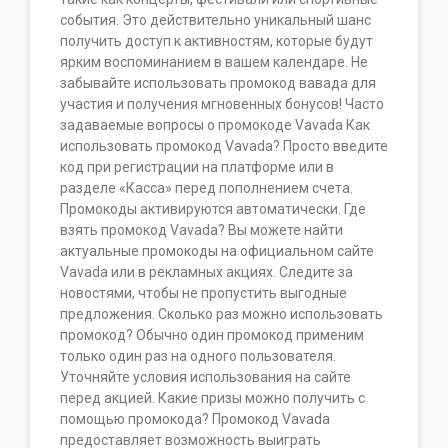
события. Это действительно уникальный шанс
получить доступ к активностям, которые будут
ярким воспоминанием в вашем календаре. Не
забывайте использовать промокод вавада для
участия и получения мгновенных бонусов! Часто
задаваемые вопросы о промокоде Vavada Как
использовать промокод Vavada? Просто введите
код при регистрации на платформе или в
разделе «Касса» перед пополнением счета.
Промокоды активируются автоматически. Где
взять промокод Vavada? Вы можете найти
актуальные промокоды на официальном сайте
Vavada или в рекламных акциях. Следите за
новостями, чтобы не пропустить выгодные
предложения. Сколько раз можно использовать
промокод? Обычно один промокод применим
только один раз на одного пользователя.
Уточняйте условия использования на сайте
перед акцией. Какие призы можно получить с
помощью промокода? Промокод Vavada
предоставляет возможность выиграть