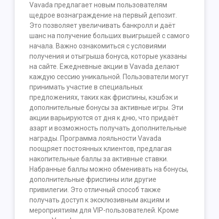
Vavada предлагает новым пользователям
щедрое вознаграждение на первый депозит.
Это позволяет увеличивать банкролл и даёт
шанс на получение больших выигрышей с самого
начала. Важно ознакомиться с условиями
получения и отыгрыша бонуса, которые указаны
на сайте. Ежедневные акции в Vavada делают
каждую сессию уникальной. Пользователи могут
принимать участие в специальных
предложениях, таких как фриспины, кэшбэк и
дополнительные бонусы за активные игры. Эти
акции варьируются от дня к дню, что придаёт
азарт и возможность получать дополнительные
награды. Программа лояльности Vavada
поощряет постоянных клиентов, предлагая
накопительные баллы за активные ставки.
Набранные баллы можно обменивать на бонусы,
дополнительные фриспины или другие
привилегии. Это отличный способ также
получать доступ к эксклюзивным акциям и
мероприятиям для VIP-пользователей. Кроме