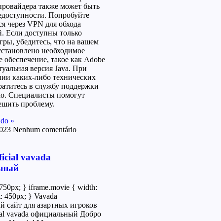
провайдера также может быть
едоступности. Попробуйте
я через VPN для обхода
. Если доступны только
гры, убедитесь, что на вашем
установлено необходимое
 обеспечение, такое как Adobe
туальная версия Java. При
ии каких-либо технических
ратитесь в службу поддержки
no. Специалисты помогут
ешить проблему.
ndo »
2023
Nenhum comentário
icial vavada
ьный
750px; } iframe.movie { width:
t: 450px; } Vavada
 сайт для азартных игроков
cial vavada официальный Добро