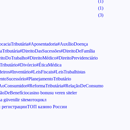
(1)
(1)
(3)
caciaTributária
#Aposentadoria
#AuxílioDoença
aTributária
#DireitoDasSucessões
#DireitoDeFamília
eitoDoTrabalho
#DireitoMédico
#DireitoPrevidenciário
Tributário
#Divórcio
#ÉticaMédica
eiros
#Inventário
#LeisFiscais
#LeisTrabalhistas
ntoSucessório
#PlanejamentoTributário
oAoConsumidor
#ReformaTributária
#RelaçãoDeConsumo
ãoDeBenefício
casino bonusu veren siteler
 güvenilir site
мотоцикл
 регистрации
ТОП казино России