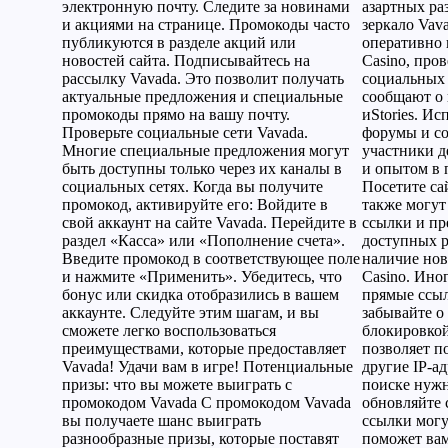
электронную почту. Следите за новинами
азартных ра
и акциями на странице. Промокоды часто
зеркало Vav
публикуются в разделе акций или
оперативно 
новостей сайта. Подписывайтесь на
Casino, про
рассылку Vavada. Это позволит получать
социальных 
актуальные предложения и специальные
сообщают о 
промокоды прямо на вашу почту.
иStories. И
Проверьте социальные сети Vavada.
форумы и со
Многие специальные предложения могут
участники д
быть доступны только через их каналы в
и опытом в 
социальных сетях. Когда вы получите
Посетите са
промокод, активируйте его: Войдите в
также могут
свой аккаунт на сайте Vavada. Перейдите в
ссылки и пр
раздел «Касса» или «Пополнение счета».
доступных р
Введите промокод в соответствующее поле
наличие нов
и нажмите «Применить». Убедитесь, что
Casino. Ино
бонус или скидка отобразились в вашем
прямые ссыл
аккаунте. Следуйте этим шагам, и вы
забывайте о
сможете легко воспользоваться
блокировко
преимуществами, которые предоставляет
позволяет п
Vavada! Удачи вам в игре! Потенциальные
другие IP-ад
призы: что вы можете выиграть с
поиске нужн
промокодом Vavada С промокодом Vavada
обновляйте 
вы получаете шанс выиграть
ссылки могу
разнообразные призы, которые поставят
поможет вам