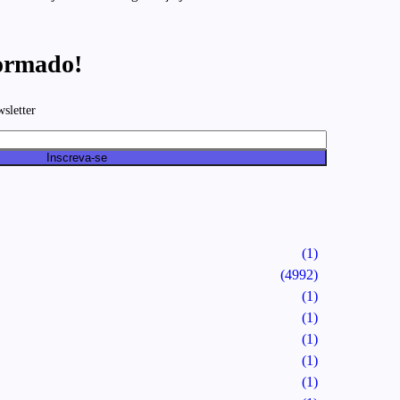
ormado!
wsletter
Inscreva-se
(1)
(4992)
(1)
(1)
(1)
(1)
(1)