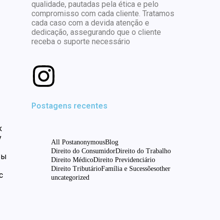
qualidade, pautadas pela ética e pelo
compromisso com cada cliente. Tratamos
cada caso com a devida atenção e
dedicação, assegurando que o cliente
receba o suporte necessário
Postagens recentes
к
у
All Post
anonymous
Blog
Direito do Consumidor
Direito do Trabalho
Вы
Direito Médico
Direito Previdenciário
Direito Tributário
Família e Sucessões
other
с
uncategorized
Best Mexican food in
Wildwood, Sumter County, FL
Mexican food near me