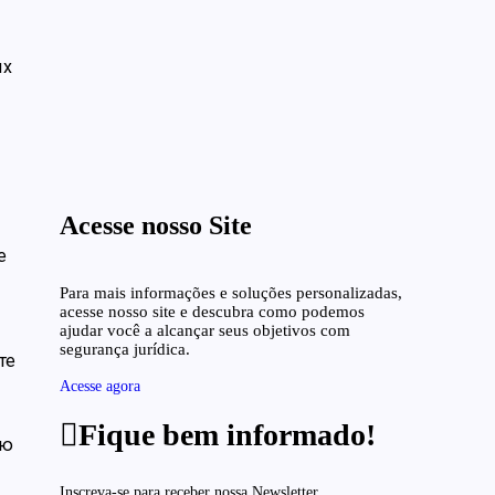
Santos Advogados Associados
junho 10, 2026
投稿 福助グループ公式サイト
ых
Santos Advogados Associados
junho 10, 2026
imtri cl
Santos Advogados Associados
junho 10, 2026
Acesse nosso Site
е
Para mais informações e soluções personalizadas,
acesse nosso site e descubra como podemos
ajudar você a alcançar seus objetivos com
segurança jurídica.
те
Acesse agora
Fique bem informado!
ою
Inscreva-se para receber nossa Newsletter