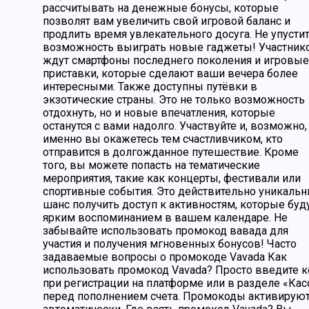
рассчитывать на денежные бонусы, которые
позволят вам увеличить свой игровой баланс и
продлить время увлекательного досуга. Не упусти
возможность выиграть новые гаджеты! Участник
ждут смартфоны последнего поколения и игровые
приставки, которые сделают ваши вечера более
интересными. Также доступны путёвки в
экзотические страны. Это не только возможность
отдохнуть, но и новые впечатления, которые
останутся с вами надолго. Участвуйте и, возможно,
именно вы окажетесь тем счастливчиком, кто
отправится в долгожданное путешествие. Кроме
того, вы можете попасть на тематические
мероприятия, такие как концерты, фестивали или
спортивные события. Это действительно уникаль
шанс получить доступ к активностям, которые буд
ярким воспоминанием в вашем календаре. Не
забывайте использовать промокод вавада для
участия и получения мгновенных бонусов! Часто
задаваемые вопросы о промокоде Vavada Как
использовать промокод Vavada? Просто введите к
при регистрации на платформе или в разделе «Кас
перед пополнением счета. Промокоды активируют