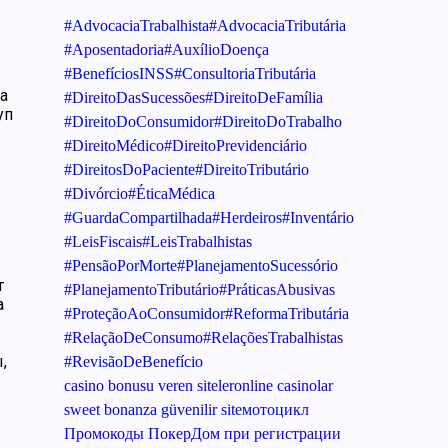
#AdvocaciaTrabalhista
#AdvocaciaTributária
#Aposentadoria
#AuxílioDoença
.
#BenefíciosINSS
#ConsultoriaTributária
a
#DireitoDasSucessões
#DireitoDeFamília
уп
#DireitoDoConsumidor
#DireitoDoTrabalho
#DireitoMédico
#DireitoPrevidenciário
#DireitosDoPaciente
#DireitoTributário
#Divórcio
#ÉticaMédica
#GuardaCompartilhada
#Herdeiros
#Inventário
#LeisFiscais
#LeisTrabalhistas
#PensãoPorMorte
#PlanejamentoSucessório
т
#PlanejamentoTributário
#PráticasAbusivas
а
#ProteçãoAoConsumidor
#ReformaTributária
#RelaçãoDeConsumo
#RelaçõesTrabalhistas
,
#RevisãoDeBenefício
casino bonusu veren siteler
online casinolar
sweet bonanza güvenilir site
мотоцикл
Промокоды ПокерДом при регистрации