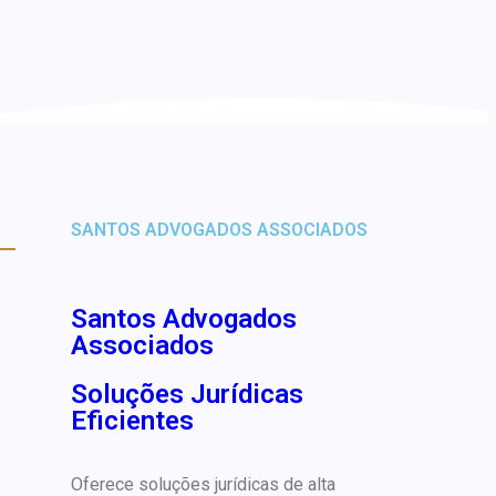
SANTOS ADVOGADOS ASSOCIADOS
Santos Advogados
Associados
Soluções Jurídicas
Eficientes
Oferece soluções jurídicas de alta