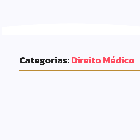
Categorias:
Direito Médico
Direito Médico
A Proteção Jurídica na Relaçã
Saúde
novembro 5, 2024
Santos Advogados Associados
O que é o Direito Médico?O Direito Médico é um ramo do