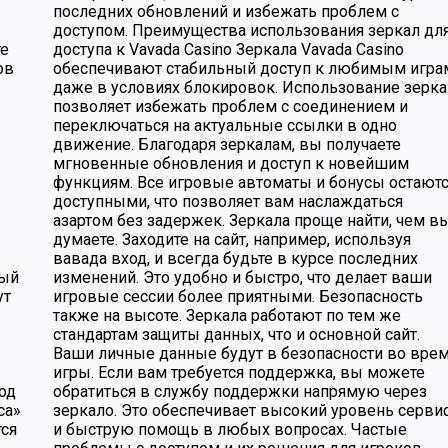
последних обновлений и избежать проблем с
доступом. Преимущества использования зеркал дл
те
доступа к Vavada Casino Зеркала Vavada Casino
ов
обеспечивают стабильный доступ к любимым игра
даже в условиях блокировок. Использование зерка
позволяет избежать проблем с соединением и
переключаться на актуальные ссылки в одно
движение. Благодаря зеркалам, вы получаете
мгновенные обновления и доступ к новейшим
функциям. Все игровые автоматы и бонусы остают
доступными, что позволяет вам наслаждаться
азартом без задержек. Зеркала проще найти, чем в
думаете. Заходите на сайт, например, используя
вавада вход, и всегда будьте в курсе последних
ный
изменений. Это удобно и быстро, что делает ваши
ут
игровые сессии более приятными. Безопасность
также на высоте. Зеркала работают по тем же
стандартам защиты данных, что и основной сайт.
Ваши личные данные будут в безопасности во вре
игры. Если вам требуется поддержка, вы можете
од
обратиться в службу поддержки напрямую через
са»
зеркало. Это обеспечивает высокий уровень серви
ся
и быструю помощь в любых вопросах. Частые