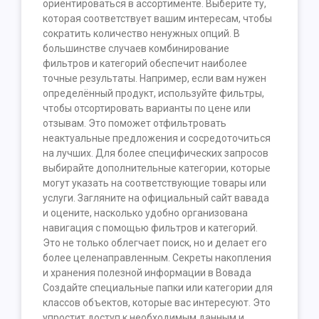
ориентироваться в ассортименте. Выберите ту,
которая соответствует вашим интересам, чтобы
сократить количество ненужных опций. В
большинстве случаев комбинирование
фильтров и категорий обеспечит наиболее
точные результаты. Например, если вам нужен
определённый продукт, используйте фильтры,
чтобы отсортировать варианты по цене или
отзывам. Это поможет отфильтровать
неактуальные предложения и сосредоточиться
на лучших. Для более специфических запросов
выбирайте дополнительные категории, которые
могут указать на соответствующие товары или
услуги. Загляните на официальный сайт вавада
и оцените, насколько удобно организована
навигация с помощью фильтров и категорий.
Это не только облегчает поиск, но и делает его
более целенаправленным. Секреты накопления
и хранения полезной информации в Вовада
Создайте специальные папки или категории для
классов объектов, которые вас интересуют. Это
упростит доступ к необходимым данным и