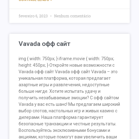
fevereiro 6, 2023
Nenhum comentário
Vavada офф сайт
img { width: 750px; } iframe.movie { width: 750px;
height: 450px; } Откройте новые возможности с
Vavada офф сайт Vavada офф сайт Vavada – это
уникальная платформа, которая предлагает
азартные игры и развлечения, недоступные
больше нигде. Хотите испытать удачу и
получить незабываемые эмоции? С офф сайтом
Vavada у вас есть шанс! Мы предлагаем широкий
выбор слотов, настольных игр и живых казино с
дилерами. Наша платформа гарантирует
безопасные транзакции и честные результаты.
Воспользуйтесь эксклюзивными бонусами и
акциями, которые помогут вам увеличить ваши