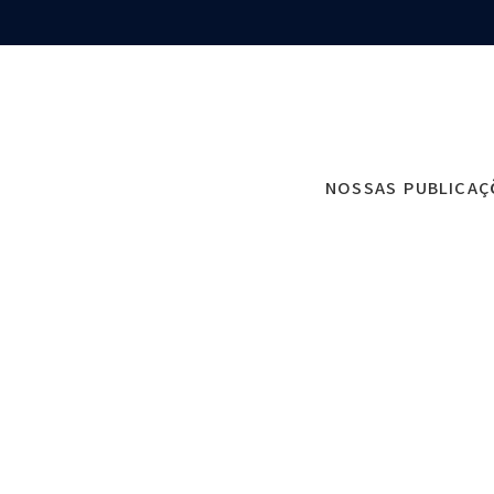
AQUI VOCÊ ENCONTRA!
NOSSAS PUBLICA
Guia Jurídico
Foco em simplificar e oferecer o conhecime
para lidar com seus desafios jurídicos.