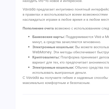
находить что-то новое и интересное.
Vavada предлагает интуитивно понятный интерфейс,
в правилах и воспользоваться всеми возможностями
наслаждаться играми в любое время и в любом мест
Пополнение счета
возможно с использованием сле
Банковские карты:
Поддерживаются Visa и Ma
минут, а средства зачисляются мгновенно.
Электронные кошельки:
Вы можете воспользов
WebMoney. Эти методы обеспечивают быструю 
Криптовалюты:
Платформа принимает депозит
вариант для тех, кто предпочитает анонимность
Электронные кошельки:
Обычно средства пос
использовать выигранные деньги.
С Vavada вы получаете гибкие и надежные способы 
максимально комфортным и безопасным.