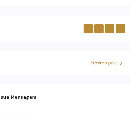
Próximo post
 sua Mensagem