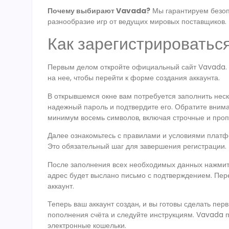
Почему выбирают Vavada?
Мы гарантируем безоп
разнообразие игр от ведущих мировых поставщиков. 
Как зарегистрироватьс
Первым делом откройте официальный сайт Vavada. Н
на нее, чтобы перейти к форме создания аккаунта.
В открывшемся окне вам потребуется заполнить неск
надежный пароль и подтвердите его. Обратите внима
минимум восемь символов, включая строчные и проп
Далее ознакомьтесь с правилами и условиями платфо
Это обязательный шаг для завершения регистрации.
После заполнения всех необходимых данных нажмите
адрес будет выслано письмо с подтверждением. Пере
аккаунт.
Теперь ваш аккаунт создан, и вы готовы сделать пер
пополнения счёта и следуйте инструкциям. Vavada п
электронные кошельки.