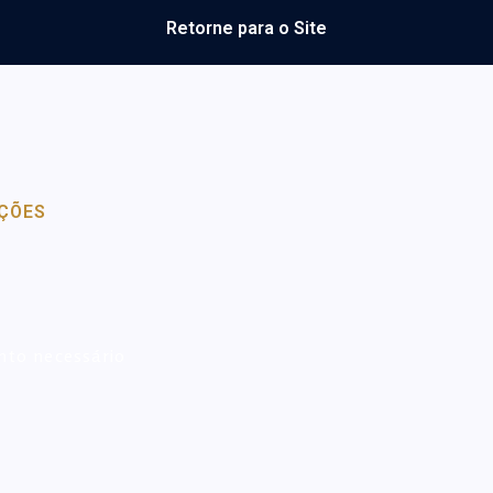
Retorne para o Site
ÇÕES
nto necessário