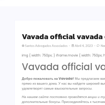
Vavada official vava
Santos Advogados Associados
Abril 4, 2023
Ne
img { width: 750px; } iframe.movie { width: 750px; h
Vavada official 
Добро пожаловать на Vavada!
Мы предлагаем вам 
прямо из вашего дома. У нас вы найдете широкий выб
удовлетворят самые взыскательные запросы.
На нашем сайте постоянно проводятся акции и ту
дополнительные бонусы. Присоединяйтесь к тысячам 