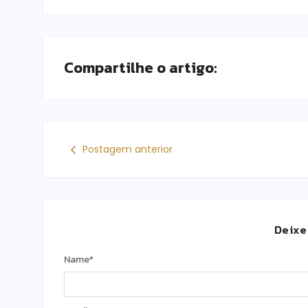
Compartilhe o artigo:
Postagem anterior
Deixe
Name
*