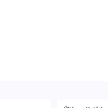
投稿 福助グループ公式サイト
By
Santos Advogados Associados
-
junho 10, 2026