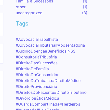
Família e Sucessões
(1)
other
(1)
uncategorized
(3)
Tags
#AdvocaciaTrabalhista
#AdvocaciaTributária
#Aposentadoria
#AuxílioDoença
#BenefíciosINSS
#ConsultoriaTributária
#DireitoDasSucessões
#DireitoDeFamília
#DireitoDoConsumidor
#DireitoDoTrabalho
#DireitoMédico
#DireitoPrevidenciário
#DireitosDoPaciente
#DireitoTributário
#Divórcio
#ÉticaMédica
#GuardaCompartilhada
#Herdeiros