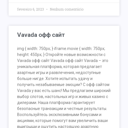
fevereiro 6, 2023
Nenhum comentário
Vavada офф сайт
img { width: 750px; } iframe.movie { width: 750px;
height: 450px; } Откройте новые возможности с
Vavada офф сайт Vavada офф сайт Vavada – это
уникальная платформа, которая предлагает
азартные игры и развлечения, недоступные
больше нигде. Хотите испытать удачу и
получить незабываемые эмоции? С офф сайтом
Vavada у вас есть шанс! Мы предлагаем широкий
выбор слотов, настольных игр и живых казино с
дилерами. Наша платформа гарантирует
безопасные транзакции и честные результаты.
Воспользуйтесь эксклюзивными бонусами и
акциями, которые помогут вам увеличить ваши
выигрыши и ощутить настоящую азартную