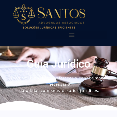
AQUI VOCÊ ENCONTRA!
NOSSAS PUBLICAÇÕES
Guia Jurídico
Foco em simplificar e oferecer o conhecimento
necessário
para lidar com seus desafios jurídicos.