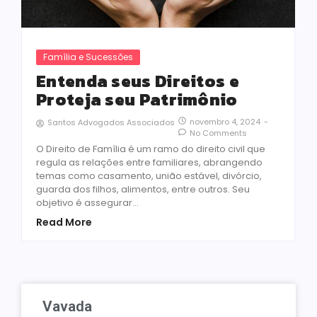
Família e Sucessões
Entenda seus Direitos e
Proteja seu Patrimônio
novembro 4, 2024
-
Santos Advogados Associados
No Comments
O Direito de Família é um ramo do direito civil que
regula as relações entre familiares, abrangendo
temas como casamento, união estável, divórcio,
guarda dos filhos, alimentos, entre outros. Seu
objetivo é assegurar…
Read More
Vavada