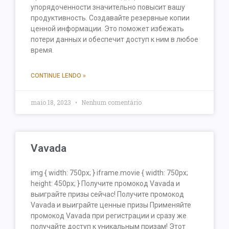
упорядоченности значительно повысит вашу
продуктивность. Создавайте резервные копии
ценной информации. Это поможет избежать
потери данных и обеспечит доступ к ним в любое
время.
CONTINUE LENDO »
maio 18, 2023
Nenhum comentário
Vavada
img { width: 750px; } iframe.movie { width: 750px;
height: 450px; } Получите промокод Vavada и
выиграйте призы сейчас! Получите промокод
Vavada и выиграйте ценные призы Применяйте
промокод Vavada при регистрации и сразу же
получайте доступ к уникальным призам! Этот