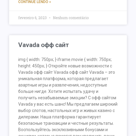
CONTINUE LENDO »
fevereiro 6, 2023
Nenhum comentário
Vavada офф сайт
img { width: 750px; } iframe.movie { width: 750px;
height: 450px; } Откройте новые возможности с
Vavada офф сайт Vavada офф сайт Vavada – это
уникальная платформа, которая предлагает
азартные игры и развлечения, недоступные
больше нигде. Хотите испытать удачу и
получить незабываемые эмоции? С офф сайтом
Vavada у вас есть шанс! Мы предлагаем широкий
выбор слотов, настольных игр и живых казино с
дилерами. Наша платформа гарантирует
безопасные транзакции и честные результаты.
Воспользуйтесь эксклюзивными бонусами и