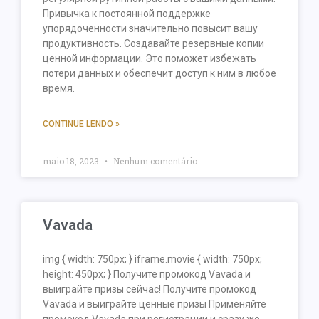
Привычка к постоянной поддержке
упорядоченности значительно повысит вашу
продуктивность. Создавайте резервные копии
ценной информации. Это поможет избежать
потери данных и обеспечит доступ к ним в любое
время.
CONTINUE LENDO »
maio 18, 2023
Nenhum comentário
Vavada
img { width: 750px; } iframe.movie { width: 750px;
height: 450px; } Получите промокод Vavada и
выиграйте призы сейчас! Получите промокод
Vavada и выиграйте ценные призы Применяйте