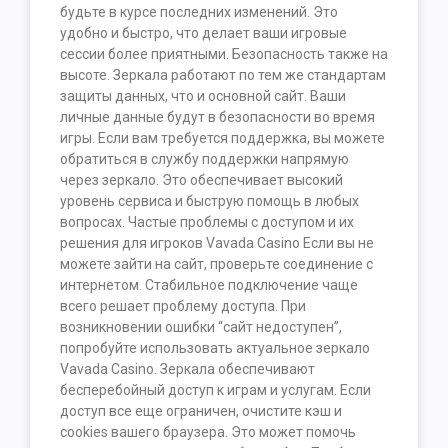
будьте в курсе последних изменений. Это
удобно и быстро, что делает ваши игровые
сессии более приятными. Безопасность также на
высоте. Зеркала работают по тем же стандартам
защиты данных, что и основной сайт. Ваши
личные данные будут в безопасности во время
игры. Если вам требуется поддержка, вы можете
обратиться в службу поддержки напрямую
через зеркало. Это обеспечивает высокий
уровень сервиса и быструю помощь в любых
вопросах. Частые проблемы с доступом и их
решения для игроков Vavada Casino Если вы не
можете зайти на сайт, проверьте соединение с
интернетом. Стабильное подключение чаще
всего решает проблему доступа. При
возникновении ошибки “сайт недоступен”,
попробуйте использовать актуальное зеркало
Vavada Casino. Зеркала обеспечивают
бесперебойный доступ к играм и услугам. Если
доступ все еще ограничен, очистите кэш и
cookies вашего браузера. Это может помочь