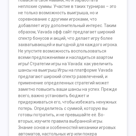
повысить свои навыки, но и заработать
неплохие суммы. Участие в таких турнирах – это
не только возможность выигрыша, но и
соревнование с другими игроками, что
добавляет игру дополнительный интерес. Таким
образом, Vavada офф сайт предлагает широкий
спектр бонусов и акций, что делает игру более
захватывающей и выгодной для каждого игрока.
Не упустите возможность воспользоваться
всеми предложениями и насладиться азартом
игры! Стратегии игры на Vavada: как увеличить
шансы на выигрыш Игры на платформе Vavada
предлагают широкий спектр развлечений, и
применение определенных стратегий может
заметно повысить ваши шансы на успех. Прежде
всего, важно установить бюджет и
придерживаться его, чтобы избежать ненужных
потерь. Определитесь с суммой, которую вы
готовы потратить, и не превышайте её. Во-
вторых, изучите правила выбранной игры.
Знание основ и особенностей механики игровых
автоматов, настольных игр или покера