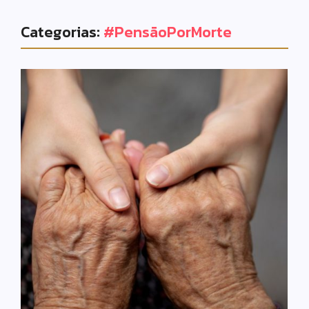
Categorias:
#PensãoPorMorte