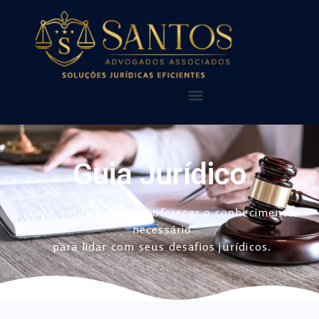
AQUI VOCÊ ENCONTRA!
NOSSAS PUBLICAÇÕES
Guia Jurídico
Foco em simplificar e oferecer o conhecimento
necessário
para lidar com seus desafios jurídicos.