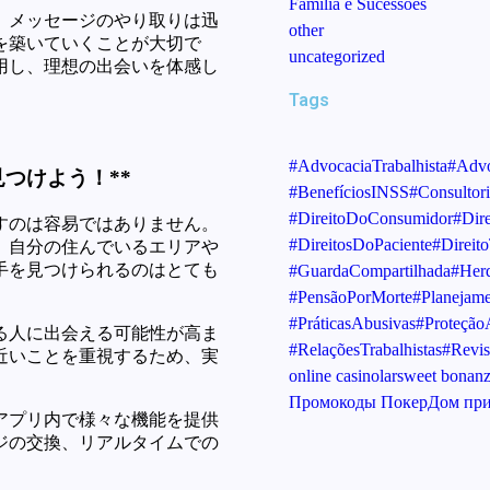
Família e Sucessões
。メッセージのやり取りは迅
other
を築いていくことが大切で
uncategorized
用し、理想の出会いを体感し
Tags
#AdvocaciaTrabalhista
#Advo
つけよう！**
#BenefíciosINSS
#Consultori
#DireitoDoConsumidor
#Dir
すのは容易ではありません。
#DireitosDoPaciente
#Direito
。自分の住んでいるエリアや
手を見つけられるのはとても
#GuardaCompartilhada
#Herd
#PensãoPorMorte
#Planejame
#PráticasAbusivas
#Proteçã
る人に出会える可能性が高ま
#RelaçõesTrabalhistas
#Revis
近いことを重視するため、実
online casinolar
sweet bonanza
Промокоды ПокерДом при
アプリ内で様々な機能を提供
ジの交換、リアルタイムでの