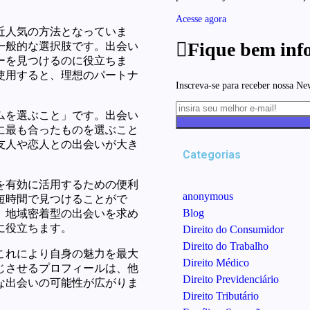
Acesse agora
近人気の方法となっていま
Fique bem inf
一般的な選択肢です。出会い
ーを見つけるのに役立ちま
使用すると、理想のパートナ
Inscreva-se para receber nossa Ne
ムを選ぶこと」です。出会い
に最も合ったものを選ぶこと
友人や恋人との出会いが大き
Categorias
を有効に活用するための便利
anonymous
短時間で見つけることがで
Blog
、地域密着型の出会いを求め
に役立ちます。
Direito do Consumidor
Direito do Trabalho
これにより自身の魅力を最大
Direito Médico
じさせるプロフィールは、他
Direito Previdenciário
な出会いの可能性が広がりま
Direito Tributário