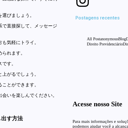
を選びましょう。
Postagens recentes
系で直接探して、メッセージ
All Post
anonymous
Blog
D
方も気軽にトライ。
Direito Previdenciário
Dir
められます。
Best Mexican fo
M
スです。
junho 10, 2026
と上がるでしょう。
投稿 福助グループ
Santos Advogados As
ることができます。
junho 10, 2026
出会いを楽しんでください。
Acesse nosso Site
し出す方法
Para mais informações e soluçõ
podemos ajudar você a alcançar