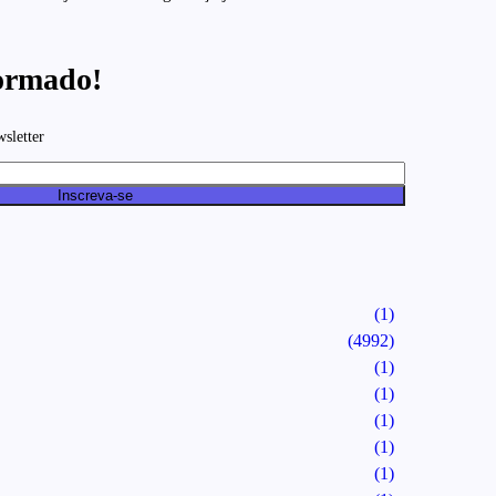
ormado!
wsletter
Inscreva-se
(1)
(4992)
(1)
(1)
(1)
(1)
(1)