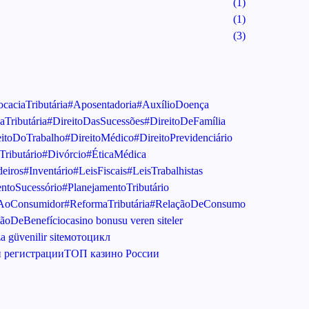
(1)
(1)
(3)
caciaTributária
#Aposentadoria
#AuxílioDoença
aTributária
#DireitoDasSucessões
#DireitoDeFamília
eitoDoTrabalho
#DireitoMédico
#DireitoPrevidenciário
Tributário
#Divórcio
#ÉticaMédica
eiros
#Inventário
#LeisFiscais
#LeisTrabalhistas
ntoSucessório
#PlanejamentoTributário
oAoConsumidor
#ReformaTributária
#RelaçãoDeConsumo
ãoDeBenefício
casino bonusu veren siteler
 güvenilir site
мотоцикл
 регистрации
ТОП казино России