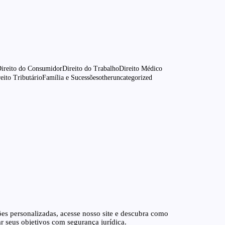
ireito do Consumidor
Direito do Trabalho
Direito Médico
eito Tributário
Família e Sucessões
other
uncategorized
od in Wildwood, Sumter County, FL
exican food near me
Santos Advogados Associados
公式サイト
imtri cl
sociados
Santos Advogados Associados
junho 10, 2026
es personalizadas, acesse nosso site e descubra como
 seus objetivos com segurança jurídica.