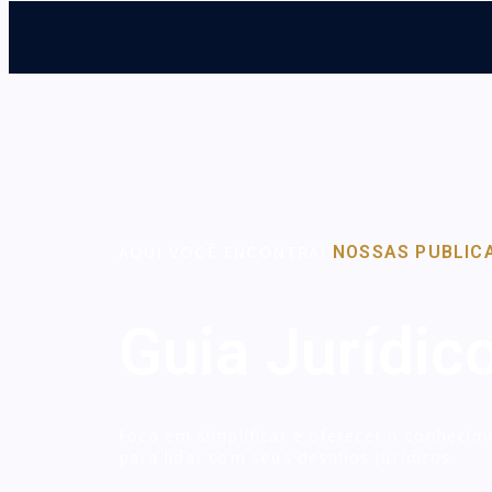
AQUI VOCÊ ENCONTRA!
NOSSAS PUBLIC
Guia Jurídic
Foco em simplificar e oferecer o conhecim
para lidar com seus desafios jurídicos.