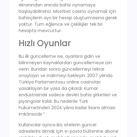
ekranından anında bahis oynamaya
başlayabilirsiniz. Mostbet casino oynamak için
bahisçilerin ayrı bir hesap oluşturmasına gerek
yoktur. Tüm eğlence ve çekilişler tek bir
hesapta mevcuttur.
Hızlı Oyunlar
Bu ilk güncelleme ise, ayarlara gidin ve
bilinmeyen kaynaklardan güncellemeye izin
verin. Bundan sonra güncellemeyi tekrar
onaylayın ve indirmeyi bekleyin. 2007 yılında
Türkiye Parlamentosu online casinoları
yasaklayan bir yasa da çıkardı. Kumar
endüstrisinde sadece devlet bahis şirketleri ve
piyangolar kaldı. Bu nedenle Türk
hükümetinden 2024 yılına kadar lisans alması
imkânsızdır.”
Kullanıcılar ayrıca ikiz sitelerin güncel
adreslerini almak için e-posta bültenine abone