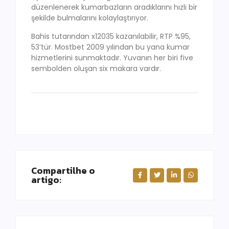
düzenlenerek kumarbazların aradıklarını hızlı bir
şekilde bulmalarını kolaylaştırıyor.
Bahis tutarından x12035 kazanılabilir, RTP %95,
53’tür. Mostbet 2009 yılından bu yana kumar
hizmetlerini sunmaktadır. Yuvanın her biri five
sembolden oluşan six makara vardır.
Compartilhe o
artigo: