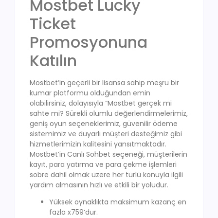
Mostbet Lucky
Ticket
Promosyonuna
Katılın
Mostbet’in geçerli bir lisansa sahip meşru bir
kumar platformu olduğundan emin
olabilirsiniz, dolayısıyla “Mostbet gerçek mi
sahte mi? Sürekli olumlu değerlendirmelerimiz,
geniş oyun seçeneklerimiz, güvenilir ödeme
sistemimiz ve duyarlı müşteri desteğimiz gibi
hizmetlerimizin kalitesini yansıtmaktadır.
Mostbet’in Canlı Sohbet seçeneği, müşterilerin
kayıt, para yatırma ve para çekme işlemleri
sobre dahil olmak üzere her türlü konuyla ilgili
yardım almasının hızlı ve etkili bir yoludur.
Yüksek oynaklıkta maksimum kazanç en
fazla x759’dur.