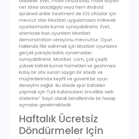
olabilirler. Evet, mobil cihazınızda, mobil duyarlı
net sitesi aracılığıyla veya hem Android
sprained ankle treatment de iOS cihazlar için
mevcut olan Mostbet uygulamasını indirerek
oyunlarımızda kumar oynayabilirsiniz. Evet,
sitemizde bazı oyunların Mostbet
demonstration versiyonu mevcuttur. Oyun
hakkında fikir edinmek için Mostbet oyunlarını
gerçek parayla bahis oynamadan
oynayabilirsiniz. Mostbet. com, çok çeşitli
yüksek kaliteli kumar hizmetleri ve gezinmesi
kolay bir site sunan saygın bir sitedir ve
müşterilerimize keyifli ve güvenli bir oyun
deneyimi sağlar. Bu sitede spor bahisleri
yapmak için Türk kullanıcıların öncelikle web
sitelerine” “kayıt olarak kendilerinde bir hesap
açmaları gerekmektedir.
Haftalık Ücretsiz
Döndürmeler Için