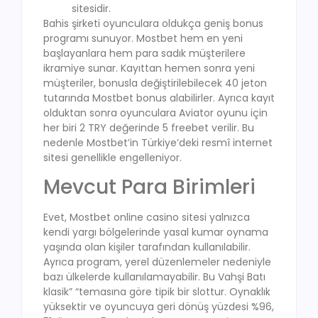
sitesidir.
Bahis şirketi oyunculara oldukça geniş bonus
programı sunuyor. Mostbet hem en yeni
başlayanlara hem para sadık müşterilere
ikramiye sunar. Kayıttan hemen sonra yeni
müşteriler, bonusla değiştirilebilecek 40 jeton
tutarında Mostbet bonus alabilirler. Ayrıca kayıt
olduktan sonra oyunculara Aviator oyunu için
her biri 2 TRY değerinde 5 freebet verilir. Bu
nedenle Mostbet’in Türkiye’deki resmî internet
sitesi genellikle engelleniyor.
Mevcut Para Birimleri
Evet, Mostbet online casino sitesi yalnızca
kendi yargı bölgelerinde yasal kumar oynama
yaşında olan kişiler tarafından kullanılabilir.
Ayrıca program, yerel düzenlemeler nedeniyle
bazı ülkelerde kullanılamayabilir. Bu Vahşi Batı
klasik” “temasına göre tipik bir slottur. Oynaklık
yüksektir ve oyuncuya geri dönüş yüzdesi %96,