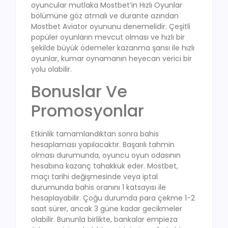
oyuncular mutlaka Mostbet’in Hızlı Oyunlar
bölümüne göz atmalı ve durante azından
Mostbet Aviator oyununu denemelidir. Çeşitli
popüler oyunların mevcut olması ve hızlı bir
şekilde büyük ödemeler kazanma şansı ile hızlı
oyunlar, kumar oynamanın heyecan verici bir
yolu olabilir.
Bonuslar Ve
Promosyonlar
Etkinlik tamamlandıktan sonra bahis
hesaplaması yapılacaktır. Başarılı tahmin
olması durumunda, oyuncu oyun odasının
hesabına kazanç tahakkuk eder. Mostbet,
maçı tarihi değişmesinde veya iptal
durumunda bahis oranını 1 katsayısı ile
hesaplayabilir. Çoğu durumda para çekme 1-2
saat sürer, ancak 3 güne kadar gecikmeler
olabilir. Bununla birlikte, bankalar empieza