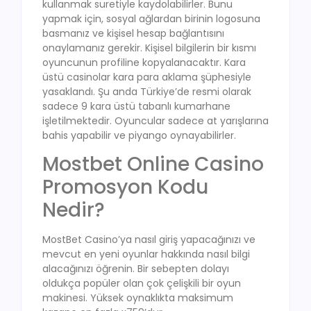
kullanmak suretiyle kaydolabilirler. Bunu
yapmak için, sosyal ağlardan birinin logosuna
basmanız ve kişisel hesap bağlantısını
onaylamanız gerekir. Kişisel bilgilerin bir kısmı
oyuncunun profiline kopyalanacaktır. Kara
üstü casinolar kara para aklama şüphesiyle
yasaklandı. Şu anda Türkiye’de resmi olarak
sadece 9 kara üstü tabanlı kumarhane
işletilmektedir. Oyuncular sadece at yarışlarına
bahis yapabilir ve piyango oynayabilirler.
Mostbet Online Casino
Promosyon Kodu
Nedir?
MostBet Casino’ya nasıl giriş yapacağınızı ve
mevcut en yeni oyunlar hakkında nasıl bilgi
alacağınızı öğrenin. Bir sebepten dolayı
oldukça popüler olan çok çelişkili bir oyun
makinesi. Yüksek oynaklıkta maksimum