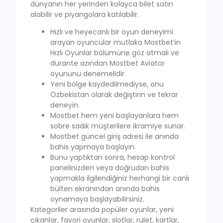
dünyanın her yerinden kolayca bilet satın
alabilir ve piyangolara katılabilir.
Hızlı ve heyecanlı bir oyun deneyimi
arayan oyuncular mutlaka Mostbet’in
Hızlı Oyunlar bölümüne göz atmalı ve
durante azından Mostbet Aviator
oyununu denemelidir.
Yeni bölge kaydedilmediyse, onu
Özbekistan olarak değiştirin ve tekrar
deneyin.
Mostbet hem yeni başlayanlara hem
sobre sadık müşterilere ikramiye sunar.
Mostbet güncel giriş adresi ile anında
bahis yapmaya başlayın.
Bunu yaptıktan sonra, hesap kontrol
panelinizden veya doğrudan bahis
yapmakla ilgilendiğiniz herhangi bir canlı
bülten ekranından anında bahis
oynamaya başlayabilirsiniz.
Kategoriler arasında popüler oyunlar, yeni
çıkanlar, favori oyunlar, slotlar, rulet, kartlar,