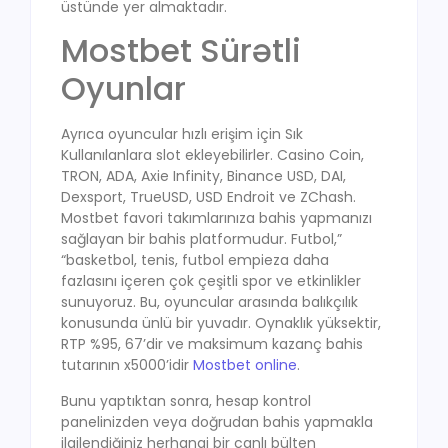
üstünde yer almaktadır.
Mostbet Sürətli
Oyunlar
Ayrıca oyuncular hızlı erişim için Sık
Kullanılanlara slot ekleyebilirler. Casino Coin,
TRON, ADA, Axie Infinity, Binance USD, DAI,
Dexsport, TrueUSD, USD Endroit ve ZChash.
Mostbet favori takımlarınıza bahis yapmanızı
sağlayan bir bahis platformudur. Futbol,”
“basketbol, tenis, futbol empieza daha
fazlasını içeren çok çeşitli spor ve etkinlikler
sunuyoruz. Bu, oyuncular arasında balıkçılık
konusunda ünlü bir yuvadır. Oynaklık yüksektir,
RTP %95, 67’dir ve maksimum kazanç bahis
tutarının x5000’idir
Mostbet online
.
Bunu yaptıktan sonra, hesap kontrol
panelinizden veya doğrudan bahis yapmakla
ilgilendiğiniz herhangi bir canlı bülten