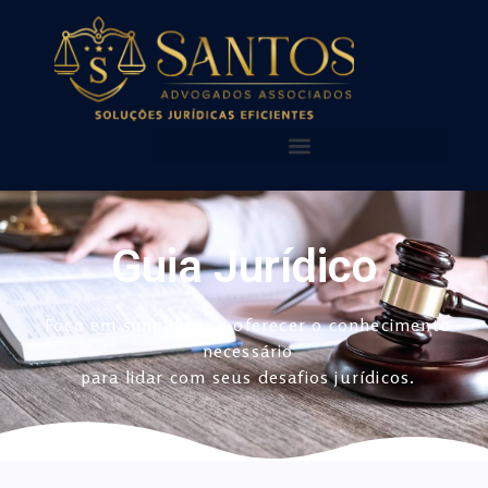
AQUI VOCÊ ENCONTRA!
NOSSOS ALERTAS
Guia Jurídico
Foco em simplificar e oferecer o conhecimento
necessário
para lidar com seus desafios jurídicos.