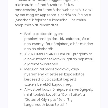
alkalmazás elérhető Android és iOS
rendszerekre, letölthető the weboldalról. Csak
nyissa meg az App Store-t eszközén, írja be a
„Mostbet” kifejezést a keresőbe – és máris
telepíthető az alkalmazás.
Ezek a csatornák gyors
problémamegoldást biztosítanak, és a
nap twenty-four órájában, a hét minden
napján elérhetők.
A VERY IMPORTANT PERSONEL program és
a new szerencsekerék is igazán népszerű
a játékosok körében.
Merüljön fel regisztrációval, vagy
nyeremény kifizetéssel kapcsolatos
kérdésed, a válaszokat képzett
szakemberektől kapod meg.
A Mostbet kaszinó népszerű nyerőgépek,
mint többek között a “Coin Strike”, a
“Gates of Olympus” és a “Big
Largemouth bass Splash”.