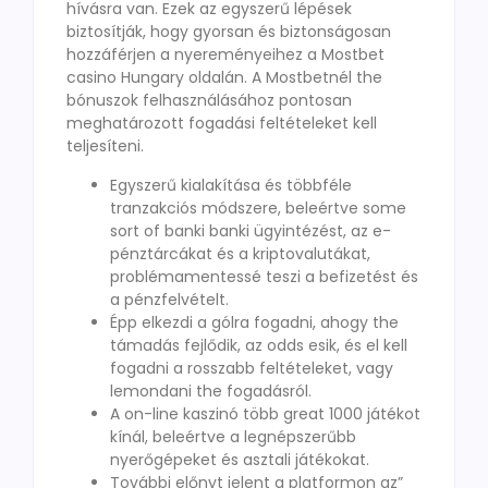
hívásra van. Ezek az egyszerű lépések
biztosítják, hogy gyorsan és biztonságosan
hozzáférjen a nyereményeihez a Mostbet
casino Hungary oldalán. A Mostbetnél the
bónuszok felhasználásához pontosan
meghatározott fogadási feltételeket kell
teljesíteni.
Egyszerű kialakítása és többféle
tranzakciós módszere, beleértve some
sort of banki banki ügyintézést, az e-
pénztárcákat és a kriptovalutákat,
problémamentessé teszi a befizetést és
a pénzfelvételt.
Épp elkezdi a gólra fogadni, ahogy the
támadás fejlődik, az odds esik, és el kell
fogadni a rosszabb feltételeket, vagy
lemondani the fogadásról.
A on-line kaszinó több great 1000 játékot
kínál, beleértve a legnépszerűbb
nyerőgépeket és asztali játékokat.
További előnyt jelent a platformon az”