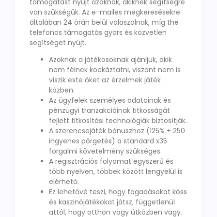
támogatást nyújt azoknak, akiknek segítségre
van szükségük. Az e-mailes megkeresésekre
általában 24 órán belül válaszolnak, míg the
telefonos támogatás gyors és közvetlen
segítséget nyújt.
Azoknak a játékosoknak ajánljuk, akik
nem félnek kockáztatni, viszont nem is
viszik este őket az érzelmek játék
közben.
Az ügyfelek személyes adatainak és
pénzügyi tranzakcióinak titkosságát
fejlett titkosítási technológiák biztosítják.
A szerencsejáték bónuszhoz (125% + 250
ingyenes pörgetés) a standard x35
forgalmi követelmény szükséges.
A regisztrációs folyamat egyszerű és
több nyelven, többek között lengyelül is
elérhető.
Ez lehetővé teszi, hogy fogadásokat köss
és kaszinójátékokat játsz, függetlenül
attól, hogy otthon vagy útközben vagy.