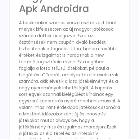
Apk Androidra
A bookmaker számos vonzó ösztönzést kínál,
melyek kifejezetten az új magyar játékosok
számára lettek kidolgozva. Ezek az
ösztönzések nem csupán kiváló kezdést
biztosítanak a fogadási úton, hanem további
értéket és izgalmat is hordoznak a new
történő regisztráció révén. Ez magában
foglalja a lottó stílusú játékokat, például a
bingót és a” “kenót, amelyek tökéletesek azok
számára, akik élvezik a laza játékélményt és a
nagy nyeremények lehetőségét. A kaparós
sorsjegyek azonnali kielégülést kínálnak egy
egyszerű kaparós és nyerő mechanizmussal. A
valami más iránt érdeklődő játékosok számára
a Mostbet időszakonként új és innovatív
játékokat mutat always be, hogy a
játékélmény friss és izgalmas maradjon. Ezek
a játékok az élő tétel és az interaktív