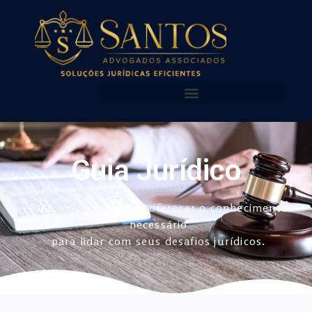
AQUI VOCÊ ENCONTRA!
NOSSOS ALERTAS
Guia Jurídico
Foco em simplificar e oferecer o conhecimento
necessário
para lidar com seus desafios jurídicos.