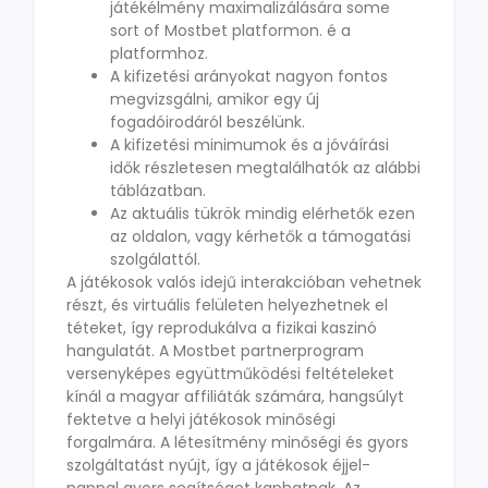
játékélmény maximalizálására some
sort of Mostbet platformon. é a
platformhoz.
A kifizetési arányokat nagyon fontos
megvizsgálni, amikor egy új
fogadóirodáról beszélünk.
A kifizetési minimumok és a jóváírási
idők részletesen megtalálhatók az alábbi
táblázatban.
Az aktuális tükrök mindig elérhetők ezen
az oldalon, vagy kérhetők a támogatási
szolgálattól.
A játékosok valós idejű interakcióban vehetnek
részt, és virtuális felületen helyezhetnek el
téteket, így reprodukálva a fizikai kaszinó
hangulatát. A Mostbet partnerprogram
versenyképes együttműködési feltételeket
kínál a magyar affiliáták számára, hangsúlyt
fektetve a helyi játékosok minőségi
forgalmára. A létesítmény minőségi és gyors
szolgáltatást nyújt, így a játékosok éjjel-