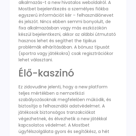
alkalmazás-t a new hivatalos weboldalról. A
Mostbet bejelentkezés a személyes fiókba
egyszerű információt kér – felhasználónevet
és jelszót. Nincs ebben semmi bonyolult, de
fixa alkalmazásban vagy más eszközökön
készül bejelentkezni, akkor az alábbi útmutató
hasznos lehet és segíthet the tipikus
problémák elhárításában. A bónusz típusát
(sportra vagy játékokra) csak regisztrációkor
lehet választani.
Élő-kaszinó
Ez zidovudine jelenti, hogy a new platform
teljes mértékben a nemzetközi
szabályozásoknak megfelelően működik, és
biztosítja a felhasználói adatvédelmet. A
játékosok biztonságos tranzakciókat
végezhetnek, és élvezhetik a new játékkal
kapcsolatos védelmet. A Mostbet
ügyfélszolgálata gyors és segítőkész, a hét