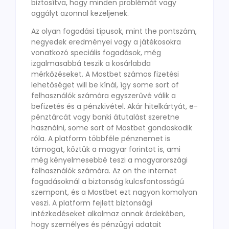
biztosítva, hogy minden problémát vagy
aggályt azonnal kezeljenek.
Az olyan fogadási típusok, mint the pontszám,
negyedek eredményei vagy a játékosokra
vonatkozó speciális fogadások, még
izgalmasabbá teszik a kosárlabda
mérkőzéseket. A Mostbet számos fizetési
lehetőséget will be kínál, így some sort of
felhasználók számára egyszerűvé válik a
befizetés és a pénzkivétel. Akár hitelkártyát, e-
pénztárcát vagy banki átutalást szeretne
használni, some sort of Mostbet gondoskodik
róla. A platform többféle pénznemet is
támogat, köztük a magyar forintot is, ami
még kényelmesebbé teszi a magyarországi
felhasználók számára. Az on the internet
fogadásoknál a biztonság kulcsfontosságú
szempont, és a Mostbet ezt nagyon komolyan
veszi. A platform fejlett biztonsági
intézkedéseket alkalmaz annak érdekében,
hogy személyes és pénzügyi adatait