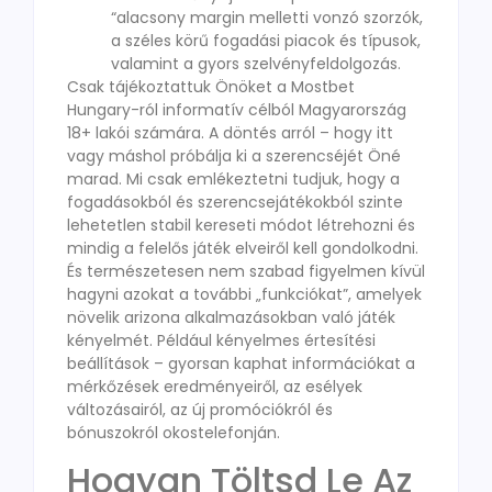
“alacsony margin melletti vonzó szorzók,
a széles körű fogadási piacok és típusok,
valamint a gyors szelvényfeldolgozás.
Csak tájékoztattuk Önöket a Mostbet
Hungary-ról informatív célból Magyarország
18+ lakói számára. A döntés arról – hogy itt
vagy máshol próbálja ki a szerencséjét Öné
marad. Mi csak emlékeztetni tudjuk, hogy a
fogadásokból és szerencsejátékokból szinte
lehetetlen stabil kereseti módot létrehozni és
mindig a felelős játék elveiről kell gondolkodni.
És természetesen nem szabad figyelmen kívül
hagyni azokat a további „funkciókat”, amelyek
növelik arizona alkalmazásokban való játék
kényelmét. Például kényelmes értesítési
beállítások – gyorsan kaphat információkat a
mérkőzések eredményeiről, az esélyek
változásairól, az új promóciókról és
bónuszokról okostelefonján.
Hogyan Töltsd Le Az