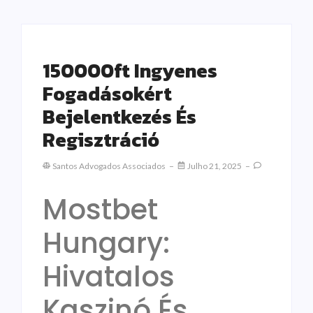
150000ft Ingyenes
Fogadásokért
Bejelentkezés És
Regisztráció
Santos Advogados Associados
Julho 21, 2025
Mostbet
Hungary:
Hivatalos
Kaszinó És