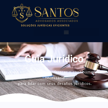
AQUI VOCÊ ENCONTRA!
NOSSAS PUBLICAÇÕES
Guia Jurídico
Foco em simplificar e oferecer o conhecimento
necessário
para lidar com seus desafios jurídicos.