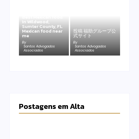
Best Mexican food
in Wildwood,
Sumter County, FL
Mexican food near
投稿 福助グループ公
me
式サイト
By
By
Santos Advogados
Santos Advogados
Associados
Associados
Postagens em Alta