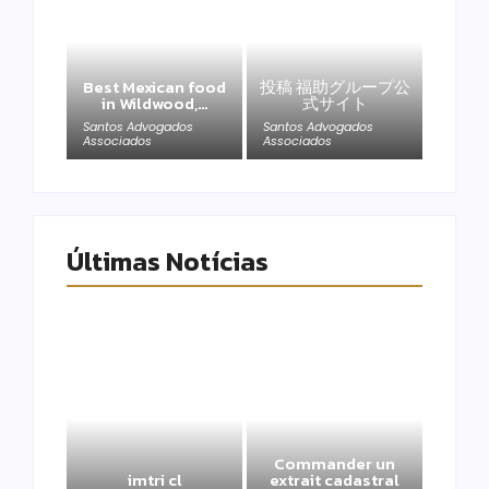
Best Mexican food
投稿 福助グループ公
in Wildwood,…
式サイト
Santos Advogados
Santos Advogados
Associados
Associados
Últimas Notícias
Commander un
imtri cl
extrait cadastral