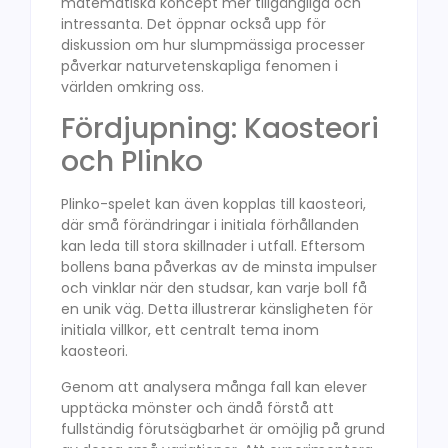
matematiska koncept mer tillgängliga och
intressanta. Det öppnar också upp för
diskussion om hur slumpmässiga processer
påverkar naturvetenskapliga fenomen i
världen omkring oss.
Fördjupning: Kaosteori
och Plinko
Plinko-spelet kan även kopplas till kaosteori,
där små förändringar i initiala förhållanden
kan leda till stora skillnader i utfall. Eftersom
bollens bana påverkas av de minsta impulser
och vinklar när den studsar, kan varje boll få
en unik väg. Detta illustrerar känsligheten för
initiala villkor, ett centralt tema inom
kaosteori.
Genom att analysera många fall kan elever
upptäcka mönster och ändå förstå att
fullständig förutsägbarhet är omöjlig på grund