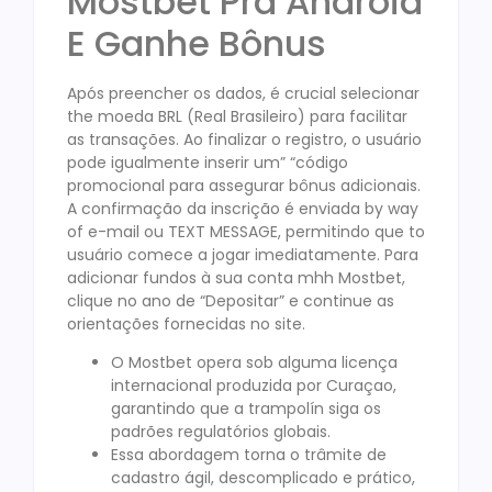
Mostbet Pra Android
E Ganhe Bônus
Após preencher os dados, é crucial selecionar
the moeda BRL (Real Brasileiro) para facilitar
as transações. Ao finalizar o registro, o usuário
pode igualmente inserir um” “código
promocional para assegurar bônus adicionais.
A confirmação da inscrição é enviada by way
of e-mail ou TEXT MESSAGE, permitindo que to
usuário comece a jogar imediatamente. Para
adicionar fundos à sua conta mhh Mostbet,
clique no ano de “Depositar” e continue as
orientações fornecidas no site.
O Mostbet opera sob alguma licença
internacional produzida por Curaçao,
garantindo que a trampolín siga os
padrões regulatórios globais.
Essa abordagem torna o trâmite de
cadastro ágil, descomplicado e prático,