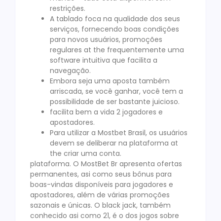
restrições.
A tablado foca na qualidade dos seus
serviços, fornecendo boas condições
para novos usuários, promoções
regulares at the frequentemente uma
software intuitiva que facilita a
navegação.
Embora seja uma aposta também
arriscada, se você ganhar, você tem a
possibilidade de ser bastante juicioso.
facilita bem a vida 2 jogadores e
apostadores.
Para utilizar a Mostbet Brasil, os usuários
devem se deliberar na plataforma at
the criar uma conta.
plataforma. O MostBet Br apresenta ofertas
permanentes, asi como seus bônus para
boas-vindas disponíveis para jogadores e
apostadores, além de várias promoções
sazonais e únicas. O black jack, também
conhecido asi como 21, é o dos jogos sobre