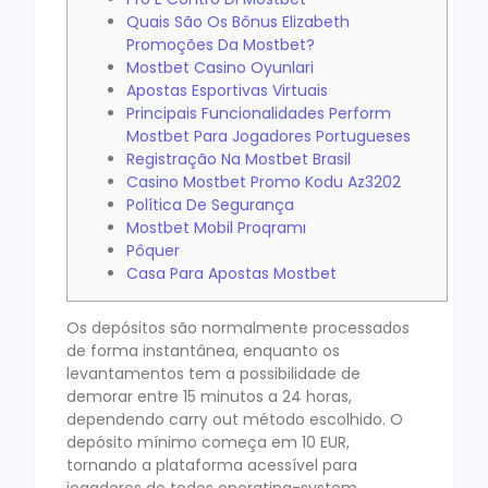
Quais São Os Bônus Elizabeth
Promoções Da Mostbet?
Mostbet Casino Oyunlari
Apostas Esportivas Virtuais
Principais Funcionalidades Perform
Mostbet Para Jogadores Portugueses
Registração Na Mostbet Brasil
Casino Mostbet Promo Kodu Az3202
Política De Segurança
Mostbet Mobil Proqramı
Pôquer
Casa Para Apostas Mostbet
Os depósitos são normalmente processados
de forma instantânea, enquanto os
levantamentos tem a possibilidade de
demorar entre 15 minutos a 24 horas,
dependendo carry out método escolhido. O
depósito mínimo começa em 10 EUR,
tornando a plataforma acessível para
jogadores de todos operating-system