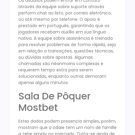
Os usuários podem entrar em contato
através da equipe sobre suporte através
perform chat ao listo, por correio eletrônico,
ou até mesmo por telefone. O apoio é
prestado em português, garantindo que os
jogadores recebam auxílio em sua língua
nativa. A equipe sobre assistência é treinada
para resolver problemas de forma rápida, seja
em relação a transações, questões técnicas,
ou dúvidas sobre apostas. Algumas
chamadas são néanmoins complexas e
requerem tempo extra para serem
solucionadas, enquanto outras demoram
apenas alguns minutos.
Sala De Pôquer
Mostbet
Estes dados podem presencia simples, porém,
mostram que a odaie tem um nom de famille
a zelar simply no mercado. Trata-se ainda de