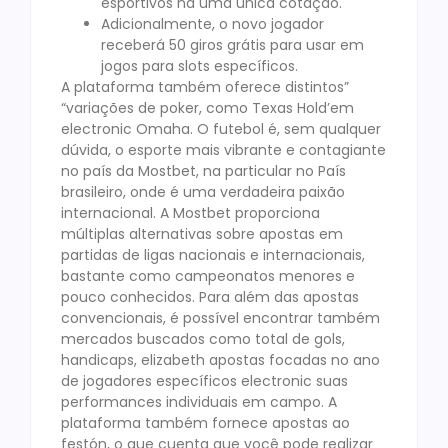
esportivos na uma única cotação.
Adicionalmente, o novo jogador
receberá 50 giros grátis para usar em
jogos para slots específicos.
A plataforma também oferece distintos”
“variações de poker, como Texas Hold’em
electronic Omaha. O futebol é, sem qualquer
dúvida, o esporte mais vibrante e contagiante
no país da Mostbet, na particular no País
brasileiro, onde é uma verdadeira paixão
internacional. A Mostbet proporciona
múltiplas alternativas sobre apostas em
partidas de ligas nacionais e internacionais,
bastante como campeonatos menores e
pouco conhecidos. Para além das apostas
convencionais, é possível encontrar também
mercados buscados como total de gols,
handicaps, elizabeth apostas focadas no ano
de jogadores específicos electronic suas
performances individuais em campo. A
plataforma também fornece apostas ao
festón, o que cuenta que você pode realizar