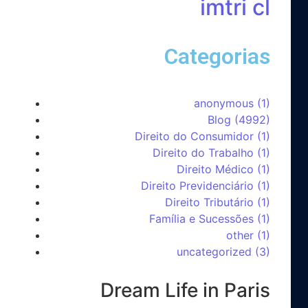
imtri cl
Categorias
anonymous
(1)
Blog
(4992)
Direito do Consumidor
(1)
Direito do Trabalho
(1)
Direito Médico
(1)
Direito Previdenciário
(1)
Direito Tributário
(1)
Família e Sucessões
(1)
other
(1)
uncategorized
(3)
Dream Life in Paris