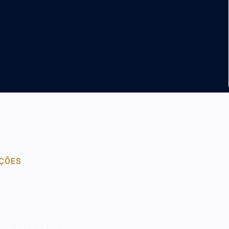
ÇÕES
nto necessário