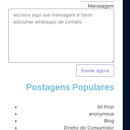
Menssagem
Enviar agora
Postagens Populares
All Post
anonymous
Blog
Direito do Consumidor