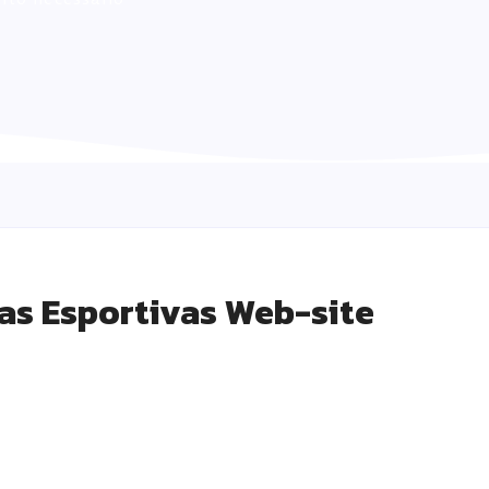
as Esportivas Web-site