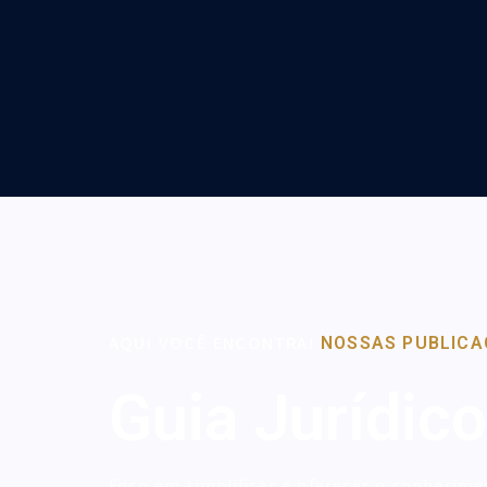
AQUI VOCÊ ENCONTRA!
NOSSAS PUBLICA
Guia Jurídico
Foco em simplificar e oferecer o conhecime