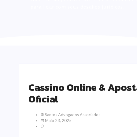
para lidar com seus desafios jurídicos.
Cassino Online & Apost
Oficial
Santos Advogados Associados
Maio 23, 2025