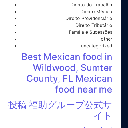
Direito do Trabalho
Direito Médico
Direito Previdenciário
Direito Tributário
Família e Sucessões
other
uncategorized
Best Mexican food in
Wildwood, Sumter
County, FL Mexican
food near me
投稿 福助グループ公式サ
イト