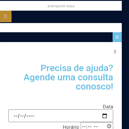
Precisa de ajuda?
Agende uma consulta
conosco!
Data
Horário