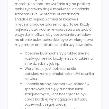
match. Noblebet też wyróżnia się na polskim
rynku typerskim dzięki możliwości oglądania
transmisji live. W ofercie bukmachera
znajdziesz najpopularniejsze krajowe i
międzynarodowe zdarzenia sportowe. Każdy
najlepszy bukmacher e-sport stara się zrobić
wszystko możliwe, aby obstawianie zakładów
na stronie bukmacherskiej było w miarę łatwo
my partner and i skuteczne dla użytkowników.
Obecnie bukmacherzy praktycznie na
każdy game i na każdy mecz, a także na
inne dziedziny jak np.
Weryfikacja jest potrzebna dla
potwierdzenia pełnoletności użytkownika
serwisu.
Obecnie strony internetowe zakładów
sportowych przejęły function lokali
stacjonarnych, light beer gracze byli
coraz bardziej wymagający i actually
oczekiwali czegoś więcej.