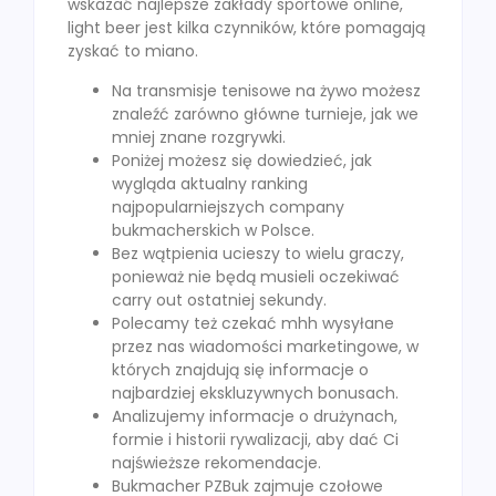
wskazać najlepsze zakłady sportowe online,
light beer jest kilka czynników, które pomagają
zyskać to miano.
Na transmisje tenisowe na żywo możesz
znaleźć zarówno główne turnieje, jak we
mniej znane rozgrywki.
Poniżej możesz się dowiedzieć, jak
wygląda aktualny ranking
najpopularniejszych company
bukmacherskich w Polsce.
Bez wątpienia ucieszy to wielu graczy,
ponieważ nie będą musieli oczekiwać
carry out ostatniej sekundy.
Polecamy też czekać mhh wysyłane
przez nas wiadomości marketingowe, w
których znajdują się informacje o
najbardziej ekskluzywnych bonusach.
Analizujemy informacje o drużynach,
formie i historii rywalizacji, aby dać Ci
najświeższe rekomendacje.
Bukmacher PZBuk zajmuje czołowe