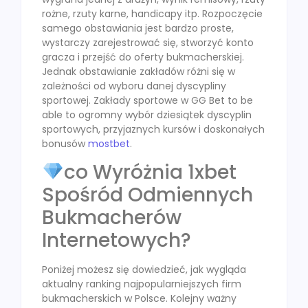
rożne, rzuty karne, handicapy itp. Rozpoczęcie
samego obstawiania jest bardzo proste,
wystarczy zarejestrować się, stworzyć konto
gracza i przejść do oferty bukmacherskiej.
Jednak obstawianie zakładów różni się w
zależności od wyboru danej dyscypliny
sportowej. Zakłady sportowe w GG Bet to be
able to ogromny wybór dziesiątek dyscyplin
sportowych, przyjaznych kursów i doskonałych
bonusów
mostbet
.
co Wyróżnia 1xbet
Spośród Odmiennych
Bukmacherów
Internetowych?
Poniżej możesz się dowiedzieć, jak wygląda
aktualny ranking najpopularniejszych firm
bukmacherskich w Polsce. Kolejny ważny