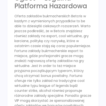
Platforma Hazardowa
Oferta zakładów bukmacherskich Betcris w
każdym z wymienionych przypadków to be
able to dziesiątki ciekawych rozszerzeń. Warto
jeszcze podkreślić, że w Betcris znajdziesz
również zakłady na esport, cool wirtualne, gry
karciane, politykę czy rozrywkę, które w
ostatnim czasie stają się coraz popularniejsze.
Fortuna zakłady bukmacherskie esport to
miejsce, gdzie profesjonalni gracze mogą
znaleźć najnowszą ofertę zakładów na gry
wirtualne. Jest in order to też miejsce
przyjazna początkującym typerom, którzy
chcą otrzymać bonus powitalny. Fortuna
oferuje nie tylko zakład na tradycyjne cool
wirtualne typu league of legends bądź
counter strike, alcohol również proponuje
różnorodne zakłady specjalne. Ponadto gracze
VIP mogą skorzystać ze spersonalizowanej
oferty zakładów we bonusów powitalnych.