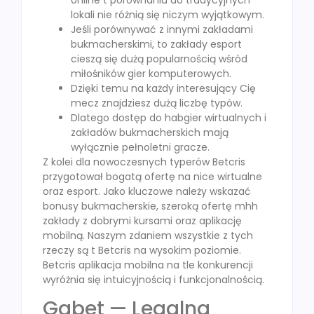
lokali nie różnią się niczym wyjątkowym.
Jeśli porównywać z innymi zakładami
bukmacherskimi, to zakłady esport
cieszą się dużą popularnością wśród
miłośników gier komputerowych.
Dzięki temu na każdy interesujący Cię
mecz znajdziesz dużą liczbę typów.
Dlatego dostęp do habgier wirtualnych i
zakładów bukmacherskich mają
wyłącznie pełnoletni gracze.
Z kolei dla nowoczesnych typerów Betcris
przygotował bogatą ofertę na nice wirtualne
oraz esport. Jako kluczowe należy wskazać
bonusy bukmacherskie, szeroką ofertę mhh
zakłady z dobrymi kursami oraz aplikację
mobilną. Naszym zdaniem wszystkie z tych
rzeczy są t Betcris na wysokim poziomie.
Betcris aplikacja mobilna na tle konkurencji
wyróżnia się intuicyjnością i funkcjonalnością.
Ggbet — Legalna