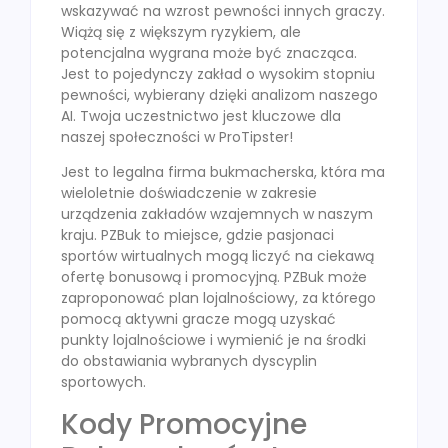
wskazywać na wzrost pewności innych graczy.
Wiążą się z większym ryzykiem, ale
potencjalna wygrana może być znacząca.
Jest to pojedynczy zakład o wysokim stopniu
pewności, wybierany dzięki analizom naszego
AI. Twoja uczestnictwo jest kluczowe dla
naszej społeczności w ProTipster!
Jest to legalna firma bukmacherska, która ma
wieloletnie doświadczenie w zakresie
urządzenia zakładów wzajemnych w naszym
kraju. PZBuk to miejsce, gdzie pasjonaci
sportów wirtualnych mogą liczyć na ciekawą
ofertę bonusową i promocyjną. PZBuk może
zaproponować plan lojalnościowy, za którego
pomocą aktywni gracze mogą uzyskać
punkty lojalnościowe i wymienić je na środki
do obstawiania wybranych dyscyplin
sportowych.
Kody Promocyjne