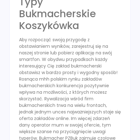
Typy
Bukmacherskie
Koszykówka
Aby rozpocząć swoją przygodę z
obstawianiem wyników, zarejestruj się na
naszej stronie lub pobierz aplikację na swój
smartfon. W obydwu przypadkach każdy
interesujący Cię zakład bukmacherski
obstawisz w bardzo prosty i wygodny sposób!
Rosnąca mhh polskim rynku zakładów
bukmacherskich konkurencja pozytywnie
wpływa na możliwości, z których możesz
skorzystać. Rywalizacja wśród firm
bukmacherskich trwa na wielu frontach,
jednak jednym unces najważniejszych staje się
oferta zakładów online. Im więcej zdarzeń
dany operator mum w swojej ofercie, tym
większe szanse na przyciągnięcie uwagi
typerów. Bukmacher PZBuk zajmuje czołowe