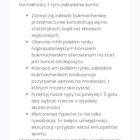
formalności, t tym zakładanie konta.
Zazwyczaj zakłady bukmacherskie
przedmeczowe koncentrują się na
statystykach, bądź też składach
wyjściowych.
Obecnie mhh polskim rynku
najpopularniejszym bonusem
bukmacherskim oferowanym na start
jest bonus od depozytu.
Rosnąca em polskim rynku zakładów
bukmacherskich konkurencja
pozytywnie wpływa na możliwości, z
których możesz skorzystać.
Przejrzyj nasze typy na powyżej 1. 5 gola,
aby wybrać mecze o wysokiej
skuteczności.
Mistrzostwa typerów to nie tylko
rywalizacja; to święto umiejętności,
ekscytacji i przyjaźni wśród entuzjastów
sportu.