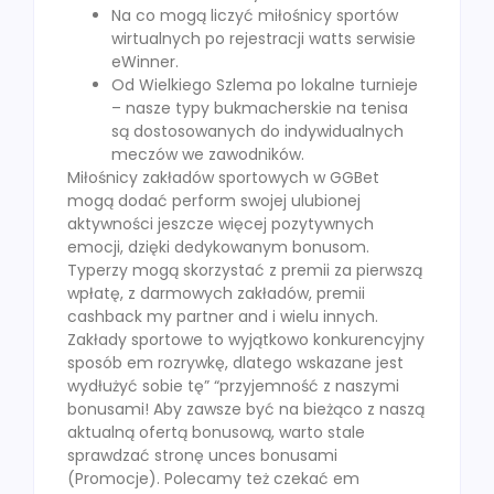
Na co mogą liczyć miłośnicy sportów
wirtualnych po rejestracji watts serwisie
eWinner.
Od Wielkiego Szlema po lokalne turnieje
– nasze typy bukmacherskie na tenisa
są dostosowanych do indywidualnych
meczów we zawodników.
Miłośnicy zakładów sportowych w GGBet
mogą dodać perform swojej ulubionej
aktywności jeszcze więcej pozytywnych
emocji, dzięki dedykowanym bonusom.
Typerzy mogą skorzystać z premii za pierwszą
wpłatę, z darmowych zakładów, premii
cashback my partner and i wielu innych.
Zakłady sportowe to wyjątkowo konkurencyjny
sposób em rozrywkę, dlatego wskazane jest
wydłużyć sobie tę” “przyjemność z naszymi
bonusami! Aby zawsze być na bieżąco z naszą
aktualną ofertą bonusową, warto stale
sprawdzać stronę unces bonusami
(Promocje). Polecamy też czekać em