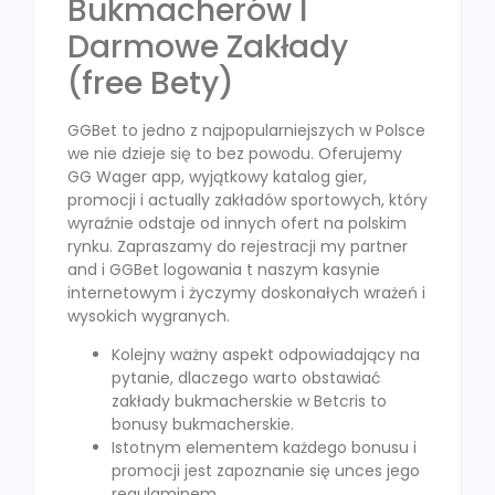
Bukmacherów I
Darmowe Zakłady
(free Bety)
GGBet to jedno z najpopularniejszych w Polsce
we nie dzieje się to bez powodu. Oferujemy
GG Wager app, wyjątkowy katalog gier,
promocji i actually zakładów sportowych, który
wyraźnie odstaje od innych ofert na polskim
rynku. Zapraszamy do rejestracji my partner
and i GGBet logowania t naszym kasynie
internetowym i życzymy doskonałych wrażeń i
wysokich wygranych.
Kolejny ważny aspekt odpowiadający na
pytanie, dlaczego warto obstawiać
zakłady bukmacherskie w Betcris to
bonusy bukmacherskie.
Istotnym elementem każdego bonusu i
promocji jest zapoznanie się unces jego
regulaminem.