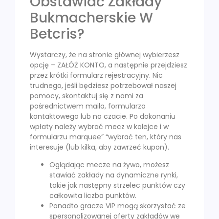
Obstawiać Zakłady
Bukmacherskie W
Betcris?
Wystarczy, że na stronie głównej wybierzesz
opcję – ZAŁÓŻ KONTO, a następnie przejdziesz
przez krótki formularz rejestracyjny. Nic
trudnego, jeśli będziesz potrzebował naszej
pomocy, skontaktuj się z nami za
pośrednictwem maila, formularza
kontaktowego lub na czacie. Po dokonaniu
wpłaty należy wybrać mecz w kolejce i w
formularzu marquee” “wybrać ten, który nas
interesuje (lub kilka, aby zawrzeć kupon).
Oglądając mecze na żywo, możesz
stawiać zakłady na dynamiczne rynki,
takie jak następny strzelec punktów czy
całkowita liczba punktów.
Ponadto gracze VIP mogą skorzystać ze
spersonalizowanej oferty zakładów we