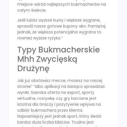
miejsce wśród najlepszych bukmacherów na
całym świecie.
Jeśli lubisz wyższe kursy i większe wygrane,
sprawdź nasze gotowe kupony ako. Pamiętaj
jednak, że większa potencjalna wygrana to
również wyższe ryzyko.”
Typy Bukmacherskie
Mhh Zwycięską
Drużynę
Jak już obstawisz mecze, możesz na naszej
stronie” “albo aplikacji na bieżąco sprawdzać
wyniki. Szeroka oferta na esport, sporty
wirtualne, rozrywkę czy gry karciane jest
istotna dla Graczy i pozytywnie wpływa na
odbiór bukmachera przez klienta.
Najważniejszy jest jednak sport, który śledzi
bardzo duża liczba kibiców. Trudno jest