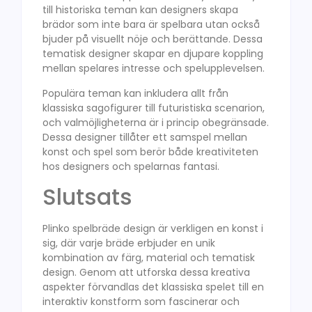
till historiska teman kan designers skapa
brädor som inte bara är spelbara utan också
bjuder på visuellt nöje och berättande. Dessa
tematisk designer skapar en djupare koppling
mellan spelares intresse och spelupplevelsen.
Populära teman kan inkludera allt från
klassiska sagofigurer till futuristiska scenarion,
och valmöjligheterna är i princip obegränsade.
Dessa designer tillåter ett samspel mellan
konst och spel som berör både kreativiteten
hos designers och spelarnas fantasi.
Slutsats
Plinko spelbräde design är verkligen en konst i
sig, där varje bräde erbjuder en unik
kombination av färg, material och tematisk
design. Genom att utforska dessa kreativa
aspekter förvandlas det klassiska spelet till en
interaktiv konstform som fascinerar och