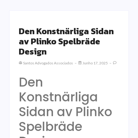
Den Konstnärliga Sidan
av Plinko Spelbräde
Design
Santos Advogados Associados
Junho 17, 2025
Den
Konstnärliga
Sidan av Plinko
Spelbräde