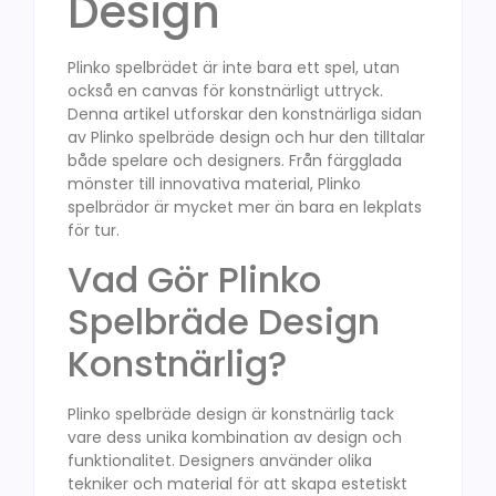
Design
Plinko spelbrädet är inte bara ett spel, utan
också en canvas för konstnärligt uttryck.
Denna artikel utforskar den konstnärliga sidan
av Plinko spelbräde design och hur den tilltalar
både spelare och designers. Från färgglada
mönster till innovativa material, Plinko
spelbrädor är mycket mer än bara en lekplats
för tur.
Vad Gör Plinko
Spelbräde Design
Konstnärlig?
Plinko spelbräde design är konstnärlig tack
vare dess unika kombination av design och
funktionalitet. Designers använder olika
tekniker och material för att skapa estetiskt