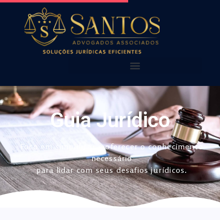
AQUI VOCÊ ENCONTRA!
NOSSAS PUBLICAÇÕES
Guia Jurídico
Foco em simplificar e oferecer o conhecimento
necessário
para lidar com seus desafios jurídicos.