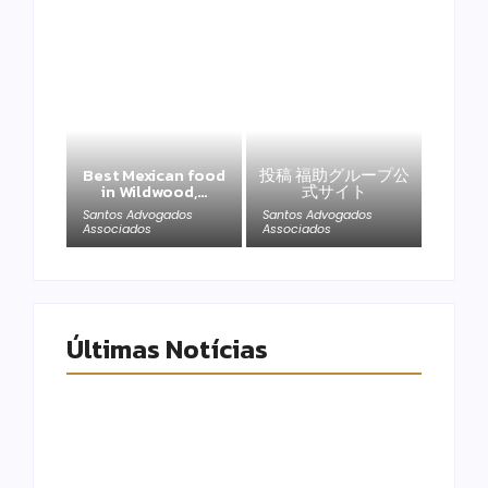
Best Mexican food
投稿 福助グループ公
in Wildwood,…
式サイト
Santos Advogados
Santos Advogados
Associados
Associados
Últimas Notícias