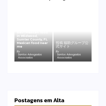
Best Mexican food
in Wildwood,
Sumter County, FL
Mexican food near
投稿 福助グループ公
me
式サイト
By
By
Santos Advogados
Santos Advogados
Associados
Associados
Postagens em Alta