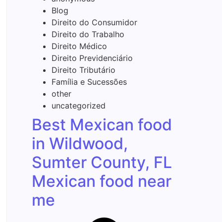
Blog
Direito do Consumidor
Direito do Trabalho
Direito Médico
Direito Previdenciário
Direito Tributário
Família e Sucessões
other
uncategorized
Best Mexican food
in Wildwood,
Sumter County, FL
Mexican food near
me