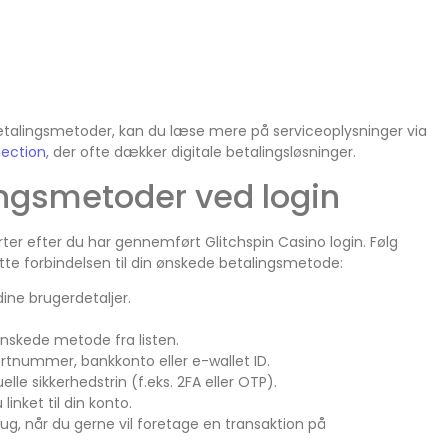
betalingsmetoder, kan du læse mere på serviceoplysninger via
section
, der ofte dækker digitale betalingsløsninger.
ingsmetoder ved login
ter efter du har gennemført Glitchspin Casino login. Følg
ette forbindelsen til din ønskede betalingsmetode:
ine brugerdetaljer.
nskede metode fra listen.
rtnummer, bankkonto eller e-wallet ID.
e sikkerhedstrin (f.eks. 2FA eller OTP).
nket til din konto.
 brug, når du gerne vil foretage en transaktion på