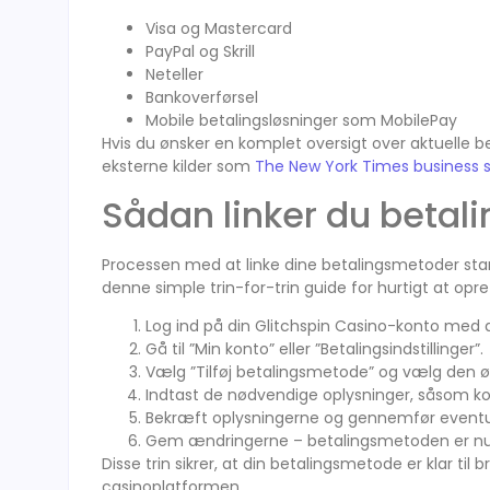
Visa og Mastercard
PayPal og Skrill
Neteller
Bankoverførsel
Mobile betalingsløsninger som MobilePay
Hvis du ønsker en komplet oversigt over aktuelle 
eksterne kilder som
The New York Times business 
Sådan linker du betal
Processen med at linke dine betalingsmetoder star
denne simple trin-for-trin guide for hurtigt at opr
Log ind på din Glitchspin Casino-konto med d
Gå til ”Min konto” eller ”Betalingsindstillinger”.
Vælg ”Tilføj betalingsmetode” og vælg den ø
Indtast de nødvendige oplysninger, såsom ko
Bekræft oplysningerne og gennemfør eventuell
Gem ændringerne – betalingsmetoden er nu li
Disse trin sikrer, at din betalingsmetode er klar til
casinoplatformen.