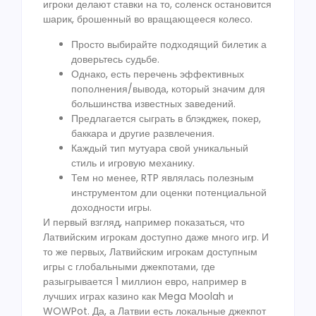
игроки делают ставки на то, соленск остановится
шарик, брошенный во вращающееся колесо.
Просто выбирайте подходящий билетик а
доверьтесь судьбе.
Однако, есть перечень эффективных
пополнения/вывода, который значим для
большинства известных заведений.
Предлагается сыграть в блэкджек, покер,
баккара и другие развлечения.
Каждый тип мутуара свой уникальный
стиль и игровую механику.
Тем но менее, RTP являлась полезным
инструментом дли оценки потенциальной
доходности игры.
И первый взгляд, например показаться, что
Латвийским игрокам доступно даже много игр. И
то же первых, Латвийским игрокам доступным
игры с глобальными джекпотами, где
разыгрывается 1 миллион евро, например в
лучших играх казино как Mega Moolah и
WOWPot. Да, а Латвии есть локальные джекпот