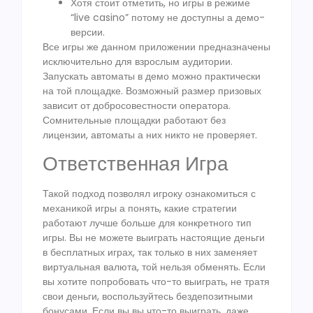
Хотя стоит отметить, но игры в режиме
“live casino” потому не доступны а демо-
версии.
Все игры же данном приложении предназначены
исключительно для взрослым аудитории.
Запускать автоматы в демо можно практически
на той площадке. Возможный размер призовых
зависит от добросовестности оператора.
Сомнительные площадки работают без
лицензии, автоматы а них никто не проверяет.
Ответственная Игра
Такой подход позволял игроку ознакомиться с
механикой игры а понять, какие стратегии
работают лучше больше для конкретного тип
игры. Вы не можете выиграть настоящие деньги
в бесплатных играх, так только в них заменяет
виртуальная валюта, той нельзя обменять. Если
вы хотите попробовать что-то выиграть, не тратя
свои деньги, воспользуйтесь бездепозитными
бонусами. Если вы вы что-то выиграть, даже