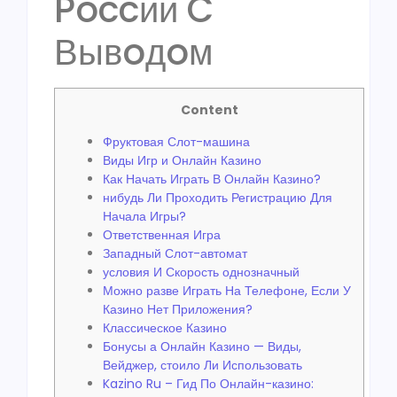
Poccии C
Вывoдoм
Content
Фруктовая Слот-машина
Виды Игр и Онлайн Казино
Как Начать Играть В Онлайн Казино?
нибудь Ли Проходить Регистрацию Для
Начала Игры?
Ответственная Игра
Западный Слот-автомат
условия И Скорость однозначный
Можно разве Играть На Телефоне, Если У
Казино Нет Приложения?
Классическое Казино
Бонусы а Онлайн Казино — Виды,
Вейджер, стоило Ли Использовать
Kazino Ru – Гид По Онлайн-казино: