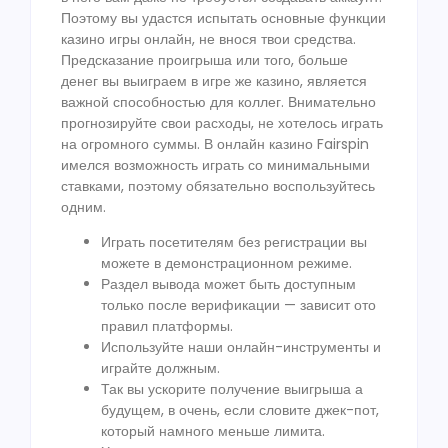
Поэтому вы удастся испытать основные функции
казино игры онлайн, не внося твои средства.
Предсказание проигрыша или того, больше
денег вы выиграем в игре же казино, является
важной способностью для коллег. Внимательно
прогнозируйте свои расходы, не хотелось играть
на огромного суммы. В онлайн казино Fairspin
имелся возможность играть со минимальными
ставками, поэтому обязательно воспользуйтесь
одним.
Играть посетителям без регистрации вы
можете в демонстрационном режиме.
Раздел вывода может быть доступным
только после верификации — зависит ото
правил платформы.
Используйте наши онлайн-инструменты и
играйте должным.
Так вы ускорите получение выигрыша а
будущем, в очень, если словите джек-пот,
который намного меньше лимита.