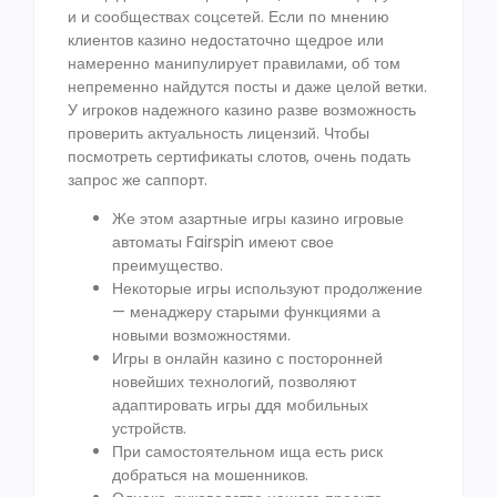
и и сообществах соцсетей. Если по мнению
клиентов казино недостаточно щедрое или
намеренно манипулирует правилами, об том
непременно найдутся посты и даже целой ветки.
У игроков надежного казино разве возможность
проверить актуальность лицензий. Чтобы
посмотреть сертификаты слотов, очень подать
запрос же саппорт.
Же этом азартные игры казино игровые
автоматы Fairspin имеют свое
преимущество.
Некоторые игры используют продолжение
— менаджеру старыми функциями а
новыми возможностями.
Игры в онлайн казино с посторонней
новейших технологий, позволяют
адаптировать игры ддя мобильных
устройств.
При самостоятельном ища есть риск
добраться на мошенников.