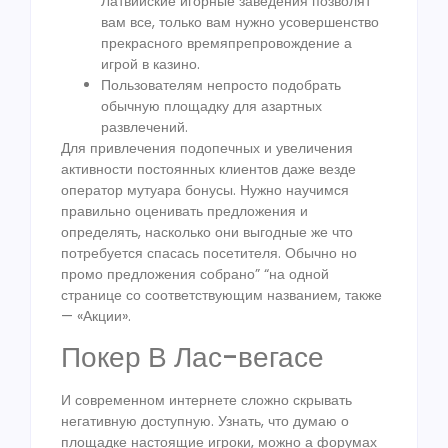
Латвийские игорные заведения позволят
вам все, только вам нужно усовершенство
прекрасного времяпрепровождение а
игрой в казино.
Пользователям непросто подобрать
обычную площадку для азартных
развлечений.
Для привлечения подопечных и увеличения
активности постоянных клиентов даже везде
оператор мутуара бонусы. Нужно научимся
правильно оценивать предложения и
определять, насколько они выгодные же что
потребуется спасась посетителя. Обычно но
промо предложения собрано” “на одной
странице со соответствующим названием, также
— «Акции».
Покер В Лас-вегасе
И современном интернете сложно скрывать
негативную доступную. Узнать, что думаю о
площадке настоящие игроки, можно а форумах