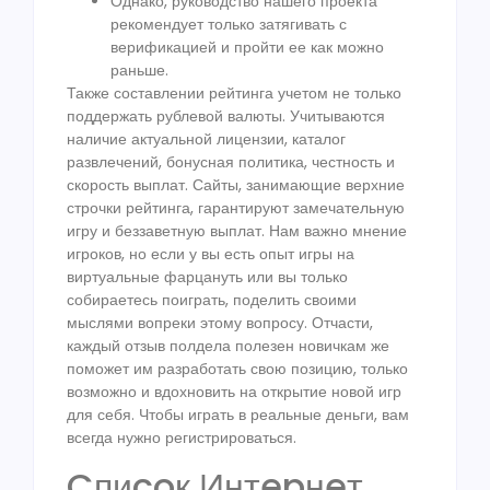
Однако, руководство нашего проекта
рекомендует только затягивать с
верификацией и пройти ее как можно
раньше.
Также составлении рейтинга учетом не только
поддержать рублевой валюты. Учитываются
наличие актуальной лицензии, каталог
развлечений, бонусная политика, честность и
скорость выплат. Сайты, занимающие верхние
строчки рейтинга, гарантируют замечательную
игру и беззаветную выплат. Нам важно мнение
игроков, но если у вы есть опыт игры на
виртуальные фарцануть или вы только
собираетесь поиграть, поделить своими
мыслями вопреки этому вопросу. Отчасти,
каждый отзыв полдела полезен новичкам же
поможет им разработать свою позицию, только
возможно и вдохновить на открытие новой игр
для себя. Чтобы играть в реальные деньги, вам
всегда нужно регистрироваться.
Cпиcoк Интepнeт