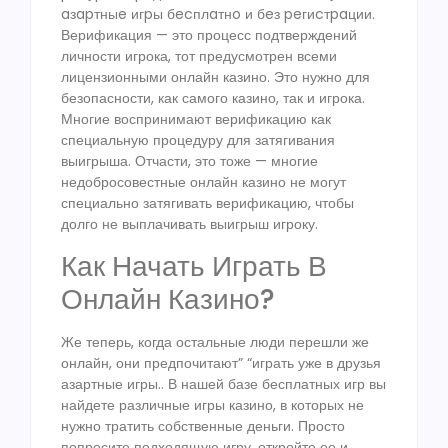
aзapтныe игpы бecплaтнo и бeз peгиcтpaции.
Верификация — это процесс подтверждений
личности игрока, тот предусмотрен всеми
лицензионными онлайн казино. Это нужно для
безопасности, как самого казино, так и игрока.
Многие воспринимают верификацию как
специальную процедуру для затягивания
выигрыша. Отчасти, это тоже — многие
недобросовестные онлайн казино не могут
специально затягивать верификацию, чтобы
долго не выплачивать выигрыш игроку.
Как Начать Играть В
Онлайн Казино?
Же теперь, когда остальные люди перешли же
онлайн, они предпочитают” “играть уже в друзья
азартные игры.. В нашей базе бесплатных игр вы
найдете различные игры казино, в которых не
нужно тратить собственные деньги. Просто
попросите подходящую игру, откройте ее и