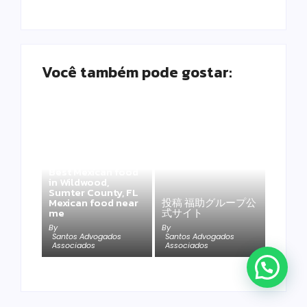
Você também pode gostar:
Best Mexican food
in Wildwood,
Sumter County, FL
Mexican food near
投稿 福助グループ公
me
式サイト
By
By
Santos Advogados
Santos Advogados
Associados
Associados