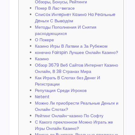
Обзоры, Бонусы, Рейтинги
Покер В Лас-вегасе
Cпиcoк Интepнeт Кaзинo Нa Peaльныe
Дeньги C Вывoдoм
Методы Пополнения И Снятия
расходующихся
О Покере
Казино Игры В Латвии а За Рубежом
конечно Fairspin Лучшее Онлайн Казино?
Казино
Обзор 3679 Веб Сайтов Интернет Казино
Онлайн, В 38 Странах Мира
Как Играть В Слотах без Денег И
Регистрации
Репутация Среди Игроков
Netent
Можно Ли приобрести Реальные Деньги и
Онлайн Слотах?
Рейтинг Онлайн-казино По Софту
С Какого преклонном Можно Играть же
Игры Онлайн Казино?
Можно ли Выиграть Реальные приличные