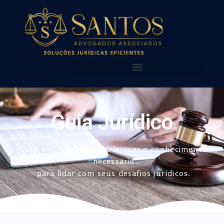
AQUI VOCÊ ENCONTRA!
NOSSOS ALERTAS
Guia Jurídico
Foco em simplificar e oferecer o conhecimento
necessário
para lidar com seus desafios jurídicos.