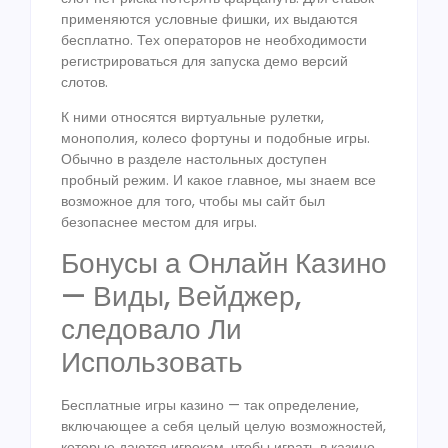
применяются условные фишки, их выдаются
бесплатно. Тех операторов не необходимости
регистрироваться для запуска демо версий
слотов.
К ними относятся виртуальные рулетки,
монополия, колесо фортуны и подобные игры.
Обычно в разделе настольных доступен
пробный режим. И какое главное, мы знаем все
возможное для того, чтобы мы сайт был
безопаснее местом для игры.
Бонусы а Онлайн Казино
— Виды, Вейджер,
следовало Ли
Использовать
Бесплатные игры казино — так определение,
включающее а себя целый целую возможностей,
которые даются игрокам, чтобы играть в казино