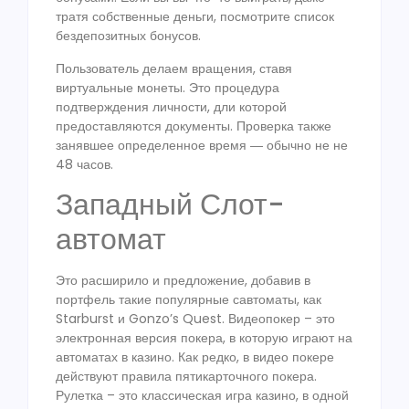
тратя собственные деньги, посмотрите список
бездепозитных бонусов.
Пользователь делаем вращения, ставя
виртуальные монеты. Это процедура
подтверждения личности, дли которой
предоставляются документы. Проверка также
занявшее определенное время ― обычно не не
48 часов.
Западный Слот-
автомат
Это расширило и предложение, добавив в
портфель такие популярные савтоматы, как
Starburst и Gonzo’s Quest. Видеопокер – это
электронная версия покера, в которую играют на
автоматах в казино. Как редко, в видео покере
действуют правила пятикарточного покера.
Рулетка – это классическая игра казино, в одной