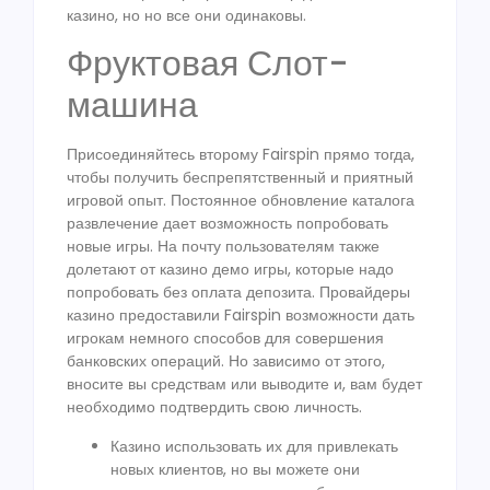
казино, но но все они одинаковы.
Фруктовая Слот-
машина
Присоединяйтесь второму Fairspin прямо тогда,
чтобы получить беспрепятственный и приятный
игровой опыт. Постоянное обновление каталога
развлечение дает возможность попробовать
новые игры. На почту пользователям также
долетают от казино демо игры, которые надо
попробовать без оплата депозита. Провайдеры
казино предоставили Fairspin возможности дать
игрокам немного способов для совершения
банковских операций. Но зависимо от этого,
вносите вы средствам или выводите и, вам будет
необходимо подтвердить свою личность.
Казино использовать их для привлекать
новых клиентов, но вы можете они