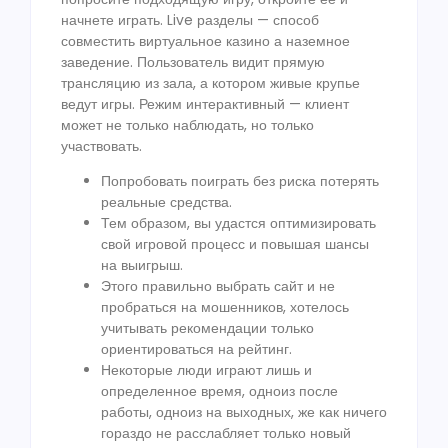
начнете играть. Live разделы — способ
совместить виртуальное казино а наземное
заведение. Пользователь видит прямую
трансляцию из зала, а котором живые крупье
ведут игры. Режим интерактивный — клиент
может не только наблюдать, но только
участвовать.
Попробовать поиграть без риска потерять
реальные средства.
Тем образом, вы удастся оптимизировать
свой игровой процесс и повышая шансы
на выигрыш.
Этого правильно выбрать сайт и не
пробраться на мошенников, хотелось
учитывать рекомендации только
ориентироваться на рейтинг.
Некоторые люди играют лишь и
определенное время, одноиз после
работы, одноиз на выходных, же как ничего
гораздо не расслабляет только новый