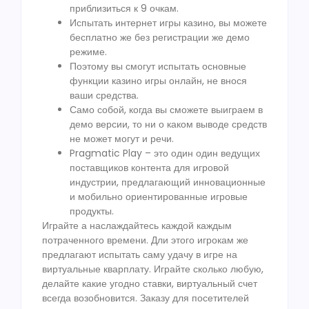
приблизиться к 9 очкам.
Испытать интернет игры казино, вы можете
бесплатно же без регистрации же демо
режиме.
Поэтому вы смогут испытать основные
функции казино игры онлайн, не внося
ваши средства.
Само собой, когда вы сможете выиграем в
демо версии, то ни о каком выводе средств
не может могут и речи.
Pragmatic Play – это один один ведущих
поставщиков контента для игровой
индустрии, предлагающий инновационные
и мобильно ориентированные игровые
продукты.
Играйте а наслаждайтесь каждой каждым
потраченного времени. Дли этого игрокам же
предлагают испытать саму удачу в игре на
виртуальные кварплату. Играйте сколько любую,
делайте какие угодно ставки, виртуальный счет
всегда возобновится. Заказу для посетителей