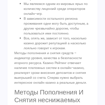
Мы являемся одним из мировых ярых по
количеству лицензий среди операторов
онлайн-игр.
В зависимости остального региона
проживания одни могу быть доступным, а
другие чрезвычайно дорогие, чтобы
пользоваться ими постоянно.
Все, опять же, зависит от того, насколько
казино дорожит репутацией а насколько
лояльно говорит к игрокам.
Методы пополнения и снятия средств –
индикатор уровня, качества а безопасности
игорного ресурса. Казино Рейтинг отвечает
наличие платежных систем в онлайн-казино,
реализует сроки внесения депозитов и снятия
выигрышей со счета. Сперва нужно выбрать
интересное онлайн казино а реальные деньги.
Методы Пополнения И
Снятия неснижаемых