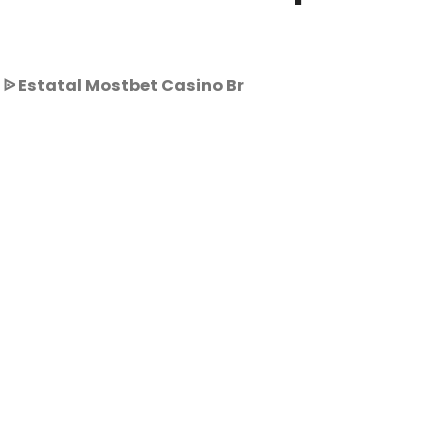
ᐉ Estatal Mostbet Casino Br