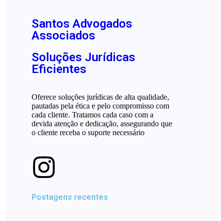
Santos Advogados
Associados
Soluções Jurídicas
Eficientes
Oferece soluções jurídicas de alta qualidade,
pautadas pela ética e pelo compromisso com
cada cliente. Tratamos cada caso com a
devida atenção e dedicação, assegurando que
o cliente receba o suporte necessário
Postagens recentes