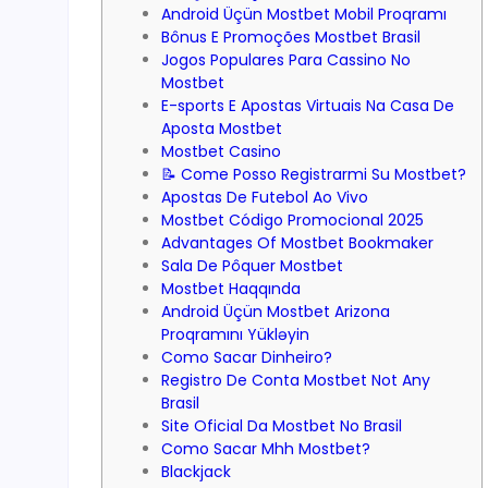
Android Üçün Mostbet Mobil Proqramı
Bônus E Promoções Mostbet Brasil
Jogos Populares Para Cassino No
Mostbet
E-sports E Apostas Virtuais Na Casa De
Aposta Mostbet
Mostbet Casino
📝 Come Posso Registrarmi Su Mostbet?
Apostas De Futebol Ao Vivo
Mostbet Código Promocional 2025
Advantages Of Mostbet Bookmaker
Sala De Pôquer Mostbet
Mostbet Haqqında
Android Üçün Mostbet Arizona
Proqramını Yükləyin
Como Sacar Dinheiro?
Registro De Conta Mostbet Not Any
Brasil
Site Oficial Da Mostbet No Brasil
Como Sacar Mhh Mostbet?
Blackjack