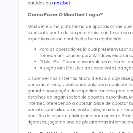
partidas ou
mostbet
Como Fazer O Mostbet Login?
Mostbet é uma plataforma de apostas online que
excelente ponto de ida para iniciar sua trajetór
esportivas online confiável e bem conhecida.
Para os apostadores la cual preferem usar 
fornece um usuario para Windows electroni
O MostBet Casino possui valores mínimos b
A seção MostBet Live traz excelentes atraçõ
Disponível nos sistemas Android e iOS, o app as
conexão à rede, viabilizando palpites a qualquer h
garante navegação desimpedida mesmo para nov
detalhes da organizacion de apostas esportivas. 
internet, oferecendo a oportunidade de apostar 
portal disponibiliza uma vasta seleção sobre moda
decisão do esporte privilegiado para apostar. Emb
rigorosas, jogar no ano de plataformas internaciona