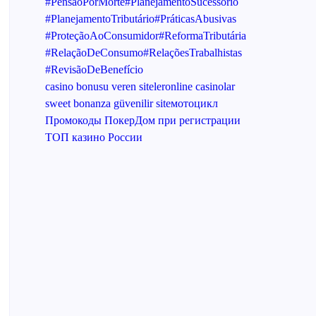
#PensãoPorMorte
#PlanejamentoSucessório
#PlanejamentoTributário
#PráticasAbusivas
#ProteçãoAoConsumidor
#ReformaTributária
#RelaçãoDeConsumo
#RelaçõesTrabalhistas
#RevisãoDeBenefício
casino bonusu veren siteler
online casinolar
sweet bonanza güvenilir site
мотоцикл
Промокоды ПокерДом при регистрации
ТОП казино России