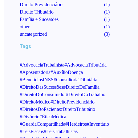
Direito Previdenciário
(1)
Direito Tributário
(1)
Família e Sucessões
(1)
other
(1)
uncategorized
(3)
Tags
#AdvocaciaTrabalhista
#AdvocaciaTributária
#Aposentadoria
#AuxílioDoença
#BenefíciosINSS
#ConsultoriaTributária
#DireitoDasSucessões
#DireitoDeFamília
#DireitoDoConsumidor
#DireitoDoTrabalho
#DireitoMédico
#DireitoPrevidenciário
#DireitosDoPaciente
#DireitoTributário
#Divórcio
#ÉticaMédica
#GuardaCompartilhada
#Herdeiros
#Inventário
#LeisFiscais
#LeisTrabalhistas