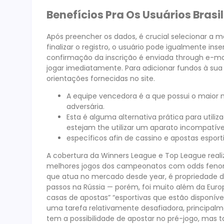
Benefícios Pra Os Usuários Brasil
Após preencher os dados, é crucial selecionar a moe
finalizar o registro, o usuário pode igualmente ins
confirmação da inscrição é enviada through e-ma
jogar imediatamente. Para adicionar fundos à sua 
orientações fornecidas no site.
A equipe vencedora é a que possui o maio
adversária.
Esta é alguma alternativa prática para utili
estejam the utilizar um aparato incompatí
específicos afin de cassino e apostas esporti
A cobertura da Winners League e Top League real
melhores jogos dos campeonatos com odds fenome
que atua no mercado desde year, é propriedade da 
passos na Rússia — porém, foi muito além da Euro
casas de apostas” “esportivas que estão disponívei
uma tarefa relativamente desafiadora, principalm
tem a possibilidade de apostar no pré-jogo, mas 