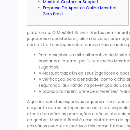
Mostbet Customer Support
Empresa De Apostas Online Mostbet
Zero Brasil
plataforma. O MostBet Br tem ofertas permanente
jogadores e apostadores, além de várias promoçõ
como 21, é 1 dos jogos sobre cartas mais amados 
Para descobrir um site alternativo da Most
buscar em internet por “site espelho Mostbet”
sugeridos.
A MostBet traz afin de seus jogadores e apo
A verificação para identidade, como dicho 
segurança, auxiliando na prevenção do uso 
A tablado também oferece diferentes” “var
Algumas apostas esportivas requerem mais análise
enquanto outras categorias como roleta disponibi
atento também às promoções e bônus oferecidos p
de ganhar. Mostbet Brasil é uma plataforma de apo
em vários eventos esportivos tais como futebol, 