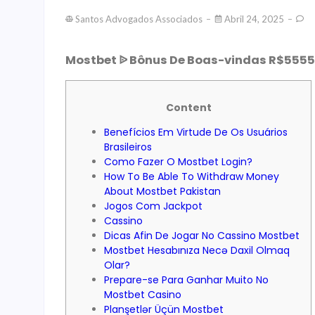
Santos Advogados Associados
Abril 24, 2025
Mostbet ᐉ Bônus De Boas-vindas R$5555 
Content
Benefícios Em Virtude De Os Usuários
Brasileiros
Como Fazer O Mostbet Login?
How To Be Able To Withdraw Money
About Mostbet Pakistan
Jogos Com Jackpot
Cassino
Dicas Afin De Jogar No Cassino Mostbet
Mostbet Hesabınıza Necə Daxil Olmaq
Olar?
Prepare-se Para Ganhar Muito No
Mostbet Casino
Planşetlər Üçün Mostbet