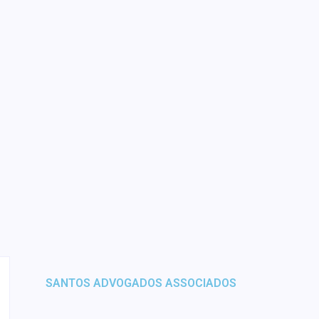
SANTOS ADVOGADOS ASSOCIADOS