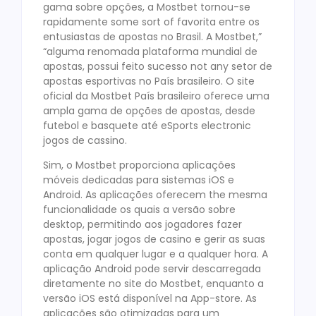
gama sobre opções, a Mostbet tornou-se
rapidamente some sort of favorita entre os
entusiastas de apostas no Brasil. A Mostbet,”
“alguma renomada plataforma mundial de
apostas, possui feito sucesso not any setor de
apostas esportivas no País brasileiro. O site
oficial da Mostbet País brasileiro oferece uma
ampla gama de opções de apostas, desde
futebol e basquete até eSports electronic
jogos de cassino.
Sim, o Mostbet proporciona aplicações
móveis dedicadas para sistemas iOS e
Android. As aplicações oferecem the mesma
funcionalidade os quais a versão sobre
desktop, permitindo aos jogadores fazer
apostas, jogar jogos de casino e gerir as suas
conta em qualquer lugar e a qualquer hora. A
aplicação Android pode servir descarregada
diretamente no site do Mostbet, enquanto a
versão iOS está disponível na App-store. As
aplicações são otimizadas para um