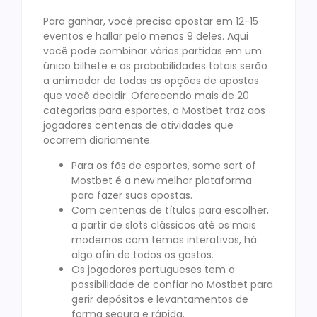
Para ganhar, você precisa apostar em 12-15
eventos e hallar pelo menos 9 deles. Aqui
você pode combinar várias partidas em um
único bilhete e as probabilidades totais serão
a animador de todas as opções de apostas
que você decidir. Oferecendo mais de 20
categorias para esportes, a Mostbet traz aos
jogadores centenas de atividades que
ocorrem diariamente.
Para os fãs de esportes, some sort of
Mostbet é a new melhor plataforma
para fazer suas apostas.
Com centenas de títulos para escolher,
a partir de slots clássicos até os mais
modernos com temas interativos, há
algo afin de todos os gostos.
Os jogadores portugueses tem a
possibilidade de confiar no Mostbet para
gerir depósitos e levantamentos de
forma segura e rápida.