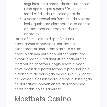
seguidas, será creditada em tua conta
uma aposta grátis com 50% do valor
small médio de teu saldo perdido.
A versão móvel perform site da Mostbet
inclui quaisquer elementos e se adapta
ao tamanho de uma tela do teu
dispositivo.
Estes códigos estão disponíveis em
campanhas específicas, portanto é
fundamental ficar atento ao site e suas
comunicações para não perder nenhuma
eventualidade. Para adquirir to software da
Mostbet no sistema Google android, você
deve acessar o portal formal e procurar pela
alternativa de aquisição do arquivo APK. Antes
de proveer, é essencial favorecer a instalação
de aplicativos provenientes de fontes não
certificadas no seu aparato.
Mostbets Casino