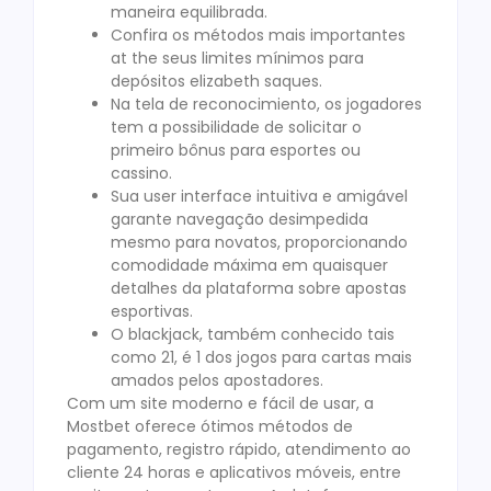
maneira equilibrada.
Confira os métodos mais importantes
at the seus limites mínimos para
depósitos elizabeth saques.
Na tela de reconocimiento, os jogadores
tem a possibilidade de solicitar o
primeiro bônus para esportes ou
cassino.
Sua user interface intuitiva e amigável
garante navegação desimpedida
mesmo para novatos, proporcionando
comodidade máxima em quaisquer
detalhes da plataforma sobre apostas
esportivas.
O blackjack, também conhecido tais
como 21, é 1 dos jogos para cartas mais
amados pelos apostadores.
Com um site moderno e fácil de usar, a
Mostbet oferece ótimos métodos de
pagamento, registro rápido, atendimento ao
cliente 24 horas e aplicativos móveis, entre