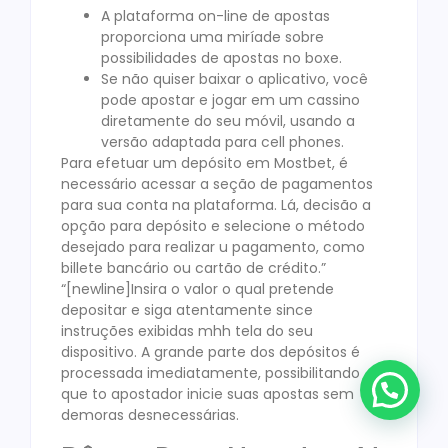
A plataforma on-line de apostas
proporciona uma miríade sobre
possibilidades de apostas no boxe.
Se não quiser baixar o aplicativo, você
pode apostar e jogar em um cassino
diretamente do seu móvil, usando a
versão adaptada para cell phones.
Para efetuar um depósito em Mostbet, é
necessário acessar a seção de pagamentos
para sua conta na plataforma. Lá, decisão a
opção para depósito e selecione o método
desejado para realizar u pagamento, como
billete bancário ou cartão de crédito.”
“[newline]Insira o valor o qual pretende
depositar e siga atentamente since
instruções exibidas mhh tela do seu
dispositivo. A grande parte dos depósitos é
processada imediatamente, possibilitando
que to apostador inicie suas apostas sem
demoras desnecessárias.