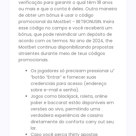
verificação para garantir o qual têm 18 anos
ou mais e que a conta é deles. Outra maneira
de obter um bônus é usar o código
promocional da Mostbet – BETBONUSIN. Insira
esse código no campo e você receberá um
bônus, que pode reivindicar um depósito de
acordo com os termos. No ano de 2024, the
Mostbet continua disponibilizando propostas
atraentes durante meio de teus códigos
promocionais.
Os jogadores só precisam pressionar u”
“botão “Entrar” e fornecer suas
credenciais para acesso (endereço
sobre e-mail e senha).
Jogos como blackjack, roleta, online
poker e baccarat estão disponíveis em
versões ao vivo, permitindo uma
verdadeira experiência de cassino
diretamente do conforto carry out seu
lar.
Caso você perca thirty apostas