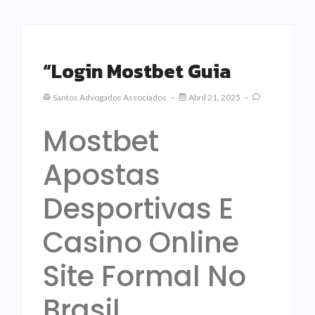
“Login Mostbet Guia
Santos Advogados Associados
Abril 21, 2025
Mostbet
Apostas
Desportivas E
Casino Online
Site Formal No
Brasil