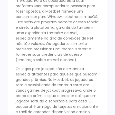
mercado. Para os apostadores la cual
preferem usar computadores pessoais para
fazer apostas, a Mostbet fornece um
consumidor para Windows electronic macOS.
Este software program permite acesso rápido
e direto à plataforma, garantindo também
uma experiência também estável,
especialmente no ano de conexões de Net
não tão velozes. Os jogadores somente
precisam pressionar um” “botão “Entrar” e
fornecer suas credenciais de acesso
(endereço sobre e-mail e senha).
Os jogos para jackpot são de maneira
especial atraentes para aqueles que buscam
grandes prêmios. Na Mostbet, os jogadores
tem a possibilidade de tentar a sorte em
vários games de jackpot progressivo, onde o
preço do prêmio sigue a crescer até que um
jogador sortudo o soportable para casa. O
baccarat é um jogo de tarjetas emocionante
e fácil de aprender, disponível no cassino