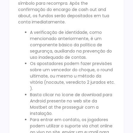
símbolo para recompra. Após the
confirmação do encargo de cash out and
about, os fundos serão depositados em tua
conta imediatamente.
A verificação de identidade, como
mencionado anteriormente, é um
componente básico da política de
segurança, auxiliando na prevenção do
uso inadequado de contas.
Os apostadores podem fazer previsões
sobre um vencedor do choque, o round
ultimate, ou mesmo u método da
vitória (nocaute, veredicto 2 jurados etc.
).
Basta clicar no ícone de download para
Android presente no web site da
Mostbet at the prosseguir com a
instalação.
Para entrar em contato, os jogadores
podem utilizar o suporte via chat online
ao vivo no site, enviar um e-mail para