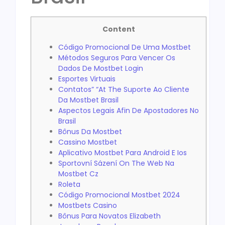
Content
Código Promocional De Uma Mostbet
Métodos Seguros Para Vencer Os
Dados De Mostbet Login
Esportes Virtuais
Contatos” “At The Suporte Ao Cliente
Da Mostbet Brasil
Aspectos Legais Afin De Apostadores No
Brasil
Bônus Da Mostbet
Cassino Mostbet
Aplicativo Mostbet Para Android E Ios
Sportovní Sázení On The Web Na
Mostbet Cz
Roleta
Código Promocional Mostbet 2024
Mostbets Casino
Bônus Para Novatos Elizabeth