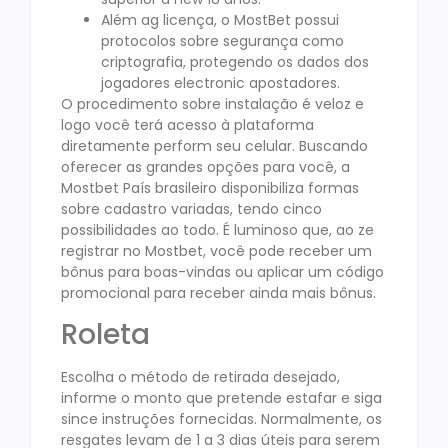
Além ag licença, o MostBet possui
protocolos sobre segurança como
criptografia, protegendo os dados dos
jogadores electronic apostadores.
O procedimento sobre instalação é veloz e
logo você terá acesso à plataforma
diretamente perform seu celular. Buscando
oferecer as grandes opções para você, a
Mostbet País brasileiro disponibiliza formas
sobre cadastro variadas, tendo cinco
possibilidades ao todo. É luminoso que, ao ze
registrar no Mostbet, você pode receber um
bônus para boas-vindas ou aplicar um código
promocional para receber ainda mais bônus.
Roleta
Escolha o método de retirada desejado,
informe o monto que pretende estafar e siga
since instruções fornecidas. Normalmente, os
resgates levam de 1 a 3 dias úteis para serem