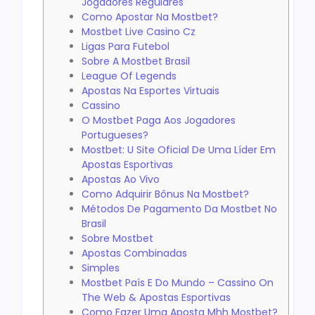
Jogadores Regulares
Como Apostar Na Mostbet?
Mostbet Live Casino Cz
Ligas Para Futebol
Sobre A Mostbet Brasil
League Of Legends
Apostas Na Esportes Virtuais
Cassino
O Mostbet Paga Aos Jogadores
Portugueses?
Mostbet: U Site Oficial De Uma Líder Em
Apostas Esportivas
Apostas Ao Vivo
Como Adquirir Bônus Na Mostbet?
Métodos De Pagamento Da Mostbet No
Brasil
Sobre Mostbet
Apostas Combinadas
Simples
Mostbet País E Do Mundo – Cassino On
The Web & Apostas Esportivas
Como Fazer Uma Aposta Mhh Mostbet?