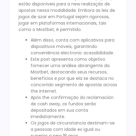
estão disponíveis para a new realização de
apostas nessa modalidade. Embora as leis de
jogos de azar em Portugal sejam rigorosas,
jogar em plataformas internacionais, tais
como o Mostbet, é permitido.
Além disso, conta com aplicativos para
dispositivos móveis, garantindo
conveniência electronic acessibilidade.
Este post apresenta como objetivo
fornecer uma análise abrangente da
Mostbet, destacando seus recursos,
benefícios e por que ela se destaca no
concorrido segmento de apostas across
the internet.
Após the confirmação do reclamación
de cash away, os fundos serão
depositados em sua conta
imediatamente.
Os jogos de circunstancia destinam-se
a pessoas com idade es igual ou
superior a new 18 anos.