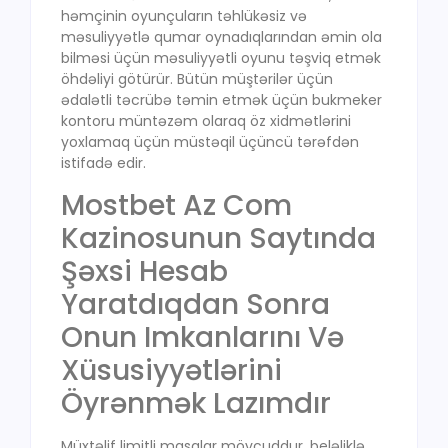
həmçinin oyunçuların təhlükəsiz və
məsuliyyətlə qumar oynadıqlarından əmin ola
bilməsi üçün məsuliyyətli oyunu təşviq etmək
öhdəliyi götürür. Bütün müştərilər üçün
ədalətli təcrübə təmin etmək üçün bukmeker
kontoru müntəzəm olaraq öz xidmətlərini
yoxlamaq üçün müstəqil üçüncü tərəfdən
istifadə edir.
Mostbet Az Com
Kazinosunun Saytında
Şəxsi Hesab
Yaratdıqdan Sonra
Onun Imkanlarını Və
Xüsusiyyətlərini
Öyrənmək Lazımdır
Müxtəlif limitli masalar mövcuddur, beləliklə