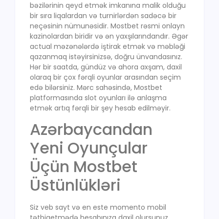
bəzilərinin qeyd etmək imkanına malik olduğu
bir sıra liqalardan və turnirlərdən sadəcə bir
neçəsinin nümunəsidir. Mostbet rəsmi onlayn
kazinolardan biridir və ən yaxşılarındandır. Əgər
actual məzənələrdə iştirak etmək və məbləği
qazanmaq istəyirsinizsə, doğru ünvandasınız.
Hər bir saatda, gündüz və ahora axşam, daxil
olaraq bir çox fərqli oyunlar arasından seçim
edə bilərsiniz. Mərc sahəsində, Mostbet
platformasında slot oyunları ilə anlaşma
etmək artıq fərqli bir şey hesab edilməyir.
Azərbaycandan
Yeni Oyunçular
Üçün Mostbet
Üstünlükləri
Siz veb sayt və en este momento mobil
tətbiqetmədə hesabınıza daxil olursunuz,