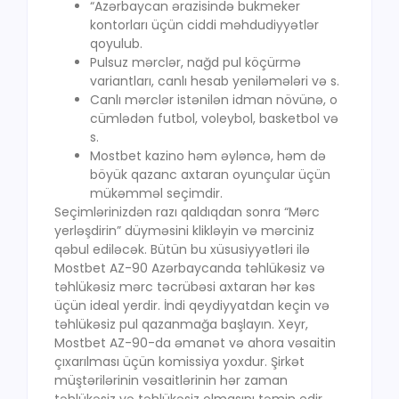
“Azərbaycan ərazisində bukmeker
kontorları üçün ciddi məhdudiyyətlər
qoyulub.
Pulsuz mərclər, nağd pul köçürmə
variantları, canlı hesab yeniləmələri və s.
Canlı mərclər istənilən idman növünə, o
cümlədən futbol, voleybol, basketbol və
s.
Mostbet kazino həm əyləncə, həm də
böyük qazanc axtaran oyunçular üçün
mükəmməl seçimdir.
Seçimlərinizdən razı qaldıqdan sonra “Mərc
yerləşdirin” düyməsini klikləyin və mərciniz
qəbul ediləcək. Bütün bu xüsusiyyətləri ilə
Mostbet AZ-90 Azərbaycanda təhlükəsiz və
təhlükəsiz mərc təcrübəsi axtaran hər kəs
üçün ideal yerdir. İndi qeydiyyatdan keçin və
təhlükəsiz pul qazanmağa başlayın. Xeyr,
Mostbet AZ-90-da əmanət və ahora vəsaitin
çıxarılması üçün komissiya yoxdur. Şirkət
müştərilərinin vəsaitlərinin hər zaman