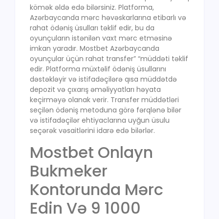
kömək əldə edə bilərsiniz. Platforma,
Azərbaycanda mərc həvəskarlarına etibarlı və
rahat ödəniş üsulları təklif edir, bu da
oyunçuların istənilən vaxt mərc etməsinə
imkan yaradır. Mostbet Azərbaycanda
oyunçular üçün rahat transfer” “müddəti təklif
edir. Platforma müxtəlif ödəniş üsullarını
dəstəkləyir və istifadəçilərə qısa müddətdə
depozit və çıxarış əməliyyatları həyata
keçirməyə olanak verir. Transfer müddətləri
seçilən ödəniş metoduna görə fərqlənə bilər
və istifadəçilər ehtiyaclarına uyğun üsulu
seçərək vəsaitlərini idarə edə bilərlər.
Mostbet Onlayn
Bukmeker
Kontorunda Mərc
Edin Və 9 1000