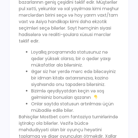
bazarlarının geniş çeşidini təklif edir. Müştərilər
pul xətti, yekunlar və xal yayılması kimi məşhur
mərclərdən birini seçə və hoy yarım vaxt/tam
vaxt və Asiya handikapı kimi daha ekzotik
seçimləri seçə bilərlər. Sayt həmçinin siyasi
hadisələrə və realiti-şoulara xüsusi mərclər
təklif edir.
Loyallıq proqramında statusunuz nə
qədər yüksək olarsa, bir o qədər yaxşı
mükafatlar ala bilərsiniz.
Əgər siz hər yerdə mərc edə biləcəyiniz
bir idman kitabı axtarırsınızsa, kazino
siyahısında onu tapadera bilərsiniz.
Bizimlə qeydiyyatdan keçin və xoş
gəlmisiniz bonusları qazanın
Onlar saytda statusun artırılması üçün
mübadilə edilə bilər.
Bahisçilər Mostbet com fantaziya turnirlərində
iştirakçı ola bilərlər. Vəzifə büdcə
məhdudiyyəti olan bir oyunçu heyətini
toplamaq və digər oyunçuları ötməkdir. Xallar