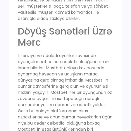
təhlükəsiz və təhlükəsiz olmasını təmin edir.
Bəli, müştərilər e-poçt, telefon və ya söhbət
vasitəsilə müştəri xidməti komandası ilə
asanlıqla əlaqə saxlaya bilərlər.
Döyüş Sənətləri Üzrə
Mərc
Lisenziya və ədalətli oyunlar sayəsində
oyunçular nəticələrin ədalətli olduğuna əmin
landa bilərlər. Mostbet onlayn kazinosunda
oynamaq həyəcan və uduşların maraqlı
dünyasına qərq olmaq imkanıdır. Mostbet-in
qumar atmosferinə qərq olun və oyunun əsl
həzzini yaşayın! Mostbet hər bir oyunçunun öz
zövqünə uyğun nə isə tapacağı maraqlı
qumar dünyasına aparan zəmanətli yoldur.
Gəlin bu onlayn platformanın əsas
aspektlərinə və onun qumar həvəskarları üçün
niyə bu qədər cəlbedici olduğuna baxaq.
Mostbet-in əsas üstünlüklərindən biri