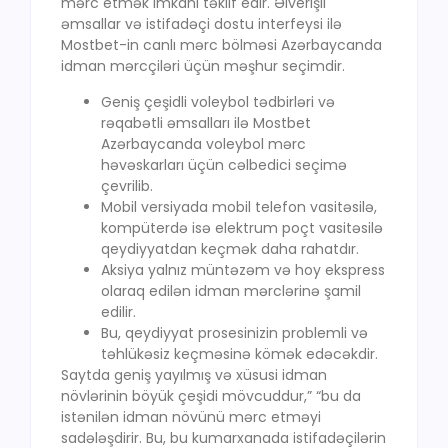
mərc etmək imkanı təklif edir. Əlverişli
əmsallar və istifadəçi dostu interfeysi ilə
Mostbet-in canlı mərc bölməsi Azərbaycanda
idman mərcçiləri üçün məşhur seçimdir.
Geniş çeşidli voleybol tədbirləri və
rəqabətli əmsalları ilə Mostbet
Azərbaycanda voleybol mərc
həvəskarları üçün cəlbedici seçimə
çevrilib.
Mobil versiyada mobil telefon vasitəsilə,
kompüterdə isə elektrum poçt vasitəsilə
qeydiyyatdan keçmək daha rahatdır.
Aksiya yalnız müntəzəm və hoy ekspress
olaraq edilən idman mərclərinə şamil
edilir.
Bu, qeydiyyat prosesinizin problemli və
təhlükəsiz keçməsinə kömək edəcəkdir.
Saytda geniş yayılmış və xüsusi idman
növlərinin böyük çeşidi mövcuddur,” “bu da
istənilən idman növünü mərc etməyi
sadələşdirir. Bu, bu kumarxanada istifadəçilərin