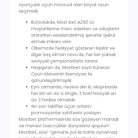
oyunçular üçün mövcud olan böyük oyun
seçimidir.
Bütövlükdə, Most bet AZ90 öz
müştərilərinə mərc edərkən və uduşlarını
artırarkən əsaslandırılmış qərarlar qəbul
etmək imkanı verir.
Ölkəmizdə fəaliyyət göstərən liqalar və
digər beş idman növü ilə, hər biri yüksək
səviyyəli çempionatlarla tanınır.
Həqiqətən də, Mostbet saytı Kürasao
Oyun İdarəsinin lisenziyası ilə
qanuniləşdirilmişdir.
Eyni zamanda, nəzərə alın ki, ekspressdə
hər biri ən azı a single, 3 koeffessiyalı ən
azı 3 hadisə olmalıdır.
Ən son təkliflər üçün onların
promosyonlar səhifəsini yoxlayın.
Mostbet platformasında sizə gözləyən maraqlı
və mənəvi təəccüblər dünyasına qoşulun!
Mostbet, sizə” “genuine pul ilə bahis oynamaq