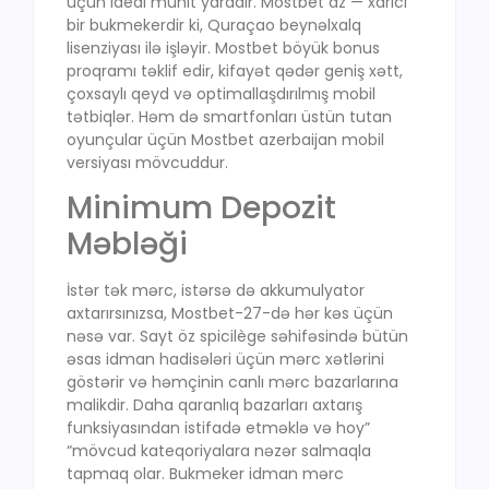
üçün ideal mühit yaradır. Mostbet az — xarici
bir bukmekerdir ki, Quraçao beynəlxalq
lisenziyası ilə işləyir. Mostbet böyük bonus
proqramı təklif edir, kifayət qədər geniş xətt,
çoxsaylı qeyd və optimallaşdırılmış mobil
tətbiqlər. Həm də smartfonları üstün tutan
oyunçular üçün Mostbet azerbaijan mobil
versiyası mövcuddur.
Minimum Depozit
Məbləği
İstər tək mərc, istərsə də akkumulyator
axtarırsınızsa, Mostbet-27-də hər kəs üçün
nəsə var. Sayt öz spicilège səhifəsində bütün
əsas idman hadisələri üçün mərc xətlərini
göstərir və həmçinin canlı mərc bazarlarına
malikdir. Daha qaranlıq bazarları axtarış
funksiyasından istifadə etməklə və hoy”
“mövcud kateqoriyalara nəzər salmaqla
tapmaq olar. Bukmeker idman mərc