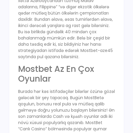
xəttə Azərbaycandan tutmuş Maldiv
adalarına, Filippinə” “və digər ekzotik ölkələrə
qədər mütləq bütün ölkələrin çempionatları
daxildir. Bundan əlavə, əsas turnirlərdən əlavə,
ikinci dərəcəli yarışlara ag rast gələ bilərsiniz.
Bu isə birlikdə gündəlik 40 mindən çox
bahalanmağı mümkün edir. Belə bir çeşid bir
daha təsdiq edir ki, siz bildiyiniz hər hansı
strategiyadan istifadə edərək Mostbet-aze45
saytında pul qazana bilərsiniz.
Mostbet Az En Çox
Oyunlar
Burada hər kəs istifadəçilər bilərlər özünə gözəl
gələcək bir şey tapacaq. Bugün MostBetə
qoşulun, bonusu real pula və mütləq qalib
gəlməyə doğru yolunuzu başlayın bilərsiniz! Ən
son zamanlarda Cash və kраsh oyunlar adlı iki
növü xüsusi populyarlıq qazanıb. MostBet
“Canlı Casino” bölməsində populyar qumar