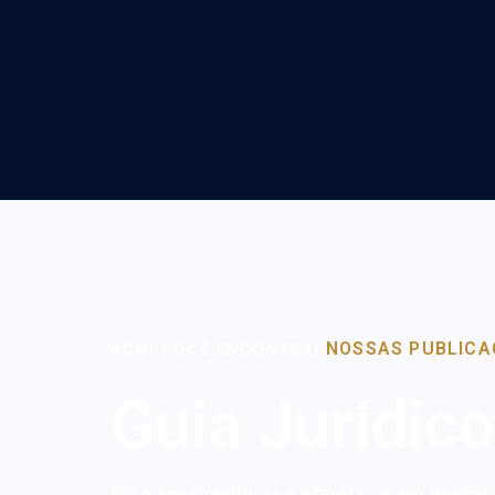
AQUI VOCÊ ENCONTRA!
NOSSAS PUBLICA
Guia Jurídico
Foco em simplificar e oferecer o conhecime