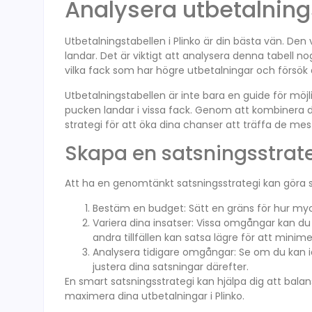
Analysera utbetalning
Utbetalningstabellen i Plinko är din bästa vän. Den
landar. Det är viktigt att analysera denna tabell nog
vilka fack som har högre utbetalningar och försök
Utbetalningstabellen är inte bara en guide för möjli
pucken landar i vissa fack. Genom att kombinera d
strategi för att öka dina chanser att träffa de 
Skapa en satsningsstrat
Att ha en genomtänkt satsningsstrategi kan göra st
Bestäm en budget: Sätt en gräns för hur mycket
Variera dina insatser: Vissa omgångar kan du
andra tillfällen kan satsa lägre för att minime
Analysera tidigare omgångar: Se om du kan i
justera dina satsningar därefter.
En smart satsningsstrategi kan hjälpa dig att balan
maximera dina utbetalningar i Plinko.