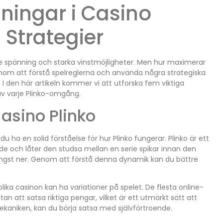
ningar i Casino
 Strategier
de spänning och starka vinstmöjligheter. Men hur maximerar
Genom att förstå spelreglerna och använda några strategiska
 I den här artikeln kommer vi att utforska fem viktiga
 av varje Plinko-omgång.
Casino Plinko
ha en solid förståelse för hur Plinko fungerar. Plinko är ett
de och låter den studsa mellan en serie spikar innan den
 längst ner. Genom att förstå denna dynamik kan du bättre
lika casinon kan ha variationer på spelet. De flesta online-
 att satsa riktiga pengar, vilket är ett utmärkt sätt att
aniken, kan du börja satsa med självförtroende.