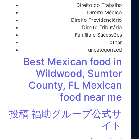
Direito do Trabalho
Direito Médico
Direito Previdenciário
Direito Tributário
Família e Sucessões
other
uncategorized
Best Mexican food in
Wildwood, Sumter
County, FL Mexican
food near me
投稿 福助グループ公式サ
イト