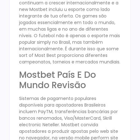
continuam a crescer internacionalmente e a
new Mostbet incluiu u esporte como lado
integrante de tua oferta. Os games são
jogados essencialmente em todo o mundo,
em muchas ligas e no ano de diferentes
níveis. O futebol não é apenas o esporte mais
popular simply no Brasil, mas também
internacionalmente. É durante isso que some
sort of Most Best proporciona diferentes
campeonatos, torneios e mercados mundiais.
Mostbet País E Do
Mundo Revisão
Sistemas de pagamento populares
disponíveis para apostadores Brasileiros
incluem PayTM, transferências bancárias por
bancos renomados, Visa/MasterCard, Skrill
electronic Neteller. Mostbet convida
apostadores a produzir apostas pelo web site
no navegador, na versão mobile perform site