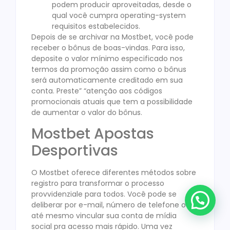
podem producir aproveitadas, desde o
qual você cumpra operating-system
requisitos estabelecidos.
Depois de se archivar na Mostbet, você pode
receber o bônus de boas-vindas. Para isso,
deposite o valor mínimo especificado nos
termos da promoção assim como o bônus
será automaticamente creditado em sua
conta. Preste” “atenção aos códigos
promocionais atuais que tem a possibilidade
de aumentar o valor do bônus.
Mostbet Apostas
Desportivas
O Mostbet oferece diferentes métodos sobre
registro para transformar o processo
provvidenziale para todos. Você pode se
deliberar por e-mail, número de telefone ou
até mesmo vincular sua conta de mídia
social pra acesso mais rápido. Uma vez