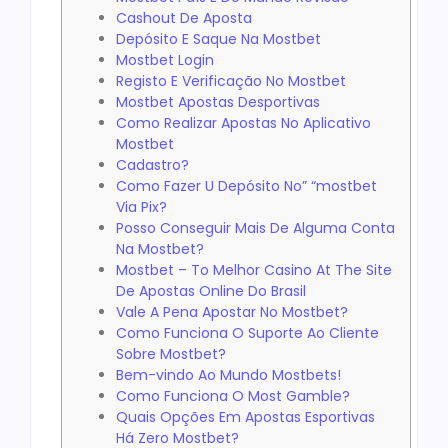
Cashout De Aposta
Depósito E Saque Na Mostbet
Mostbet Login
Registo E Verificação No Mostbet
Mostbet Apostas Desportivas
Como Realizar Apostas No Aplicativo
Mostbet
Cadastro?
Como Fazer U Depósito No” “mostbet
Via Pix?
Posso Conseguir Mais De Alguma Conta
Na Mostbet?
Mostbet – To Melhor Casino At The Site
De Apostas Online Do Brasil
Vale A Pena Apostar No Mostbet?
Como Funciona O Suporte Ao Cliente
Sobre Mostbet?
Bem-vindo Ao Mundo Mostbets!
Como Funciona O Most Gamble?
Quais Opções Em Apostas Esportivas
Há Zero Mostbet?