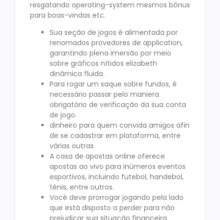
resgatando operating-system mesmos bônus
para boas-vindas etc.
Sua seção de jogos é alimentada por
renomados provedores de application,
garantindo plena imersão por meio
sobre gráficos nítidos elizabeth
dinâmica fluida.
Para rogar um saque sobre fundos, é
necessário passar pelo maniera
obrigatório de verificação da sua conta
de jogo.
dinheiro para quem convida amigos afin
de se cadastrar em plataforma, entre
várias outras
A casa de apostas online oferece
apostas ao vivo para inúmeros eventos
esportivos, incluindo futebol, handebol,
tênis, entre outros.
Você deve prorrogar jogando pela lado
que está disposto a perder para não
prejudicar sua situação financeira.