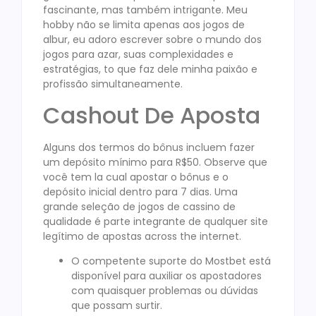
fascinante, mas também intrigante. Meu
hobby não se limita apenas aos jogos de
albur, eu adoro escrever sobre o mundo dos
jogos para azar, suas complexidades e
estratégias, to que faz dele minha paixão e
profissão simultaneamente.
Cashout De Aposta
Alguns dos termos do bônus incluem fazer
um depósito mínimo para R$50. Observe que
você tem la cual apostar o bônus e o
depósito inicial dentro para 7 dias. Uma
grande seleção de jogos de cassino de
qualidade é parte integrante de qualquer site
legítimo de apostas across the internet.
O competente suporte do Mostbet está
disponível para auxiliar os apostadores
com quaisquer problemas ou dúvidas
que possam surtir.