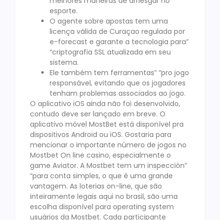
melhores maneiras de arriesgar no
esporte.
O agente sobre apostas tem uma
licença válida de Curaçao regulada por
e-forecast e garante a tecnologia para”
“criptografia SSL atualizada em seu
sistema.
Ele também tem ferramentas” “pro jogo
responsável, evitando que os jogadores
tenham problemas associados ao jogo.
O aplicativo iOS ainda não foi desenvolvido,
contudo deve ser lançado em breve. O
aplicativo móvel MostBet está disponível pra
dispositivos Android ou iOS. Gostaria para
mencionar o importante número de jogos no
Mostbet On line casino, especialmente o
game Aviator. A Mostbet tem um inspección”
“para conta simples, o que é uma grande
vantagem. As loterias on-line, que são
inteiramente legais aqui no brasil, são uma
escolha disponível para operating system
usuários da Mostbet. Cada participante