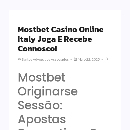
Mostbet Casino Online
Italy Joga E Recebe
Connosco!
Santos Advogados Associados
Maio 22, 2025
Mostbet
Originarse
Sessão:
Apostas