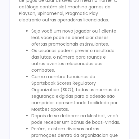
de jogos de azar através do mesmo nome. O
catálogo contém slot machine games da
Playson, Spinomenal, Pragmatic Play
electronic outras operadoras licenciadas.
Seja você um novo jogador ou 1 cliente
leal, você pode se beneficiar dieses
ofertas promocionais estimulantes.
Os usuários podem prever o resultado
das lutas, o número para rounds e
outros eventos relacionados aos
combates.
Como membro funciones da
Sportsbook Scores Regulatory
Organization (SRO), todas as normas de
segurança exigidas para a adesão são
cumpridas apresentando facilidade por
Mostbet apostas.
Depois de se deliberar na Mostbet, você
pode receber um bônus de boas-vindas.
Porém, existem diversas outras
promoções dentro da organizacion que