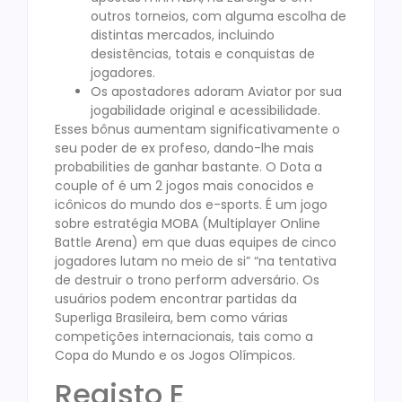
outros torneios, com alguma escolha de
distintas mercados, incluindo
desistências, totais e conquistas de
jogadores.
Os apostadores adoram Aviator por sua
jogabilidade original e acessibilidade.
Esses bônus aumentam significativamente o
seu poder de ex profeso, dando-lhe mais
probabilities de ganhar bastante. O Dota a
couple of é um 2 jogos mais conocidos e
icônicos do mundo dos e-sports. É um jogo
sobre estratégia MOBA (Multiplayer Online
Battle Arena) em que duas equipes de cinco
jogadores lutam no meio de si” “na tentativa
de destruir o trono perform adversário. Os
usuários podem encontrar partidas da
Superliga Brasileira, bem como várias
competições internacionais, tais como a
Copa do Mundo e os Jogos Olímpicos.
Registo E