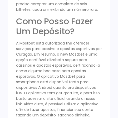
precisa comprar um complete de seis
bilhetes, cada um exibindo um número raro.
Como Posso Fazer
Um Depósito?
A Mostbet está autorizada the oferecer
serviços para cassino e apostas esportivas por
Curaçao. Em resumo, a new Mostbet é uma
opção confiável elizabeth segura para
cassinos e apostas esportivas, certificando-a
como alguma boa casa para apostas
esportivas. O aplicativo Mostbet para
smartphone está disponível tanto para
dispositivos Android quanto pra dispositivos
iOS. O aplicativo tem get gratuito, e para isso
basta acessar o site oficial usando o nosso
link. Além disto, é possível utilizar o aplicativo
afin de fazer apostas, financiar sua conta
fazendo um depósito, sacando dinheiro,