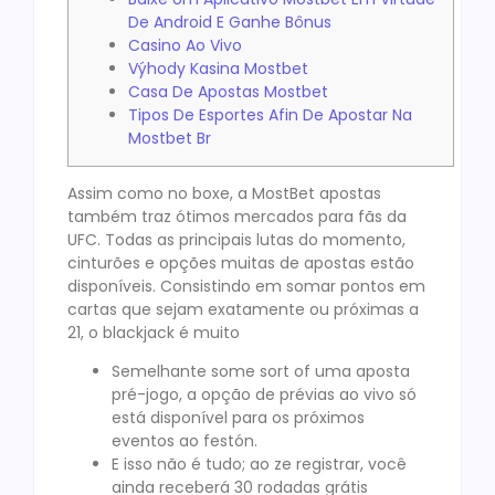
De Android E Ganhe Bônus
Casino Ao Vivo
Výhody Kasina Mostbet
Casa De Apostas Mostbet
Tipos De Esportes Afin De Apostar Na
Mostbet Br
Assim como no boxe, a MostBet apostas
também traz ótimos mercados para fãs da
UFC. Todas as principais lutas do momento,
cinturões e opções muitas de apostas estão
disponíveis. Consistindo em somar pontos em
cartas que sejam exatamente ou próximas a
21, o blackjack é muito
Semelhante some sort of uma aposta
pré-jogo, a opção de prévias ao vivo só
está disponível para os próximos
eventos ao festón.
E isso não é tudo; ao ze registrar, você
ainda receberá 30 rodadas grátis