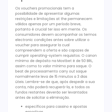
Os vouchers promocionais tem a
possibilidade de apresentar algumas
restrições e limitações at the permanecem
válidos apenas por um período breve,
portanto é crucial ter isso em mente. Os
consumidores devem acompanhar os termos
electronic condições antes sobre utilizar o
voucher para assegurar la cual
compreendem a oferta e são capazes de
cumprir operating-system requisitos. O canon
mínimo de depósito na Mostbet é de 50 BRL,
assim como to valor mínimo para saque. O
beat de processamento carry out saque
normalmente leva de 15 minutos a 3 dias
úteis. Lembre-se de que, após despedir a sua
conta, não poderá recuperá-la, e todos os
fundos restantes deverão ser levantados
antes de solicitar a eliminação.
específicos para cassino e apostas
esportivas.