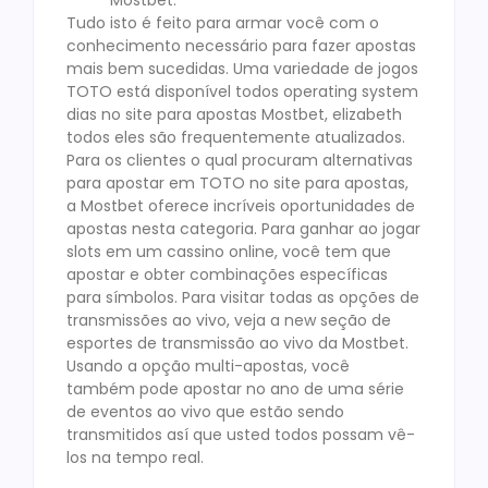
Mostbet.
Tudo isto é feito para armar você com o
conhecimento necessário para fazer apostas
mais bem sucedidas. Uma variedade de jogos
TOTO está disponível todos operating system
dias no site para apostas Mostbet, elizabeth
todos eles são frequentemente atualizados.
Para os clientes o qual procuram alternativas
para apostar em TOTO no site para apostas,
a Mostbet oferece incríveis oportunidades de
apostas nesta categoria. Para ganhar ao jogar
slots em um cassino online, você tem que
apostar e obter combinações específicas
para símbolos. Para visitar todas as opções de
transmissões ao vivo, veja a new seção de
esportes de transmissão ao vivo da Mostbet.
Usando a opção multi-apostas, você
também pode apostar no ano de uma série
de eventos ao vivo que estão sendo
transmitidos así que usted todos possam vê-
los na tempo real.