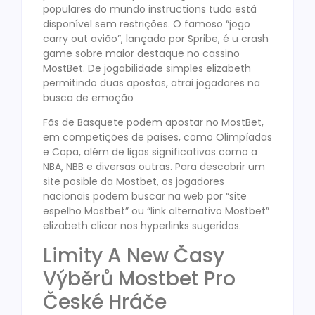
populares do mundo instructions tudo está
disponível sem restrições. O famoso “jogo
carry out avião”, lançado por Spribe, é u crash
game sobre maior destaque no cassino
MostBet. De jogabilidade simples elizabeth
permitindo duas apostas, atrai jogadores na
busca de emoção
Fãs de Basquete podem apostar no MostBet,
em competições de países, como Olimpíadas
e Copa, além de ligas significativas como a
NBA, NBB e diversas outras. Para descobrir um
site posible da Mostbet, os jogadores
nacionais podem buscar na web por “site
espelho Mostbet” ou “link alternativo Mostbet”
elizabeth clicar nos hyperlinks sugeridos.
Limity A New Časy
Výběrů Mostbet Pro
České Hráče