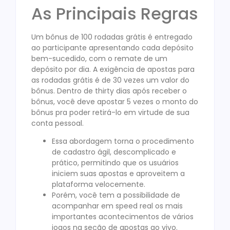
As Principais Regras
Um bônus de 100 rodadas grátis é entregado
ao participante apresentando cada depósito
bem-sucedido, com o remate de um
depósito por dia. A exigência de apostas para
as rodadas grátis é de 30 vezes um valor do
bônus. Dentro de thirty dias após receber o
bônus, você deve apostar 5 vezes o monto do
bônus pra poder retirá-lo em virtude de sua
conta pessoal.
Essa abordagem torna o procedimento
de cadastro ágil, descomplicado e
prático, permitindo que os usuários
iniciem suas apostas e aproveitem a
plataforma velocemente.
Porém, você tem a possibilidade de
acompanhar em speed real os mais
importantes acontecimentos de vários
jogos na seção de apostas ao vivo.