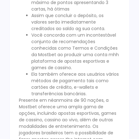
máximo de pontos apresentando 3
cartas, há ótimas
Assim que concluir o depósito, os
valores serão imediatamente
creditados ao saldo ag sua conta.
Você concorda com um incontestável
conjunto de recomendações
conhecidas como Termos e Condições
da Mostbet ao produzir uma conta mhh
plataforma de apostas esportivas e
games de cassino.
Ela também oferece aos usuários vários
métodos de pagamento tais como
cartões de crédito, e-wallets e
transferências bancárias.
Presente em néanmoins de 90 nações, a
Mostbet oferece uma ampla gama de
opções, incluindo apostas esportivas, games
de cassino, cassino ao vivo, além de outras
modalidades de entretenimento. Os
jogadores brasileiros tem a possibilidade de