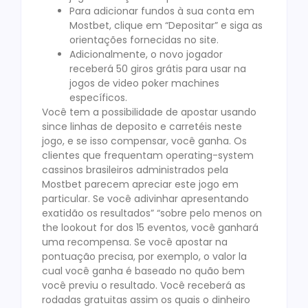
Para adicionar fundos à sua conta em
Mostbet, clique em “Depositar” e siga as
orientações fornecidas no site.
Adicionalmente, o novo jogador
receberá 50 giros grátis para usar na
jogos de video poker machines
específicos.
Você tem a possibilidade de apostar usando
since linhas de deposito e carretéis neste
jogo, e se isso compensar, você ganha. Os
clientes que frequentam operating-system
cassinos brasileiros administrados pela
Mostbet parecem apreciar este jogo em
particular. Se você adivinhar apresentando
exatidão os resultados” “sobre pelo menos on
the lookout for dos 15 eventos, você ganhará
uma recompensa. Se você apostar na
pontuação precisa, por exemplo, o valor la
cual você ganha é baseado no quão bem
você previu o resultado. Você receberá as
rodadas gratuitas assim os quais o dinheiro