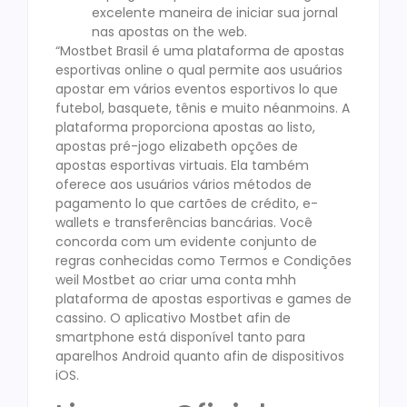
excelente maneira de iniciar sua jornal
nas apostas on the web.
“Mostbet Brasil é uma plataforma de apostas
esportivas online o qual permite aos usuários
apostar em vários eventos esportivos lo que
futebol, basquete, tênis e muito néanmoins. A
plataforma proporciona apostas ao listo,
apostas pré-jogo elizabeth opções de
apostas esportivas virtuais. Ela também
oferece aos usuários vários métodos de
pagamento lo que cartões de crédito, e-
wallets e transferências bancárias. Você
concorda com um evidente conjunto de
regras conhecidas como Termos e Condições
weil Mostbet ao criar uma conta mhh
plataforma de apostas esportivas e games de
cassino. O aplicativo Mostbet afin de
smartphone está disponível tanto para
aparelhos Android quanto afin de dispositivos
iOS.