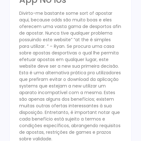
Divirto-me bastante some sort of apostar
aqui, because odds são muito boas e eles
oferecem uma vasta gama de desportos afin
de apostar. Nunca tive qualquer problema
possuindo este website” “at the é simples
para utilizar. ” – Ryan. Se procura uma casa
sobre apostas desportivas o qual lhe permita
efetuar apostas em qualquer lugar, este
website deve ser a new sua primeira decisão.
Esta é uma alternativa prática pra utilizadores
que prefiram evitar o download da aplicação
systems que estejam a new utilizar um
aparato incompatível com a mesma. Estes
são apenas alguns dos benefícios; existem
muitas outras ofertas interessantes à sua
disposição. Entretanto, é important notar que
cada benefício está sujeito a termos e
condições específicos, abrangendo requisitos
de apostas, restrições de games e prazos
sobre validade.