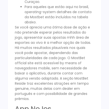
Curaçao.
Para aqueles que estão aqui no brasil,
operating-system detalhes de contato
da Mostbet estão incluídos na tabela
abaixo.
Se você aprecia uma ótima dose de ação e
não pretende esperar pelos resultados do
jogo, apresentar suas apostas mhh área de
esportes ao vivo é a melhor opção de todas.
Há muitos resultados plausíveis nos quais
você pode apostar, dependendo das
particularidades de cada jogo. O MostBet
official site está acessível by means of
navegadores mobile, sem necessidade de
baixar o aplicativo, durante contar com
alguma versão adaptada. A seção MostBet
Reside traz excelentes atrações em tempo
genuine, muitas delas com dealer em
português e com possibilidade de grandes
prêmios.
App No Ios