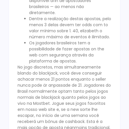
disponível afin de apostadores
brasileiros — ao menos não
diretamente.
Dentre a realização destas apostas, pelo
menos 3 delas devem ter odds com to
valor mínimo sobre 1. 40, elizabeth o
número máximo de eventos é ilimitado.
Os jogadores brasileiros tem a
possibilidade de fazer apostas on the
web com segurança através da
plataforma de apostas.
No jogo discretos, mas simultaneamente
blando do blackjack, você deve conseguir
achacar menos 21 pontos enquanto o seller
nunca pode är anpassade de 21. Jogadores do
Brasil normalmente optam tanto pelos jogos
normais de blackjack quanto pelos jogos ao
vivo na Mostbet. Jogue seus jogos favoritos
em nosso web site e, se a new sorte lhe
escapar, no início de uma semana você
receberá um bônus de cashback. Esta é a
mais opção de aposta néanmoins tradicional,