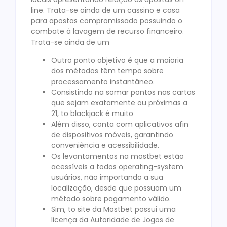
line. Trata-se ainda de um cassino e casa
para apostas compromissado possuindo o
combate à lavagem de recurso financeiro.
Trata-se ainda de um
Outro ponto objetivo é que a maioria
dos métodos têm tempo sobre
processamento instantâneo.
Consistindo na somar pontos nas cartas
que sejam exatamente ou próximas a
21, to blackjack é muito
Além disso, conta com aplicativos afin
de dispositivos móveis, garantindo
conveniência e acessibilidade.
Os levantamentos na mostbet estão
acessíveis a todos operating-system
usuários, não importando a sua
localização, desde que possuam um
método sobre pagamento válido.
Sim, to site da Mostbet possui uma
licença da Autoridade de Jogos de