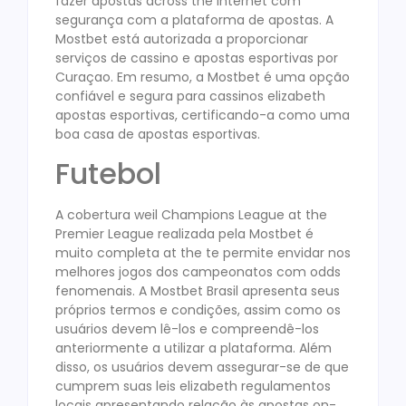
fazer apostas across the internet com
segurança com a plataforma de apostas. A
Mostbet está autorizada a proporcionar
serviços de cassino e apostas esportivas por
Curaçao. Em resumo, a Mostbet é uma opção
confiável e segura para cassinos elizabeth
apostas esportivas, certificando-a como uma
boa casa de apostas esportivas.
Futebol
A cobertura weil Champions League at the
Premier League realizada pela Mostbet é
muito completa at the te permite envidar nos
melhores jogos dos campeonatos com odds
fenomenais. A Mostbet Brasil apresenta seus
próprios termos e condições, assim como os
usuários devem lê-los e compreendê-los
anteriormente a utilizar a plataforma. Além
disso, os usuários devem assegurar-se de que
cumprem suas leis elizabeth regulamentos
locais apresentando relação às apostas on-