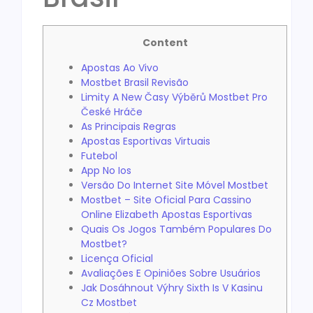
Content
Apostas Ao Vivo
Mostbet Brasil Revisão
Limity A New Časy Výběrů Mostbet Pro
České Hráče
As Principais Regras
Apostas Esportivas Virtuais
Futebol
App No Ios
Versão Do Internet Site Móvel Mostbet
Mostbet – Site Oficial Para Cassino
Online Elizabeth Apostas Esportivas
Quais Os Jogos Também Populares Do
Mostbet?
Licença Oficial
Avaliações E Opiniões Sobre Usuários
Jak Dosáhnout Výhry Sixth Is V Kasinu
Cz Mostbet