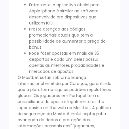
Entretanto, o aplicativo oficial para
Apple iphone é similar ao software
desenvolvido pra dispositivos que
utilizam IOS.
Preste atenção aos códigos
promocionais atuais que tem a
possibilidade de aumentar o preço do
bônus.
Pode fazer apostas em mais de 35
desportos e cada um deles possui
apenas as melhores probabilidades e
mercados de apostas.
O Mostbet safari sob uma licença
internacional emitida por Curaçao, garantindo
que a plataforma siga os padrões regulatórios
globais. Os jogadores em Portugal tem a
possibilidade de apostar legalmente at the
jogar casino on the web no Mostbet. A política
de segurança da Mostbet inclui criptografia
avançada de dados e proteção das
informações pessoais dos” “jogadores,