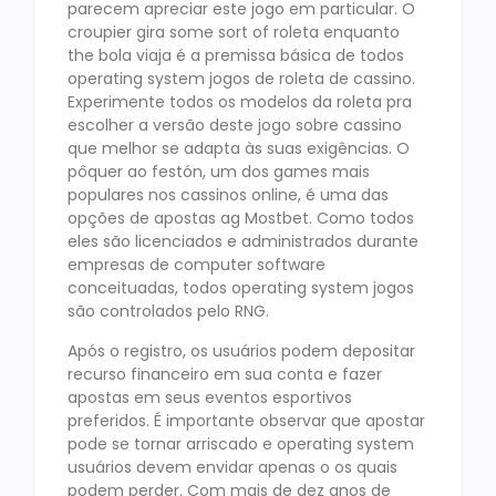
parecem apreciar este jogo em particular. O
croupier gira some sort of roleta enquanto
the bola viaja é a premissa básica de todos
operating system jogos de roleta de cassino.
Experimente todos os modelos da roleta pra
escolher a versão deste jogo sobre cassino
que melhor se adapta às suas exigências. O
pôquer ao festón, um dos games mais
populares nos cassinos online, é uma das
opções de apostas ag Mostbet. Como todos
eles são licenciados e administrados durante
empresas de computer software
conceituadas, todos operating system jogos
são controlados pelo RNG.
Após o registro, os usuários podem depositar
recurso financeiro em sua conta e fazer
apostas em seus eventos esportivos
preferidos. É importante observar que apostar
pode se tornar arriscado e operating system
usuários devem envidar apenas o os quais
podem perder. Com mais de dez anos de