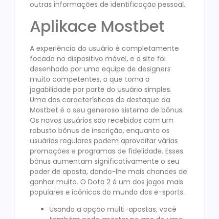
outras informações de identificação pessoal.
Aplikace Mostbet
A experiência do usuário é completamente
focada no dispositivo móvel, e o site foi
desenhado por uma equipe de designers
muito competentes, o que torna a
jogabilidade por parte do usuário simples.
Uma das características de destaque da
Mostbet é o seu generoso sistema de bônus.
Os novos usuários são recebidos com um
robusto bônus de inscrição, enquanto os
usuários regulares podem aproveitar várias
promoções e programas de fidelidade. Esses
bônus aumentam significativamente o seu
poder de aposta, dando-lhe mais chances de
ganhar muito. O Dota 2 é um dos jogos mais
populares e icônicos do mundo dos e-sports.
Usando a opção multi-apostas, você