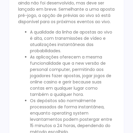
ainda não foi desenvolvido, mas deve ser
lançado em breve. Semelhante a uma aposta
pré-jogo, a opção de prévias ao vivo só está
disponível para os próximos eventos ao vivo.
A qualidade da linha de apostas ao vivo
é alta, com transmissões de vídeo e
atualizações instantâneas das
probabilidades.
As aplicações oferecem a mesma
funcionalidade que a new versão de
personal computer, permitindo aos
jogadores fazer apostas, jogar jogos de
online casino e gerir because suas
contas em qualquer lugar como
também a qualquer hora.
Os depósitos são normalmente
processados de forma instantânea,
enquanto operating system
levantamentos podem postergar entre
15 minutos a 24 horas, dependendo do
método escolhido.