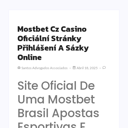
Mostbet Cz Casino
Oficiální Stránky
Přihlášení A Sázky
Online
Santos Advogados Associados
Abril 18, 2025
Site Oficial De
Uma Mostbet
Brasil Apostas
Esportivas E