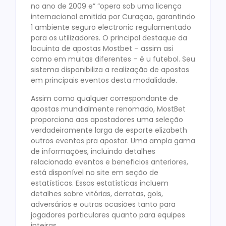
no ano de 2009 e” “opera sob uma licença
internacional emitida por Curaçao, garantindo
1 ambiente seguro electronic regulamentado
para os utilizadores. O principal destaque da
locuinta de apostas Mostbet – assim asi
como em muitas diferentes – é u futebol. Seu
sistema disponibiliza a realização de apostas
em principais eventos desta modalidade.
Assim como qualquer correspondante de
apostas mundialmente renomado, MostBet
proporciona aos apostadores uma seleção
verdadeiramente larga de esporte elizabeth
outros eventos pra apostar. Uma ampla gama
de informações, incluindo detalhes
relacionada eventos e beneficios anteriores,
está disponível no site em seção de
estatísticas. Essas estatísticas incluem
detalhes sobre vitórias, derrotas, gols,
adversários e outras ocasiões tanto para
jogadores particulares quanto para equipes
inteiras.