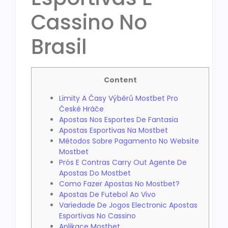
Cassino No
Brasil
Content
Limity A Časy Výběrů Mostbet Pro
České Hráče
Apostas Nos Esportes De Fantasia
Apostas Esportivas Na Mostbet
Métodos Sobre Pagamento No Website
Mostbet
Prós E Contras Carry Out Agente De
Apostas Do Mostbet
Como Fazer Apostas No Mostbet?
Apostas De Futebol Ao Vivo
Variedade De Jogos Electronic Apostas
Esportivas No Cassino
Aplikace Mostbet