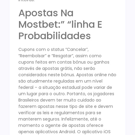
Apostas Na
Mostbet:” “linha E
Probabilidades
Cupons com o status “Cancelar”,
“Reembolsar” e “Resgatar”, assim como
cupons feitos em contas bônus ou ganhos
através de apostas grátis, não serão
considerados neste bônus. Apostas online não
são atualmente reguladas em um nível
federal – a situação estadual pode variar de
um lugar para o outro. Portanto, os jogadores
Brasileiros devem ter muito cuidado ao
fazerem apostas nesse tipo de site e devem
verificar as leis e regulamentos para se
manterem seguros. Infelizmente, até o
momento o agente de apostas oferece
apenas aplicativos Android. O aplicativo iOS