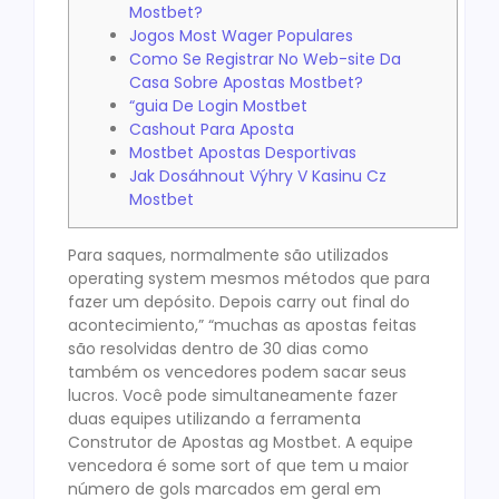
Mostbet?
Jogos Most Wager Populares
Como Se Registrar No Web-site Da
Casa Sobre Apostas Mostbet?
“guia De Login Mostbet
Cashout Para Aposta
Mostbet Apostas Desportivas
Jak Dosáhnout Výhry V Kasinu Cz
Mostbet
Para saques, normalmente são utilizados
operating system mesmos métodos que para
fazer um depósito. Depois carry out final do
acontecimiento,” “muchas as apostas feitas
são resolvidas dentro de 30 dias como
também os vencedores podem sacar seus
lucros. Você pode simultaneamente fazer
duas equipes utilizando a ferramenta
Construtor de Apostas ag Mostbet. A equipe
vencedora é some sort of que tem u maior
número de gols marcados em geral em