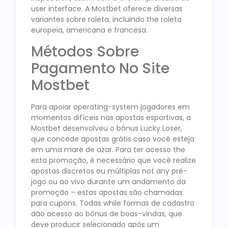
user interface. A Mostbet oferece diversas
variantes sobre roleta, incluindo the roleta
europeia, americana e francesa.
Métodos Sobre
Pagamento No Site
Mostbet
Para apoiar operating-system jogadores em
momentos difíceis nas apostas esportivas, a
Mostbet desenvolveu o bônus Lucky Loser,
que concede apostas grátis caso você esteja
em uma maré de azar. Para ter acesso the
esta promoção, é necessário que você realize
apostas discretos ou múltiplas not any pré-
jogo ou ao vivo durante um andamento da
promoção – estas apostas são chamadas
para cupons. Todas while formas de cadastro
dão acesso ao bônus de boas-vindas, que
deve producir selecionado após um