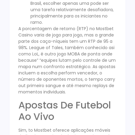
Brasil, escolher apenas uma pode ser
uma tarefa relativamente desafiadora,
principalmente para os iniciantes no
ramo.
A porcentagem de retorno (RTP) no Mostbet
Casino varia de jogo para jogo, mas a grande
parte dos caça-níqueis tem um RTP de 95 a
98%. League of Tales, também conhecido asi
como LoL, é outro jogo MOBA de ponta onde
because” “equipes lutam pelo controle de um
mapa num confronto estratégico. As apostas
incluem a escolha perform vencedor, o
número de oponentes mortos, o tempo carry
out primeiro sangue e até mesmo replays de
momentos individuais.
Apostas De Futebol
Ao Vivo
Sim, to Mostbet oferece aplicações móveis