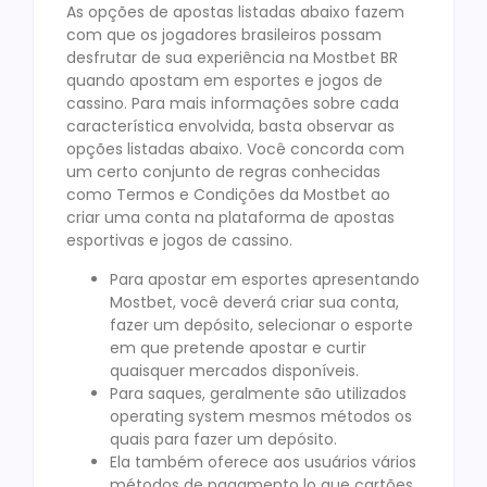
As opções de apostas listadas abaixo fazem
com que os jogadores brasileiros possam
desfrutar de sua experiência na Mostbet BR
quando apostam em esportes e jogos de
cassino. Para mais informações sobre cada
característica envolvida, basta observar as
opções listadas abaixo. Você concorda com
um certo conjunto de regras conhecidas
como Termos e Condições da Mostbet ao
criar uma conta na plataforma de apostas
esportivas e jogos de cassino.
Para apostar em esportes apresentando
Mostbet, você deverá criar sua conta,
fazer um depósito, selecionar o esporte
em que pretende apostar e curtir
quaisquer mercados disponíveis.
Para saques, geralmente são utilizados
operating system mesmos métodos os
quais para fazer um depósito.
Ela também oferece aos usuários vários
métodos de pagamento lo que cartões