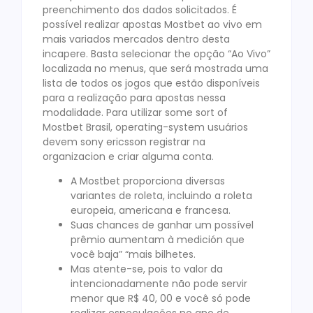
preenchimento dos dados solicitados. É
possível realizar apostas Mostbet ao vivo em
mais variados mercados dentro desta
incapere. Basta selecionar the opção “Ao Vivo”
localizada no menus, que será mostrada uma
lista de todos os jogos que estão disponíveis
para a realização para apostas nessa
modalidade. Para utilizar some sort of
Mostbet Brasil, operating-system usuários
devem sony ericsson registrar na
organizacion e criar alguma conta.
A Mostbet proporciona diversas
variantes de roleta, incluindo a roleta
europeia, americana e francesa.
Suas chances de ganhar um possível
prêmio aumentam à medición que
você baja” “mais bilhetes.
Mas atente-se, pois to valor da
intencionadamente não pode servir
menor que R$ 40, 00 e você só pode