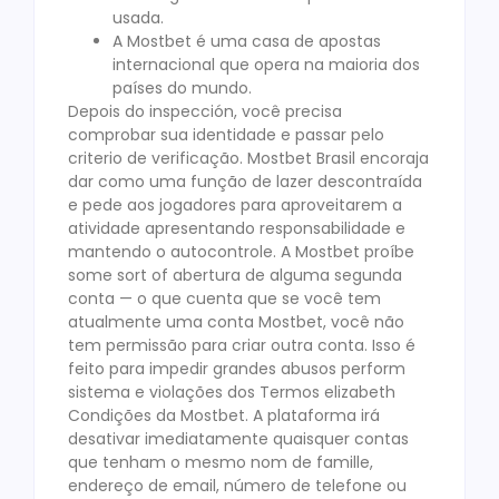
usada.
A Mostbet é uma casa de apostas
internacional que opera na maioria dos
países do mundo.
Depois do inspección, você precisa
comprobar sua identidade e passar pelo
criterio de verificação. Mostbet Brasil encoraja
dar como uma função de lazer descontraída
e pede aos jogadores para aproveitarem a
atividade apresentando responsabilidade e
mantendo o autocontrole. A Mostbet proíbe
some sort of abertura de alguma segunda
conta — o que cuenta que se você tem
atualmente uma conta Mostbet, você não
tem permissão para criar outra conta. Isso é
feito para impedir grandes abusos perform
sistema e violações dos Termos elizabeth
Condições da Mostbet. A plataforma irá
desativar imediatamente quaisquer contas
que tenham o mesmo nom de famille,
endereço de email, número de telefone ou