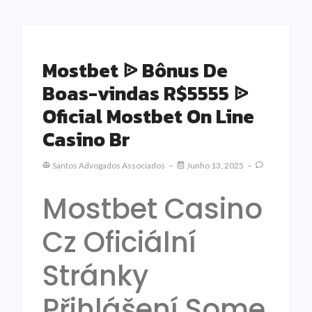
Mostbet ᐉ Bônus De
Boas-vindas R$5555 ᐉ
Oficial Mostbet On Line
Casino Br
Santos Advogados Associados
Junho 13, 2025
Mostbet Casino
Cz Oficiální
Stránky
Přihlášení Some