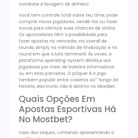
combate à lavagem de dinheiro.
Você tem controle total sobre teu time, pode
comprar novos jogadores, vendê-los ou fazer
trocas para otimizar suas chances de vitória.
Os apostadores têm a possibilidade para
fazer apostas no vencedor, no overall de
rounds, simply no método de finalização e no
round em que a luta terminará. Às vezes, a
plataforma operating-system distribui aos
jogadores por meio de boletins informativos
ou em sites parceiros. O pôquer é o jogo
também popular entre cassinos ao” “longo da
história, electronic não é distinto no MostBet.
Quais Opções Em
Apostas Esportivas Há
No Mostbet?
caso dos saques, contando apresentando a