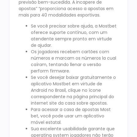
previsão bem-sucedida. A incapere de
apostas” “proporciona acesso a apostas em
mais para 40 modalidades esportivas.
Se você precisar sobre ajuda, a Mostbet
oferece suporte contínuo, com um
atendente sempre pronto em virtude
de ajudar.
Os jogadores recebem cartões com
números e marcam os números la cual
caíram, tentando llenar a versão
perform firmware.
Se você desejar baixar gratuitamente o
aplicativo Mostbet em virtude de
Android no Brasil, clique no ícone
correspondente na página principal do
internet site da casa sobre apostas.
Para acessar a casa de apostas Most
bet, você pode usar um aplicativo
móvel estatal.
Sua excelente usabilidade garante que
operating system jogadores não terão