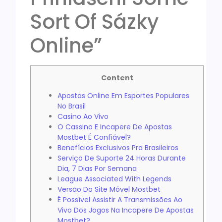
Sort Of Sázky
Online”
Content
Apostas Online Em Esportes Populares
No Brasil
Casino Ao Vivo
O Cassino E Incapere De Apostas
Mostbet É Confiável?
Benefícios Exclusivos Pra Brasileiros
Serviço De Suporte 24 Horas Durante
Dia, 7 Dias Por Semana
League Associated With Legends
Versão Do Site Móvel Mostbet
É Possível Assistir A Transmissões Ao
Vivo Dos Jogos Na Incapere De Apostas
Mostbet?