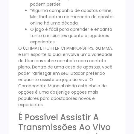
podem perder.
“Alguma companhia de apostas online,
Mostbet entrou no mercado de apostas
online há uma década.
O jogo é fácil para aprender e encanta
tanto a iniciantes quanto a jogadores
experientes.
O ULTIMATE FIGHTER CHAMPIONSHIPS, ou MMA,
é um esporte la cual envolve uma variedade
de técnicas sobre combate com contato
pleno. Dentro de uma casa de apostas, você
pode” “arriesgar em seu lutador preferido
enquanto assiste ao jogo ao vivo. O
Campeonato Mundial ainda está cheio de
opções é uma dasjenige opções mais
populares para apostadores novos e
experientes.
É Possível Assistir A
Transmissões Ao Vivo