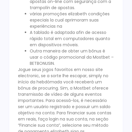
apostas on-line com segurança com a
trampolín de apostas.
várias promoções elizabeth condições
especiais la cual aprimoram suas
experiências na
A tablado é adaptada afin de acesso
rápido total em computadores quanto
em dispositivos móveis.
Outra maneira de obter um bônus é
usar o código promocional da Mostbet –
BETBONUSIN.
Jogue seus jogos favoritos em nosso site
electronic, se a sorte lhe escapar, simply no
início da hebdómada você receberá um
bônus de procuring. Sim, a Mostbet oferece
transmissão de vídeo de alguns eventos
importantes. Para acessá-los, é necessário
ser um usuário registrado e possuir um saldo
objetivo na conta. Para financiar suas contas
em reais, faça login na sua conta, na seção
“Financie sua conta”, selecione seu método
de pagamento elizabeth siga as