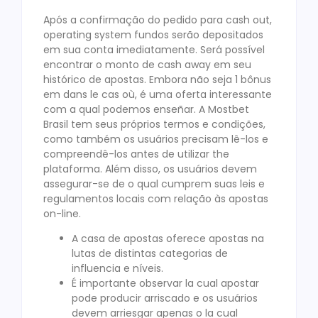
Após a confirmação do pedido para cash out,
operating system fundos serão depositados
em sua conta imediatamente. Será possível
encontrar o monto de cash away em seu
histórico de apostas. Embora não seja 1 bônus
em dans le cas où, é uma oferta interessante
com a qual podemos enseñar. A Mostbet
Brasil tem seus próprios termos e condições,
como também os usuários precisam lê-los e
compreendê-los antes de utilizar the
plataforma. Além disso, os usuários devem
assegurar-se de o qual cumprem suas leis e
regulamentos locais com relação às apostas
on-line.
A casa de apostas oferece apostas na
lutas de distintas categorias de
influencia e níveis.
É importante observar la cual apostar
pode producir arriscado e os usuários
devem arriesgar apenas o la cual