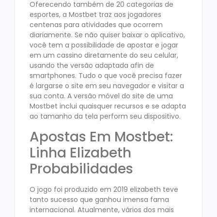
Oferecendo também de 20 categorias de
esportes, a Mostbet traz aos jogadores
centenas para atividades que ocorrem
diariamente. Se não quiser baixar o aplicativo,
você tem a possibilidade de apostar e jogar
em um cassino diretamente do seu celular,
usando the versão adaptada afin de
smartphones. Tudo o que você precisa fazer
é largarse o site em seu navegador e visitar a
sua conta. A versão móvel do site de uma
Mostbet inclui quaisquer recursos e se adapta
ao tamanho da tela perform seu dispositivo.
Apostas Em Mostbet:
Linha Elizabeth
Probabilidades
O jogo foi produzido em 2019 elizabeth teve
tanto sucesso que ganhou imensa fama
internacional. Atualmente, vários dos mais