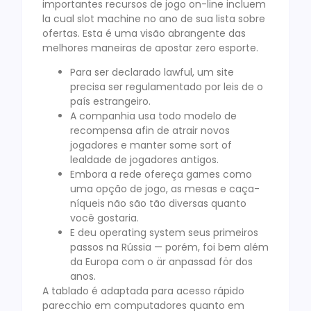
importantes recursos de jogo on-line incluem
la cual slot machine no ano de sua lista sobre
ofertas. Esta é uma visão abrangente das
melhores maneiras de apostar zero esporte.
Para ser declarado lawful, um site
precisa ser regulamentado por leis de o
país estrangeiro.
A companhia usa todo modelo de
recompensa afin de atrair novos
jogadores e manter some sort of
lealdade de jogadores antigos.
Embora a rede ofereça games como
uma opção de jogo, as mesas e caça-
níqueis não são tão diversas quanto
você gostaria.
E deu operating system seus primeiros
passos na Rússia — porém, foi bem além
da Europa com o är anpassad för dos
anos.
A tablado é adaptada para acesso rápido
parecchio em computadores quanto em