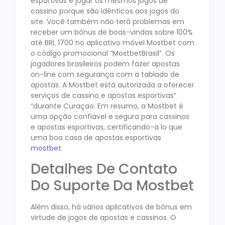
esportivas e jogar os mesmos jogos de
cassino porque são idênticos aos jogos do
site. Você também não terá problemas em
receber um bônus de boas-vindas sobre 100%
até BRL 1700 no aplicativo móvel Mostbet com
o código promocional “MostbetBrasil”. Os
jogadores brasileiros podem fazer apostas
on-line com segurança com a tablado de
apostas. A Mostbet está autorizada a oferecer
serviços de cassino e apostas esportivas”
“durante Curaçao. Em resumo, a Mostbet é
uma opção confiável e segura para cassinos
e apostas esportivas, certificando-a lo que
uma boa casa de apostas esportivas
mostbet
.
Detalhes De Contato
Do Suporte Da Mostbet
Além disso, há vários aplicativos de bônus em
virtude de jogos de apostas e cassinos. O