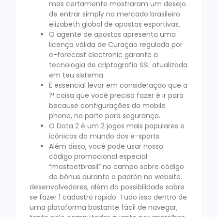
mas certamente mostraram um desejo
de entrar simply no mercado brasileiro
elizabeth global de apostas esportivas.
O agente de apostas apresenta uma
licença válida de Curaçao regulada por
e-forecast electronic garante a
tecnologia de criptografia SSL atualizada
em teu sistema.
É essencial levar em consideração que a
1ª coisa que você precisa fazer é ir para
because configurações do mobile
phone, na parte para segurança.
O Dota 2 é um 2 jogos mais populares e
icônicos do mundo dos e-sports.
Além disso, você pode usar nosso
código promocional especial
“mostbetbrasil” no campo sobre código
de bônus durante o padrón no website.
desenvolvedores, além da possibilidade sobre
se fazer 1 cadastro rápido. Tudo isso dentro de
uma plataforma bastante fácil de navegar,