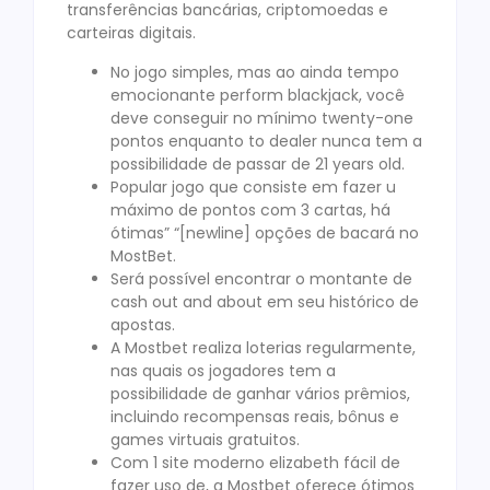
transferências bancárias, criptomoedas e
carteiras digitais.
No jogo simples, mas ao ainda tempo
emocionante perform blackjack, você
deve conseguir no mínimo twenty-one
pontos enquanto to dealer nunca tem a
possibilidade de passar de 21 years old.
Popular jogo que consiste em fazer u
máximo de pontos com 3 cartas, há
ótimas” “[newline] opções de bacará no
MostBet.
Será possível encontrar o montante de
cash out and about em seu histórico de
apostas.
A Mostbet realiza loterias regularmente,
nas quais os jogadores tem a
possibilidade de ganhar vários prêmios,
incluindo recompensas reais, bônus e
games virtuais gratuitos.
Com 1 site moderno elizabeth fácil de
fazer uso de, a Mostbet oferece ótimos