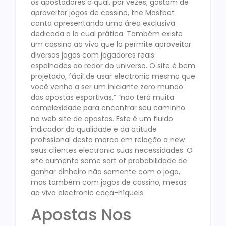
os apostadores o qual, por vezes, gostam de
aproveitar jogos de cassino, the Mostbet
conta apresentando uma área exclusiva
dedicada a la cual prática. Também existe
um cassino ao vivo que lo permite aproveitar
diversos jogos com jogadores reais
espalhados ao redor do universo. O site é bem
projetado, fácil de usar electronic mesmo que
você venha a ser um iniciante zero mundo
das apostas esportivas,” “não terá muita
complexidade para encontrar seu caminho
no web site de apostas. Este é um fluido
indicador da qualidade e da atitude
profissional desta marca em relação a new
seus clientes electronic suas necessidades. O
site aumenta some sort of probabilidade de
ganhar dinheiro não somente com o jogo,
mas também com jogos de cassino, mesas
ao vivo electronic caça-níqueis.
Apostas Nos