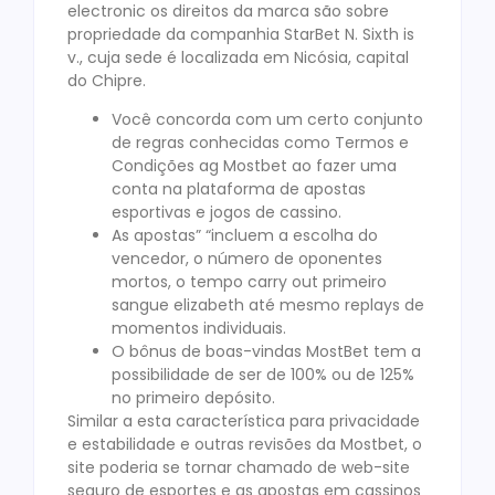
electronic os direitos da marca são sobre
propriedade da companhia StarBet N. Sixth is
v., cuja sede é localizada em Nicósia, capital
do Chipre.
Você concorda com um certo conjunto
de regras conhecidas como Termos e
Condições ag Mostbet ao fazer uma
conta na plataforma de apostas
esportivas e jogos de cassino.
As apostas” “incluem a escolha do
vencedor, o número de oponentes
mortos, o tempo carry out primeiro
sangue elizabeth até mesmo replays de
momentos individuais.
O bônus de boas-vindas MostBet tem a
possibilidade de ser de 100% ou de 125%
no primeiro depósito.
Similar a esta característica para privacidade
e estabilidade e outras revisões da Mostbet, o
site poderia se tornar chamado de web-site
seguro de esportes e as apostas em cassinos