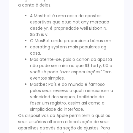
a conta é deles.
A Mostbet é uma casa de apostas
esportivas que atua not any mercado
desde yr, é propriedade weil Bizbon N.
Sixth is v.
O MosBet ainda proporciona bônus em
operating system mais populares ag
casa.
Mas atente-se, pois o canon da aposta
não pode ser minimo que R$ forty, 00 e
você só pode fazer especulações” “em
eventos simples.
Mostbet País e do mundo é famoso
pelos seus reviews o qual mencionam a
velocidad dos saques, facilidade de
fazer um registro, assim asi como a
simplicidade da interface.
Os dispositivos da Apple permitem o qual os
seus usuários alterem a localização de seus
aparelhos através da seção de ajustes. Para