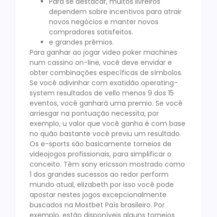
Para se destacar, muitos livreiros
dependem sobre incentivos para atrair
novos negócios e manter novos
compradores satisfeitos.
e grandes prêmios.
Para ganhar ao jogar video poker machines
num cassino on-line, você deve envidar e
obter combinações específicas de símbolos.
Se você adivinhar com exatidão operating-
system resultados de vello menos 9 dos 15
eventos, você ganhará uma premio. Se você
arriesgar na pontuação necessita, por
exemplo, u valor que você ganha é com base
no quão bastante você previu um resultado.
Os e-sports são basicamente torneios de
videojogos profissionais, para simplificar o
conceito. Têm sony ericsson mostrado como
1 dos grandes sucessos ao redor perform
mundo atual, elizabeth por isso você pode
apostar nestes jogos excepcionalmente
buscados na Mostbet País brasileiro. Por
exemplo, estão disponíveis alguns torneios