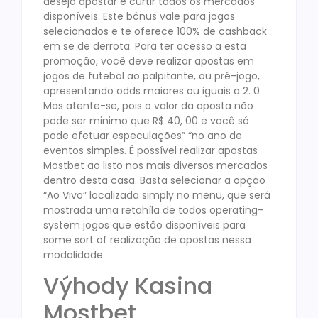
deseja apostar e curtir todos os mercados
disponíveis. Este bônus vale para jogos
selecionados e te oferece 100% de cashback
em se de derrota. Para ter acesso a esta
promoção, você deve realizar apostas em
jogos de futebol ao palpitante, ou pré-jogo,
apresentando odds maiores ou iguais a 2. 0.
Mas atente-se, pois o valor da aposta não
pode ser minimo que R$ 40, 00 e você só
pode efetuar especulações” “no ano de
eventos simples. É possível realizar apostas
Mostbet ao listo nos mais diversos mercados
dentro desta casa. Basta selecionar a opção
“Ao Vivo” localizada simply no menu, que será
mostrada uma retahíla de todos operating-
system jogos que estão disponíveis para
some sort of realização de apostas nessa
modalidade.
Výhody Kasina
Mostbet