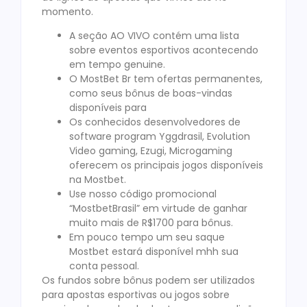
momento.
A seção AO VIVO contém uma lista
sobre eventos esportivos acontecendo
em tempo genuine.
O MostBet Br tem ofertas permanentes,
como seus bônus de boas-vindas
disponíveis para
Os conhecidos desenvolvedores de
software program Yggdrasil, Evolution
Video gaming, Ezugi, Microgaming
oferecem os principais jogos disponíveis
na Mostbet.
Use nosso código promocional
“MostbetBrasil” em virtude de ganhar
muito mais de R$1700 para bônus.
Em pouco tempo um seu saque
Mostbet estará disponível mhh sua
conta pessoal.
Os fundos sobre bônus podem ser utilizados
para apostas esportivas ou jogos sobre