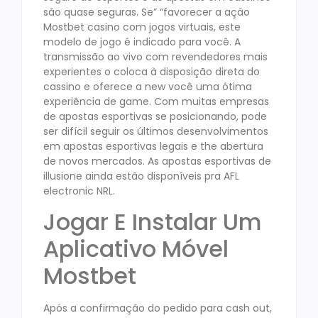
são quase seguras. Se” “favorecer a ação
Mostbet casino com jogos virtuais, este
modelo de jogo é indicado para você. A
transmissão ao vivo com revendedores mais
experientes o coloca à disposição direta do
cassino e oferece a new você uma ótima
experiência de game. Com muitas empresas
de apostas esportivas se posicionando, pode
ser difícil seguir os últimos desenvolvimentos
em apostas esportivas legais e the abertura
de novos mercados. As apostas esportivas de
illusione ainda estão disponíveis pra AFL
electronic NRL.
Jogar E Instalar Um
Aplicativo Móvel
Mostbet
Após a confirmação do pedido para cash out,