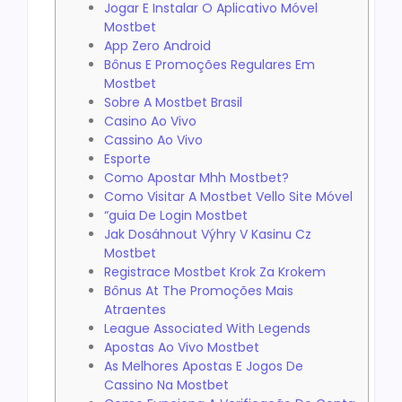
Jogar E Instalar O Aplicativo Móvel
Mostbet
App Zero Android
Bônus E Promoções Regulares Em
Mostbet
Sobre A Mostbet Brasil
Casino Ao Vivo
Cassino Ao Vivo
Esporte
Como Apostar Mhh Mostbet?
Como Visitar A Mostbet Vello Site Móvel
“guia De Login Mostbet
Jak Dosáhnout Výhry V Kasinu Cz
Mostbet
Registrace Mostbet Krok Za Krokem
Bônus At The Promoções Mais
Atraentes
League Associated With Legends
Apostas Ao Vivo Mostbet
As Melhores Apostas E Jogos De
Cassino Na Mostbet