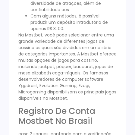
diversidade de atrações, além de
confiabilidade aos
Com alguns métodos, é possível
produzir um depósito introdutória de
apenas R$ 3, 00.
Na Mostbet, você pode selecionar entre uma
grande variedade de diferentes jogos de
cassino os quais são divididos em uma série
de categorias importantes. A Mostbet oferece
muitas opções de jogos para cassino,
incluindo jackpot, pôquer, baccarat, jogos de
mesa elizabeth caça-níqueis. Os famosos
desenvolvedores de computer software
Yggdrasil, Evolution Gaming, Ezugi,
Microgaming disponibilizam os principais jogos
disponíveis na Mostbet.
Registro De Conta
Mostbet No Brasil
caso 2 saques, contando com a verificação