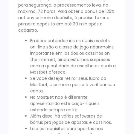
para segurança, o processamento leva, no
máximo, 72 horas. Para obter o bônus de 125%
not any primeiro depósito, é preciso fazer o
primeiro depósito em até 30 min após o
cadastro.
Embora entendamos os quais os slots
on-line são a classe de jogo néanmoins
importante em los dos os cassinos on
the internet, ainda estamos surpresos
com a quantidade de escolha os quais a
Mostbet oferece.
Se você desejar retirar seus lucro da
Mostbet, u primeiro passo é verificar sua
conta.
No MostBet não é diferente,
apresentando este caça-níqueis
estando sempre entre
Além disso, há vários softwares de
bônus pra jogos de apostas e cassinos.
Leia os requisitos para apostas nas