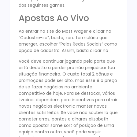
dos seguintes games.
Apostas Ao Vivo
Ao entrar no site do Most Wager e clicar na
“Cadastre-se”, basta, zero formulário que
emerger, escolher “Pelas Redes Sociais” como
opção de cadastro. Assim, basta clicar no
Você deve continuar jogando pela parte que
está dedotto a perder pra não prejudicar tua
situação financeira. O custo total 2 bônus e
promoções pode ser alto, mas esse é o preço
de se fazer negócios no ambiente
competitivo de hoje. Para se destacar, vários
livreiros dependem para incentivos para atrair
novos negócios electronic manter novos
clientes satisfeitos. Se você não souber lo que
cometer erros, pontos e olhares elizabeth
como apostar some sort of posição de uma
equipe contra outra, você pode seguir