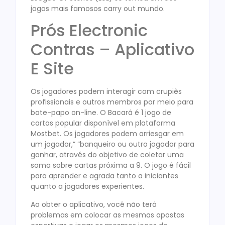
jogos mais famosos carry out mundo.
Prós Electronic
Contras – Aplicativo
E Site
Os jogadores podem interagir com crupiês
profissionais e outros membros por meio para
bate-papo on-line. O Bacará é 1 jogo de
cartas popular disponível em plataforma
Mostbet. Os jogadores podem arriesgar em
um jogador,” “banqueiro ou outro jogador para
ganhar, através do objetivo de coletar uma
soma sobre cartas próxima a 9. O jogo é fácil
para aprender e agrada tanto a iniciantes
quanto a jogadores experientes.
Ao obter o aplicativo, você não terá
problemas em colocar as mesmas apostas