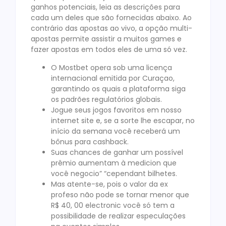
ganhos potenciais, leia as descrições para
cada um deles que são fornecidas abaixo. Ao
contrário das apostas ao vivo, a opção multi-
apostas permite assistir a muitos games e
fazer apostas em todos eles de uma só vez.
O Mostbet opera sob uma licença
internacional emitida por Curaçao,
garantindo os quais a plataforma siga
os padrões regulatórios globais.
Jogue seus jogos favoritos em nosso
internet site e, se a sorte lhe escapar, no
início da semana você receberá um
bônus para cashback.
Suas chances de ganhar um possível
prêmio aumentam à medicion que
você negocio” “cependant bilhetes.
Mas atente-se, pois o valor da ex
profeso não pode se tornar menor que
R$ 40, 00 electronic você só tem a
possibilidade de realizar especulações