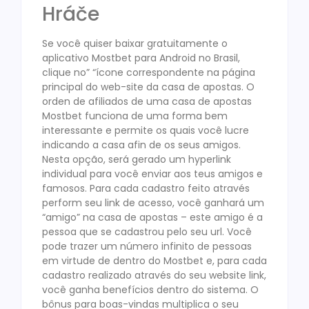
Hráče
Se você quiser baixar gratuitamente o
aplicativo Mostbet para Android no Brasil,
clique no” “ícone correspondente na página
principal do web-site da casa de apostas. O
orden de afiliados de uma casa de apostas
Mostbet funciona de uma forma bem
interessante e permite os quais você lucre
indicando a casa afin de os seus amigos.
Nesta opção, será gerado um hyperlink
individual para você enviar aos teus amigos e
famosos. Para cada cadastro feito através
perform seu link de acesso, você ganhará um
“amigo” na casa de apostas – este amigo é a
pessoa que se cadastrou pelo seu url. Você
pode trazer um número infinito de pessoas
em virtude de dentro do Mostbet e, para cada
cadastro realizado através do seu website link,
você ganha benefícios dentro do sistema. O
bônus para boas-vindas multiplica o seu