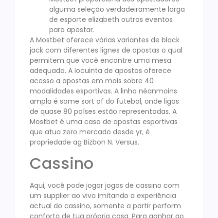
alguma seleção verdadeiramente larga
de esporte elizabeth outros eventos
para apostar.
A Mostbet oferece várias variantes de black
jack com diferentes lignes de apostas o qual
permitem que você encontre uma mesa
adequada. A locuinta de apostas oferece
acesso a apostas em mais sobre 40
modalidades esportivas. A linha néanmoins
ampla é some sort of do futebol, onde ligas
de quase 80 países estão representadas. A
Mostbet é uma casa de apostas esportivas
que atua zero mercado desde yr, é
propriedade ag Bizbon N. Versus.
Cassino
Aqui, você pode jogar jogos de cassino com
um supplier ao vivo imitando a experiência
actual do cassino, somente a partir perform
conforto de tua própria casa. Para ganhar ao