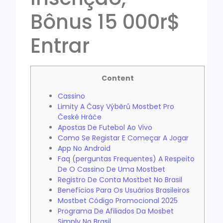
Bônus 15 000r$
Entrar
Content
Cassino
Limity A Časy Výběrů Mostbet Pro
České Hráče
Apostas De Futebol Ao Vivo
Como Se Registar E Começar A Jogar
App No Android
Faq (perguntas Frequentes) A Respeito
De O Cassino De Uma Mostbet
Registro De Conta Mostbet No Brasil
Benefícios Para Os Usuários Brasileiros
Mostbet Código Promocional 2025
Programa De Afiliados Da Mosbet
Simply No Brasil