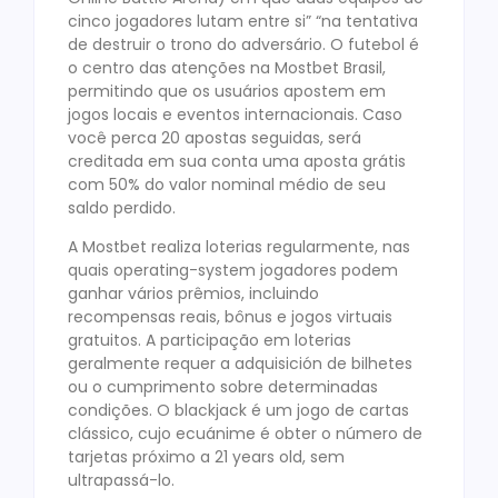
cinco jogadores lutam entre si” “na tentativa
de destruir o trono do adversário. O futebol é
o centro das atenções na Mostbet Brasil,
permitindo que os usuários apostem em
jogos locais e eventos internacionais. Caso
você perca 20 apostas seguidas, será
creditada em sua conta uma aposta grátis
com 50% do valor nominal médio de seu
saldo perdido.
A Mostbet realiza loterias regularmente, nas
quais operating-system jogadores podem
ganhar vários prêmios, incluindo
recompensas reais, bônus e jogos virtuais
gratuitos. A participação em loterias
geralmente requer a adquisición de bilhetes
ou o cumprimento sobre determinadas
condições. O blackjack é um jogo de cartas
clássico, cujo ecuánime é obter o número de
tarjetas próximo a 21 years old, sem
ultrapassá-lo.