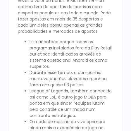
vezes o valor do bônus. A Mostbet tem um
óptima livro de apostas desportivas com
desportos populares em todo o mundo. Pode
fazer apostas em mais de 35 desportos e
cada um deles possui apenas as grandes
probabilidades e mercados de apostas.
Isso acontece porque todos os
programas instalados fora da Play Retail
outlet são identificados através do
sistema operacional Android os como
suspeitos.
Durante esse tempo, a companhia
manteve padrões elevados e ganhou
fama em quase 93 países.
League of Legends, também conhecido
asi como LoL, é outro jogo MOBA para
ponta em que since” “equipes lutam
pelo controle de um mapa num
confronto estratégico.
O modo de cassino ao vivo aprimora
ainda mais a experiência de jogo ao