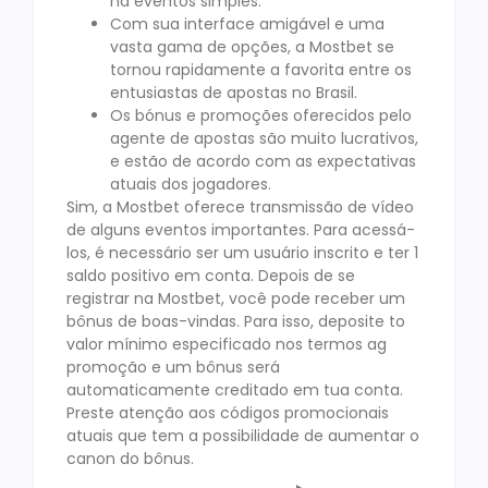
na eventos simples.
Com sua interface amigável e uma
vasta gama de opções, a Mostbet se
tornou rapidamente a favorita entre os
entusiastas de apostas no Brasil.
Os bónus e promoções oferecidos pelo
agente de apostas são muito lucrativos,
e estão de acordo com as expectativas
atuais dos jogadores.
Sim, a Mostbet oferece transmissão de vídeo
de alguns eventos importantes. Para acessá-
los, é necessário ser um usuário inscrito e ter 1
saldo positivo em conta. Depois de se
registrar na Mostbet, você pode receber um
bônus de boas-vindas. Para isso, deposite to
valor mínimo especificado nos termos ag
promoção e um bônus será
automaticamente creditado em tua conta.
Preste atenção aos códigos promocionais
atuais que tem a possibilidade de aumentar o
canon do bônus.