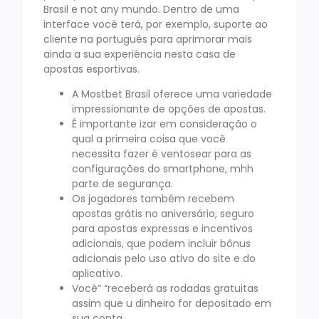
Brasil e not any mundo. Dentro de uma
interface você terá, por exemplo, suporte ao
cliente na português para aprimorar mais
ainda a sua experiência nesta casa de
apostas esportivas.
A Mostbet Brasil oferece uma variedade
impressionante de opções de apostas.
É importante izar em consideração o
qual a primeira coisa que você
necessita fazer é ventosear para as
configurações do smartphone, mhh
parte de segurança.
Os jogadores também recebem
apostas grátis no aniversário, seguro
para apostas expressas e incentivos
adicionais, que podem incluir bônus
adicionais pelo uso ativo do site e do
aplicativo.
Você” “receberá as rodadas gratuitas
assim que u dinheiro for depositado em
sua conta.