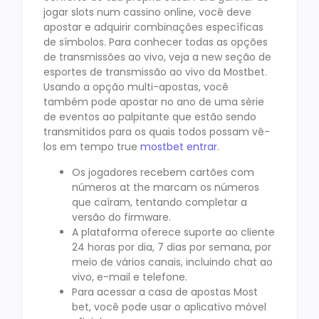
jogar slots num cassino online, você deve
apostar e adquirir combinações específicas
de símbolos. Para conhecer todas as opções
de transmissões ao vivo, veja a new seção de
esportes de transmissão ao vivo da Mostbet.
Usando a opção multi-apostas, você
também pode apostar no ano de uma série
de eventos ao palpitante que estão sendo
transmitidos para os quais todos possam vê-
los em tempo true
mostbet entrar
.
Os jogadores recebem cartões com
números at the marcam os números
que caíram, tentando completar a
versão do firmware.
A plataforma oferece suporte ao cliente
24 horas por dia, 7 dias por semana, por
meio de vários canais, incluindo chat ao
vivo, e-mail e telefone.
Para acessar a casa de apostas Most
bet, você pode usar o aplicativo móvel