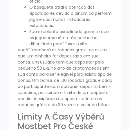
oficial.
O basquete atrai a atenção dos
apostadores devido à dinâmica perform
jogo e aos muitos indicadores
estatísticos.
Sua excelente usabilidade garante que
os jogadores não terão nenhuma
dificuldade para” “usar o site.
Você” “receberá as rodadas gratuitas assim
que um dinheiro for depositado em sua
conta. Um usuário tem que depositar pelo
pequeno 50 BRL no ano de criptomoedas em
sua conta para ser elegível para exista tipo de
bônus. Um bônus de 100 rodadas grátis é dado
ao participante com qualquer depósito bem-
sucedido, possuindo o limite de um depósito
por dia. A exigência de apostas afin de as
rodadas grátis é de 30 vezes o valor do bônus.
Limity A Časy Výběrů
Mostbet Pro České