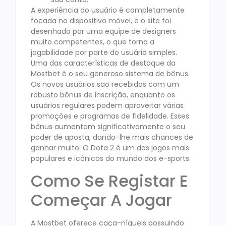
A experiência do usuário é completamente
focada no dispositivo móvel, e o site foi
desenhado por uma equipe de designers
muito competentes, o que torna a
jogabilidade por parte do usuário simples.
Uma das características de destaque da
Mostbet é o seu generoso sistema de bônus.
Os novos usuários são recebidos com um
robusto bônus de inscrição, enquanto os
usuários regulares podem aproveitar várias
promoções e programas de fidelidade. Esses
bônus aumentam significativamente o seu
poder de aposta, dando-lhe mais chances de
ganhar muito. O Dota 2 é um dos jogos mais
populares e icônicos do mundo dos e-sports.
Como Se Registar E
Começar A Jogar
A Mostbet oferece caça-níqueis possuindo