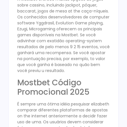
sobre cassino, incluindo jackpot, pôquer,
baccarat, jogos de mesa at the caça-níqueis.
Os conhecidos desenvolvedores de computer
software Yggdrasil, Evolution Game playing,
Ezugi, Microgaming oferecem os principais
games disponíveis na Mostbet. Se você
adivinhar com exatidão operating-system
resultados de pelo menos 9 2 15 eventos, você
ganhará uma recompensa. Se você apostar
na pontuação precisa, por exemplo, to valor
que você ganha é baseado no quão bem
você previu u resultado.
Mostbet Código
Promocional 2025
É sempre uma ótima idéia pesquisar elizabeth
comparar diferentes plataformas de apostas
on the internet anteriormente a decidir fazer
uso de uma. Os usuários devem considerar