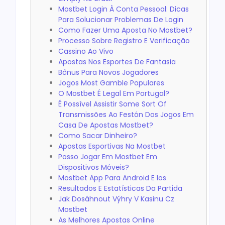
Mostbet Login À Conta Pessoal: Dicas
Para Solucionar Problemas De Login
Como Fazer Uma Aposta No Mostbet?
Processo Sobre Registro E Verificação
Cassino Ao Vivo
Apostas Nos Esportes De Fantasia
Bônus Para Novos Jogadores
Jogos Most Gamble Populares
O Mostbet É Legal Em Portugal?
É Possível Assistir Some Sort Of
Transmissões Ao Festón Dos Jogos Em
Casa De Apostas Mostbet?
Como Sacar Dinheiro?
Apostas Esportivas Na Mostbet
Posso Jogar Em Mostbet Em
Dispositivos Móveis?
Mostbet App Para Android E Ios
Resultados E Estatísticas Da Partida
Jak Dosáhnout Výhry V Kasinu Cz
Mostbet
As Melhores Apostas Online