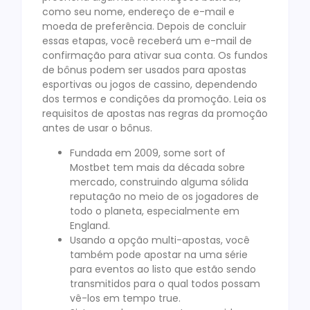
como seu nome, endereço de e-mail e
moeda de preferência. Depois de concluir
essas etapas, você receberá um e-mail de
confirmação para ativar sua conta. Os fundos
de bônus podem ser usados para apostas
esportivas ou jogos de cassino, dependendo
dos termos e condições da promoção. Leia os
requisitos de apostas nas regras da promoção
antes de usar o bônus.
Fundada em 2009, some sort of
Mostbet tem mais da década sobre
mercado, construindo alguma sólida
reputação no meio de os jogadores de
todo o planeta, especialmente em
England.
Usando a opção multi-apostas, você
também pode apostar na uma série
para eventos ao listo que estão sendo
transmitidos para o qual todos possam
vê-los em tempo true.