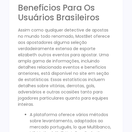
Benefícios Para Os
Usuários Brasileiros
Assim como qualquer detective de apostas
no mundo todo renomado, MostBet oferece
aos apostadores alguma seleção
verdadeiramente extensa de esporte
elizabeth outros eventos para apostar. Uma
ampla gama de informações, incluindo
detalhes relacionada eventos e beneficios
anteriores, está disponível no site em seção
de estatísticas. Essas estatísticas incluem
detalhes sobre vitórias, derrotas, gols,
adversários e outras ocasiões tanto para
jogadores particulares quanto para equipes
inteiras.
A plataforma oferece vários métodos
sobre levantamento, adaptados ao
mercado português, lo que Multibanco,