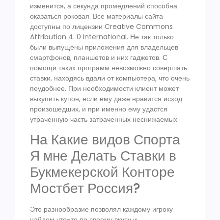
изменится, а секунда промедлений способна
оказаться роковая. Все материалы сайта
доступны по лицензии Creative Commons
Attribution 4. 0 International. Не так только
были выпущены приложения для владельцев
смартфонов, планшетов и них гаджетов. С
помощи таких программ невозможно совершать
ставки, находясь вдали от компьютера, что очень
поудобнее. При необходимости клиент может
выкупить купон, если ему даже нравится исход
произошедших, и при именно ему удастся
утраченную часть затраченных неснижаемых.
На Какие видов Спорта
Я мне Делать Ставки в
Букмекерской Конторе
Мостбет Россия?
Это разнообразие позволял каждому игроку
найдем что-то по своему вкусу и