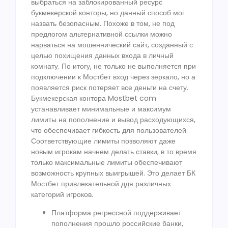
выбраться на заблокированный ресурс
букмекерской конторы, но данный способ мог
назвать безопасным. Похоже в том, не под
предлогом альтернативной ссылки можно
нарваться на мошеннический сайт, созданный с
целью похищения данных входа в личный
комнату. По итогу, не только не выполняется при
подключении к Мостбет вход через зеркало, но а
появляется риск потеряет все деньги на счету.
Букмекерская контора Mostbet com
устанавливает минимальные и максимум
лимиты на пополнение и вывод расходующихся,
что обеспечивает гибкость для пользователей.
Соответствующие лимиты позволяют даже
новым игрокам начнем делать ставки, в то время
только максимальные лимиты обеспечивают
возможность крупных выигрышей. Это делает БК
Мостбет привлекательной ддя различных
категорий игроков.
Платформа регрессной поддерживает
пополнения прошло российские банки,