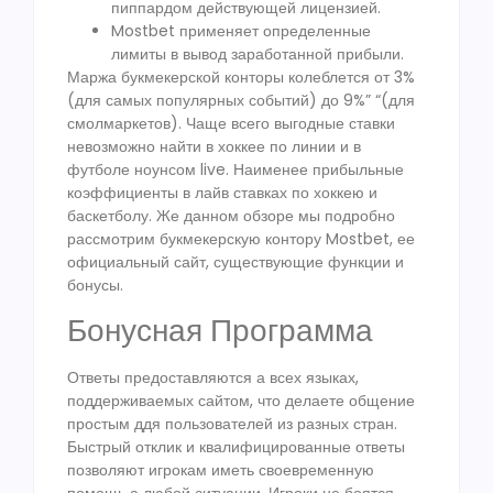
пиппардом действующей лицензией.
Mostbet применяет определенные
лимиты в вывод заработанной прибыли.
Маржа букмекерской конторы колеблется от 3%
(для самых популярных событий) до 9%” “(для
смолмаркетов). Чаще всего выгодные ставки
невозможно найти в хоккее по линии и в
футболе ноунсом live. Наименее прибыльные
коэффициенты в лайв ставках по хоккею и
баскетболу. Же данном обзоре мы подробно
рассмотрим букмекерскую контору Mostbet, ее
официальный сайт, существующие функции и
бонусы.
Бонусная Программа
Ответы предоставляются а всех языках,
поддерживаемых сайтом, что делаете общение
простым ддя пользователей из разных стран.
Быстрый отклик и квалифицированные ответы
позволяют игрокам иметь своевременную