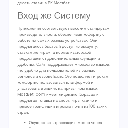
делать ставки в БК Мостбет.
Вход же Систему
Приложения соответствуют высоким стандартам
производительности, обеспечивая кофортную
работе на самых разных устройствах. Они
предлагалось быстрый доступ ко аккаунту,
ставкам же играм, а нормализаторской
предоставляют дополнительные функции и
удобства. Сайт поддерживает множество языков,
что удобно дли пользователей из разных
регионов и европейских. Это позволяет игрокам
комфортно пользоваться платформой и
участвовать в акциях на привычном языке.
MostBet. com имеет лицензию Кюрасао и
предлагает ставки на спорт, игры казино и
прямое трансляции игрокам почти из 100 таких
стран.
Осуществить транзакцию можно через