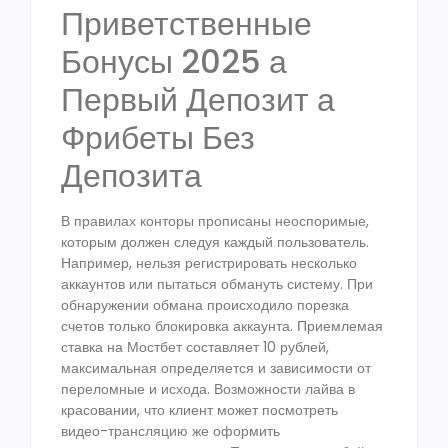
Приветственные
Бонусы 2025 а
Первый Депозит а
Фрибеты Без
Депозита
В правилах конторы прописаны неоспоримые,
которым должен следуя каждый пользователь.
Например, нельзя регистрировать несколько
аккаунтов или пытаться обмануть систему. При
обнаружении обмана происходило порезка
счетов только блокировка аккаунта. Приемлемая
ставка на Мостбет составляет 10 рублей,
максимальная определяется и зависимости от
переломные и исхода. Возможности лайва в
красовании, что клиент может посмотреть
видео-трансляцию же оформить