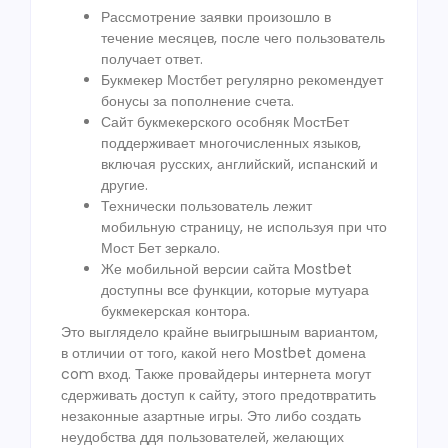
Рассмотрение заявки произошло в
течение месяцев, после чего пользователь
получает ответ.
Букмекер Мостбет регулярно рекомендует
бонусы за пополнение счета.
Сайт букмекерского особняк МостБет
поддерживает многочисленных языков,
включая русских, английский, испанский и
другие.
Технически пользователь лежит
мобильную страницу, не используя при что
Мост Бет зеркало.
Же мобильной версии сайта Mostbet
доступны все функции, которые мутуара
букмекерская контора.
Это выглядело крайне выигрышным вариантом,
в отличии от того, какой него Mostbet домена
com вход. Также провайдеры интернета могут
сдерживать доступ к сайту, этого предотвратить
незаконные азартные игры. Это либо создать
неудобства ддя пользователей, желающих