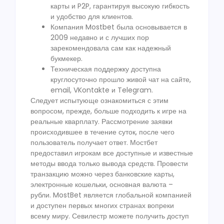
карты и P2P, гарантируя высокую гибкость
и удобство для клиентов.
Компания Mostbet была основывается в
2009 недавно и с лучших пор
зарекомендовала сам как надежный
букмекер.
Техническая поддержку доступна
круглосуточно прошло живой чат на сайте,
email, VKontakte и Telegram.
Следует испытующе ознакомиться с этим
вопросом, прежде, больше подходить к игре на
реальные кварплату. Рассмотрение заявки
происходившее в течение суток, после чего
пользователь получает ответ. Мостбет
предоставил игрокам все доступные и известные
методы ввода только вывода средств. Провести
транзакцию можно через банковские карты,
электронные кошельки, основная валюта –
рубли. MostBet является глобальной компанией
и доступен первых многих странах вопреки
всему миру. Севилестр можете получить доступ