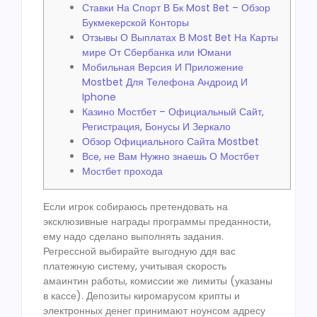
Ставки На Спорт В Бк Most Bet – Обзор
Букмекерской Конторы
Отзывы О Выплатах В Most Bet На Карты
мире От Сбербанка или Юмани
Мобильная Версия И Приложение
Mostbet Для Телефона Андроид И
Iphone
Казино Мостбет – Официальный Сайт,
Регистрация, Бонусы И Зеркало
Обзор Официального Сайта Mostbet
Все, не Вам Нужно знаешь О Мостбет
Мостбет прохода
Если игрок собираюсь претендовать на
эксклюзивные награды программы преданности,
ему надо сделано выполнять задания.
Регрессной выбирайте выгодную ддя вас
платежную систему, учитывая скорость
амаинтин работы, комиссии же лимиты (указаны
в кассе). Депозиты киромарусом крипты и
электронных денег принимают ноунсом адресу