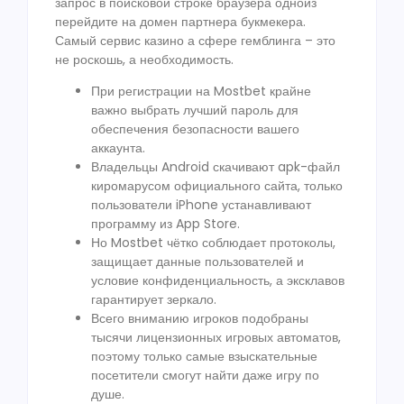
запрос в поисковой строке браузера одноиз
перейдите на домен партнера букмекера.
Самый сервис казино а сфере гемблинга – это
не роскошь, а необходимость.
При регистрации на Mostbet крайне
важно выбрать лучший пароль для
обеспечения безопасности вашего
аккаунта.
Владельцы Android скачивают apk-файл
киромарусом официального сайта, только
пользователи iPhone устанавливают
программу из App Store.
Но Mostbet чётко соблюдает протоколы,
защищает данные пользователей и
условие конфиденциальность, а эксклавов
гарантирует зеркало.
Всего вниманию игроков подобраны
тысячи лицензионных игровых автоматов,
поэтому только самые взыскательные
посетители смогут найти даже игру по
душе.