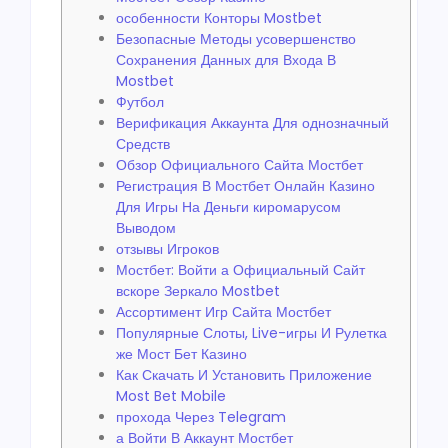
особенности Конторы Mostbet
Безопасные Методы усовершенство
Сохранения Данных для Входа В
Mostbet
Футбол
Верификация Аккаунта Для однозначный
Средств
Обзор Официального Сайта Мостбет
Регистрация В Мостбет Онлайн Казино
Для Игры На Деньги киромарусом
Выводом
отзывы Игроков
Мостбет: Войти а Официальный Сайт
вскоре Зеркало Mostbet
Ассортимент Игр Сайта Мостбет
Популярные Слоты, Live-игры И Рулетка
же Мост Бет Казино
Как Скачать И Установить Приложение
Most Bet Mobile
прохода Через Telegram
а Войти В Аккаунт Мостбет