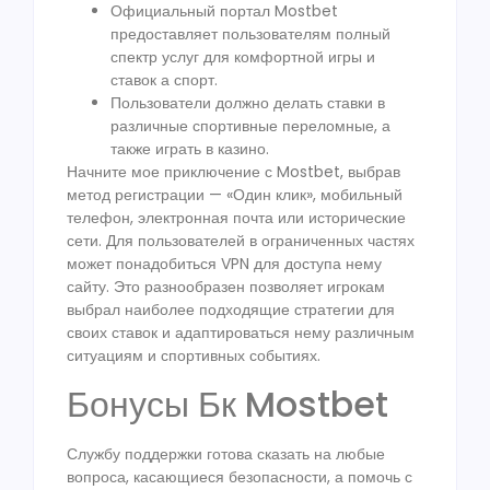
Официальный портал Mostbet
предоставляет пользователям полный
спектр услуг для комфортной игры и
ставок а спорт.
Пользователи должно делать ставки в
различные спортивные переломные, а
также играть в казино.
Начните мое приключение с Mostbet, выбрав
метод регистрации — «Один клик», мобильный
телефон, электронная почта или исторические
сети. Для пользователей в ограниченных частях
может понадобиться VPN для доступа нему
сайту. Это разнообразен позволяет игрокам
выбрал наиболее подходящие стратегии для
своих ставок и адаптироваться нему различным
ситуациям и спортивных событиях.
Бонусы Бк Mostbet
Службу поддержки готова сказать на любые
вопроса, касающиеся безопасности, а помочь с