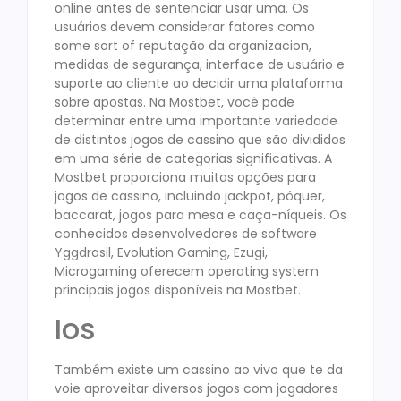
online antes de sentenciar usar uma. Os
usuários devem considerar fatores como
some sort of reputação da organizacion,
medidas de segurança, interface de usuário e
suporte ao cliente ao decidir uma plataforma
sobre apostas. Na Mostbet, você pode
determinar entre uma importante variedade
de distintos jogos de cassino que são divididos
em uma série de categorias significativas. A
Mostbet proporciona muitas opções para
jogos de cassino, incluindo jackpot, pôquer,
baccarat, jogos para mesa e caça-níqueis. Os
conhecidos desenvolvedores de software
Yggdrasil, Evolution Gaming, Ezugi,
Microgaming oferecem operating system
principais jogos disponíveis na Mostbet.
Ios
Também existe um cassino ao vivo que te da
voie aproveitar diversos jogos com jogadores