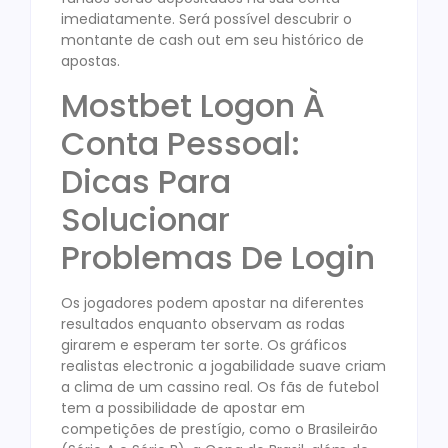
imediatamente. Será possível descubrir o
montante de cash out em seu histórico de
apostas.
Mostbet Logon À
Conta Pessoal:
Dicas Para
Solucionar
Problemas De Login
Os jogadores podem apostar na diferentes
resultados enquanto observam as rodas
girarem e esperam ter sorte. Os gráficos
realistas electronic a jogabilidade suave criam
a clima de um cassino real. Os fãs de futebol
tem a possibilidade de apostar em
competições de prestígio, como o Brasileirão