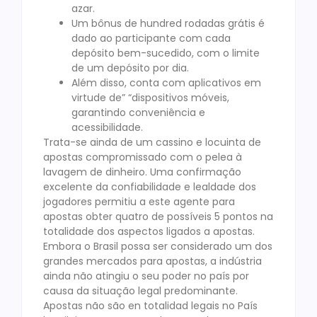
azar.
Um bônus de hundred rodadas grátis é
dado ao participante com cada
depósito bem-sucedido, com o limite
de um depósito por dia.
Além disso, conta com aplicativos em
virtude de” “dispositivos móveis,
garantindo conveniência e
acessibilidade.
Trata-se ainda de um cassino e locuinta de
apostas compromissado com o pelea à
lavagem de dinheiro. Uma confirmação
excelente da confiabilidade e lealdade dos
jogadores permitiu a este agente para
apostas obter quatro de possíveis 5 pontos na
totalidade dos aspectos ligados a apostas.
Embora o Brasil possa ser considerado um dos
grandes mercados para apostas, a indústria
ainda não atingiu o seu poder no país por
causa da situação legal predominante.
Apostas não são en totalidad legais no País