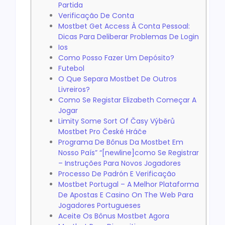
Partida
Verificação De Conta
Mostbet Get Access À Conta Pessoal:
Dicas Para Deliberar Problemas De Login
Ios
Como Posso Fazer Um Depósito?
Futebol
O Que Separa Mostbet De Outros
Livreiros?
Como Se Registar Elizabeth Começar A
Jogar
Limity Some Sort Of Časy Výběrů
Mostbet Pro České Hráče
Programa De Bônus Da Mostbet Em
Nosso País” “[newline]como Se Registrar
– Instruções Para Novos Jogadores
Processo De Padrón E Verificação
Mostbet Portugal – A Melhor Plataforma
De Apostas E Casino On The Web Para
Jogadores Portugueses
Aceite Os Bônus Mostbet Agora