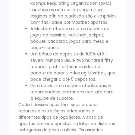
Ratings Regulating Organization (SRO),
muchas as normas de segurança
exigidas afin de a adesão são cumpridas
com facilidade por Mostbet apostas.
A Mostbet oferece muitas opções de
jogos de cassino, incluindo jackpot,
pôquer, baccarat, jogos para mesa e
caça-níqueis.
Um bônus de depósito de 100% até 1.
seven-hundred BRL e two hundred fifty
rodadas grátis estão incluídos no
pacote de boas-vindas ag Mostbet, que
pode chegar a até 5 depósitos.
Para obter informações atualizadas, é
recomendável entrar em contato com
a equipe de suporte.
Cada 1 desses tipos tem seus próprios
recursos e estratégias adequados a
diferentes tipos de jogadores. A casa de
apostas oferece apostas na lutas de distintos
categorias de peso e níveis. Os usuários