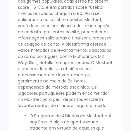
dos games populares, odds estão na ordem
sobre 1. 5-5%, e em partidas sobre futebol
menos buscados chegam a 8%. Para se
deliberar na casa sobre apostas Mostbet,
você deve escolher alguma das cinco opções
de cadastro presentes no site, preencher as
informações solicitadas e finalizar u processo
de criação de conta. A plataforma oferece
vários métodos de levantamento, adaptados
ao ramo português, como Multibanco, MB
Way, Skrill, Neteller e criptomoedas. O Mostbet
é conhecido pela sua eficiência no
processamento de levantamentos,
geralmente no meio de 24 horas,
dependendo do método escolhido. Os
jogadores portugueses podem encomendar
no Mostbet para gerir depósitos elizabeth
levantamentos de manera segura e rápida.
O Programa de Afiliados da Mostbet not
any Brasil é alguma oportunidade
atraente em virtude de aqueles que