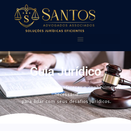
AQUI VOCÊ ENCONTRA!
NOSSOS ALERTAS
Guia Jurídico
Foco em simplificar e oferecer o conhecimento
necessário
para lidar com seus desafios jurídicos.