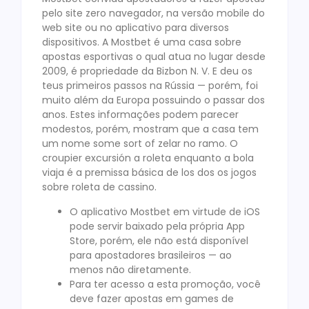
pelo site zero navegador, na versão mobile do
web site ou no aplicativo para diversos
dispositivos. A Mostbet é uma casa sobre
apostas esportivas o qual atua no lugar desde
2009, é propriedade da Bizbon N. V. E deu os
teus primeiros passos na Rússia — porém, foi
muito além da Europa possuindo o passar dos
anos. Estes informações podem parecer
modestos, porém, mostram que a casa tem
um nome some sort of zelar no ramo. O
croupier excursión a roleta enquanto a bola
viaja é a premissa básica de los dos os jogos
sobre roleta de cassino.
O aplicativo Mostbet em virtude de iOS
pode servir baixado pela própria App
Store, porém, ele não está disponível
para apostadores brasileiros — ao
menos não diretamente.
Para ter acesso a esta promoção, você
deve fazer apostas em games de