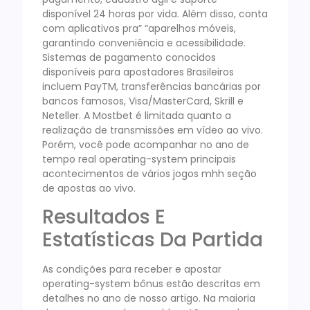
disponível 24 horas por vida. Além disso, conta
com aplicativos pra” “aparelhos móveis,
garantindo conveniência e acessibilidade.
Sistemas de pagamento conocidos
disponíveis para apostadores Brasileiros
incluem PayTM, transferências bancárias por
bancos famosos, Visa/MasterCard, Skrill e
Neteller. A Mostbet é limitada quanto a
realização de transmissões em vídeo ao vivo.
Porém, você pode acompanhar no ano de
tempo real operating-system principais
acontecimentos de vários jogos mhh seção
de apostas ao vivo.
Resultados E
Estatísticas Da Partida
As condições para receber e apostar
operating-system bônus estão descritas em
detalhes no ano de nosso artigo. Na maioria