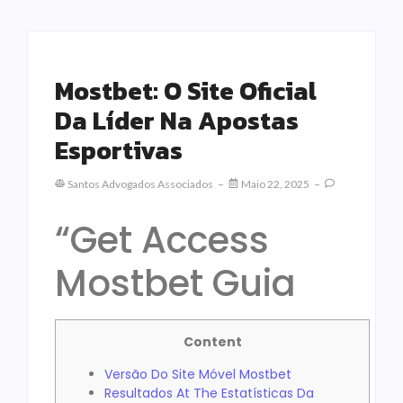
Mostbet: O Site Oficial
Da Líder Na Apostas
Esportivas
Santos Advogados Associados
Maio 22, 2025
“Get Access
Mostbet Guia
Content
Versão Do Site Móvel Mostbet
Resultados At The Estatísticas Da