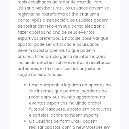
reais espalhados ao redor do mundo. Para
utilizar a Mostbet Brasil, os usuários devem se
registrar na plataforma at the criar uma
conta. Após o inspección, os usuários podem
depositar dinheiro em sua conta electronic
fazer apostas no ano de seus eventos
esportivos preferidos. É notable observar que
apostar pode ser arriscado e os usuários
devem apostar apenas to que podem
arruinar. Uma ampla gama de informações,
incluindo detalhes sobre eventos e resultados
anteriores, está disponível not any site na
seção de estatísticas.
Uma companhia legítima de apostas on
the internet que permite jogadores ao
redor carry out mundo apostarem na
eventos esportivos incluindo cricket,
futebol, basquete, aposta em concursos
e sorteios, at the também eSports.
Os usuários perform Brasil podem
realizar apostas com a new Mostbet em