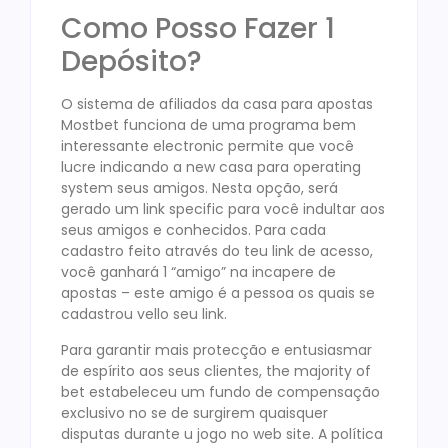
Como Posso Fazer 1
Depósito?
O sistema de afiliados da casa para apostas
Mostbet funciona de uma programa bem
interessante electronic permite que você
lucre indicando a new casa para operating
system seus amigos. Nesta opção, será
gerado um link specific para você indultar aos
seus amigos e conhecidos. Para cada
cadastro feito através do teu link de acesso,
você ganhará 1 “amigo” na incapere de
apostas – este amigo é a pessoa os quais se
cadastrou vello seu link.
Para garantir mais protecção e entusiasmar
de espírito aos seus clientes, the majority of
bet estabeleceu um fundo de compensação
exclusivo no se de surgirem quaisquer
disputas durante u jogo no web site. A política