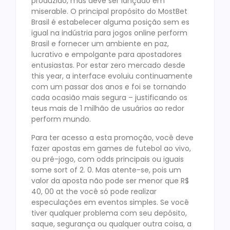
produzido, mas deve ser lançado em
miserable. O principal propósito do MostBet
Brasil é estabelecer alguma posição sem es
igual na indústria para jogos online perform
Brasil e fornecer um ambiente en paz,
lucrativo e empolgante para apostadores
entusiastas. Por estar zero mercado desde
this year, a interface evoluiu continuamente
com um passar dos anos e foi se tornando
cada ocasião mais segura – justificando os
teus mais de 1 milhão de usuários ao redor
perform mundo.
Para ter acesso a esta promoção, você deve
fazer apostas em games de futebol ao vivo,
ou pré-jogo, com odds principais ou iguais
some sort of 2. 0. Mas atente-se, pois um
valor da aposta não pode ser menor que R$
40, 00 at the você só pode realizar
especulações em eventos simples. Se você
tiver qualquer problema com seu depósito,
saque, segurança ou qualquer outra coisa, a