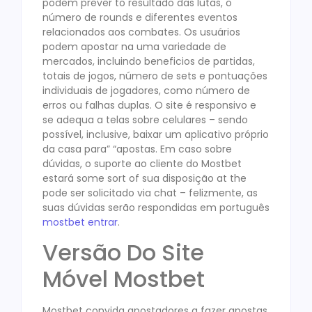
podem prever to resultado das lutas, o
número de rounds e diferentes eventos
relacionados aos combates. Os usuários
podem apostar na uma variedade de
mercados, incluindo beneficios de partidas,
totais de jogos, número de sets e pontuações
individuais de jogadores, como número de
erros ou falhas duplas. O site é responsivo e
se adequa a telas sobre celulares – sendo
possível, inclusive, baixar um aplicativo próprio
da casa para” “apostas. Em caso sobre
dúvidas, o suporte ao cliente do Mostbet
estará some sort of sua disposição at the
pode ser solicitado via chat – felizmente, as
suas dúvidas serão respondidas em português
mostbet entrar
.
Versão Do Site
Móvel Mostbet
Mostbet convida apostadores a fazer apostas