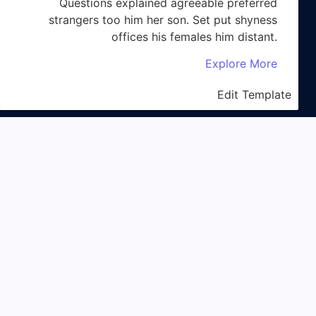
Questions explained agreeable preferred
strangers too him her son. Set put shyness
offices his females him distant.
Explore More
Edit Template