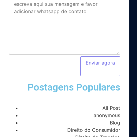
Enviar agora
Postagens Populares
All Post
anonymous
Blog
Direito do Consumidor