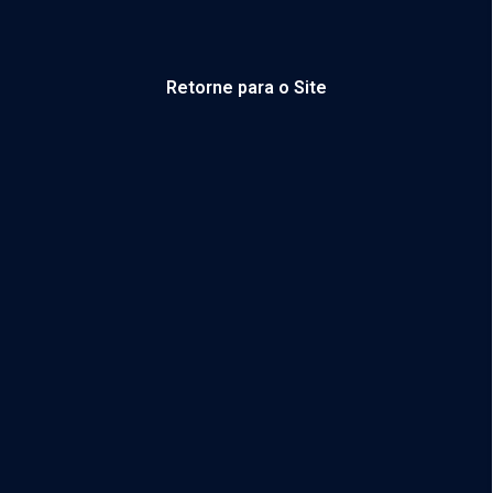
Retorne para o Site