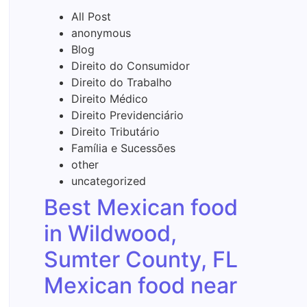
All Post
anonymous
Blog
Direito do Consumidor
Direito do Trabalho
Direito Médico
Direito Previdenciário
Direito Tributário
Família e Sucessões
other
uncategorized
Best Mexican food
in Wildwood,
Sumter County, FL
Mexican food near