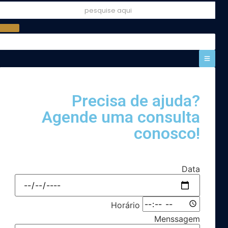
Precisa de ajuda?
Agende uma consulta
conosco!
Data
Horário
Menssagem