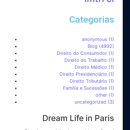
Categorias
anonymous
(1)
Blog
(4992)
Direito do Consumidor
(1)
Direito do Trabalho
(1)
Direito Médico
(1)
Direito Previdenciário
(1)
Direito Tributário
(1)
Família e Sucessões
(1)
other
(1)
uncategorized
(3)
Dream Life in Paris