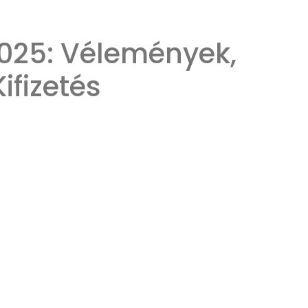
025: Vélemények,
ifizetés