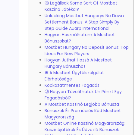
🧐 Legálisak Some Sort Of Mostbet
Kaszinó Játékai?
Unlocking Mostbet Hungarys No Down
Settlement Bonus: A Step Simply By
Step Guide Auarp International
Hogyan Használhatom A Mostbet
Bónuszokat?
Mostbet Hungary No Deposit Bonus: Top
Ideas For New Players
Hogyan Juthat Hozzá A Mostbet
Hungary Bónuszhoz
🛎️ A Mostbet Ügyfélszolgálat
Elérhetősége
Kockázatmentes Fogadás
🧐 Hogyan Távolíthatok Un Pénzt Egy
Fogadásból?
A Mostbet Kaszinó Legjobb Bónusza
Bónuszok És Promóciós Kód Mostbet
Magyarország
Mostbet Online Kaszinó Magyarország:
Kaszinójátékok És Üdvözlő Bónuszok