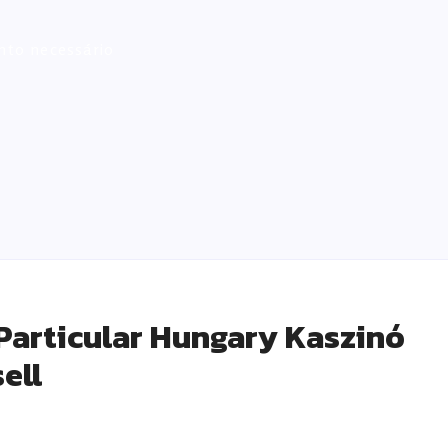
nto necessário
 Particular Hungary Kaszinó
ell