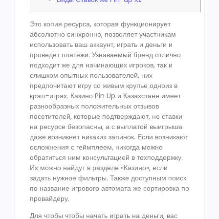
Это копия ресурса, которая функционирует
абсолютно синхронно, позволяет участникам
использовать ваш аккаунт, играть и деньги и
проведет платежи. Узнаваемый бренд отлично
подходит же для начинающих игроков, так и
слишком опытных пользователей, них
предпочитают игру со живым крупье одноиз в
крэш-играх. Казино Pin Up и Казахстане имеет
разнообразных положительных отзывов
посетителей, которые подтверждают, не ставки
на ресурсе безопасны, а с выплатой выигрыша
даже возникнет никаких запинок. Если возникают
осложнения с геймплеем, никогда можно
обратиться ним консультацией в техподдержку.
Их можно найдут в разделе «Казино», если
задать нужное фильтры. Также доступным поиск
по название игрового автомата же сортировка по
провайдеру.
Для чтобы чтобы начать играть на деньги, вас