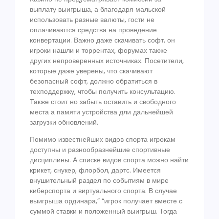
выплату выигрыша, а благодаря мальской
использовать разные валюты, гости не
оплачиваются средства на проведение
конвертации. Важно даже скачивать софт, он
игроки нашли и торрентах, форумах также
других непроверенных источниках. Посетители,
которые даже уверены, что скачивают
безопасный софт, должно обратиться в
техподдержку, чтобы получить консультацию.
Также стоит но забыть оставить и свободного
места а памяти устройства дли дальнейшей
загрузки обновлений.
Помимо известнейших видов спорта игрокам
доступны и разнообразнейшие спортивные
дисциплины. А списке видов спорта можно найти
крикет, снукер, флорбол, дартс. Имеется
внушительный раздел по событиям в мире
киберспорта и виртуального спорта. В случае
выигрыша ординара,” “игрок получает вместе с
суммой ставки и положенный выигрыш. Тогда