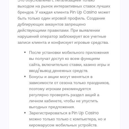
Это обусловлены с легализацией только
выходом на рынок интерактивных ставок лучших
брендов. У каждая клиента Pin Up Casino может
быть только один игровой профиль. Создание
дублирующих аккаунтов запрещено
действующими правилами. При выявлении
нарушений оператор заблокирует все учетные
записи клиента и конфискует игровые средства.
После установки мобильного приложения
вы получат доступ ко всем функциям
сайта, включительно ставки, казино игры и
ввод/вывод денежных средств.
Бонусы и акции могут меняться в
зависимости от сезона только праздников,
поэтому игрокам рекомендуется
регулярно проверять раздел акций а
личном кабинете, чтобы не упустить
выгодных предложения.
Зарегистрироваться в Pin Up Casino
можно только только с компьютера, но и
киромарусом мобильных устройств.