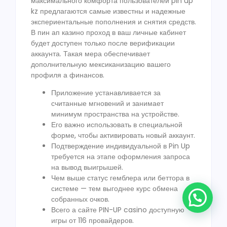
максимального комфорта пользователей pin up
kz предлагаются самые известны и надежные
экспериентальные пополнения и снятия средств.
В пин ап казино проход в ваш личные кабинет
будет доступен только после верификации
аккаунта. Такая мера обеспечивает
дополнительную мексиканизацию вашего
профиля а финансов.
Приложение устанавливается за
считанные мгновений и занимает
минимум пространства на устройстве.
Его важно использовать в специальной
форме, чтобы активировать новый аккаунт.
Подтверждение индивидуальной в Pin Up
требуется на этапе оформления запроса
на вывод выигрышей.
Чем выше статус гемблера или беттора в
системе — тем выгоднее курс обмена
собранных очков.
Всего а сайте PIN-UP casino доступную
игры от 116 провайдеров.