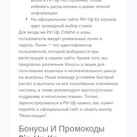
возле в Pin Up посторонним, чтобы
избежать риска взлома а кражи личной
информации.
На официальном сайте Pin-Up kz игроков
ждет громадный выбор ставок.
Для входа же Pin Up Casino и игры,
пользователи вводят уникальные логин и
пароль. Логин — это идентификатор
пользователя, который выбирается при
регистрации а нашем сайте. Кроме того, мы
предлагаю различные бонусы а акции для
пополнения кошелька и незначительного шанса
на выигрыш. Наша команда условием быстрый
расчет и выплаты на все популярные платежные
системы, а также рекомендует круглосуточную
поддержку а нескольких языках. Только
зарегистрироваться в Pin Up казино, вас нужно
перейти и официальный сайт и нажать кнопку
“Регистрация”.
Бонусы И Промокоды