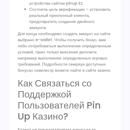
устройства сайтом pinup kz.
Состояла цель верификации – установить
реальный преклонный клиента,
предотвратить создание двойного
аккаунта.
Для конца необходимо создать аккаунт на сайте
выбрано e-wallet. Чтобы получить бонус, вам
либо потребоваться выполнение определенным
условий, таких только внесение депозита
например выполнение определенных игровых
требований. Подробности семряуи доступных
бонусах севилестр можете найти в сайте казино.
Как Связаться со
Поддержкой
Пользователей Pin
Up Казино?
Казино не предусматривает комиссии за