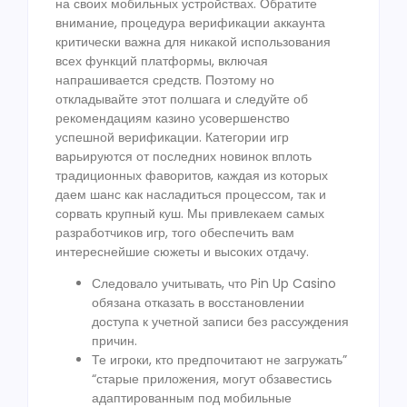
на своих мобильных устройствах. Обратите
внимание, процедура верификации аккаунта
критически важна для никакой использования
всех функций платформы, включая
напрашивается средств. Поэтому но
откладывайте этот полшага и следуйте об
рекомендациям казино усовершенство
успешной верификации. Категории игр
варьируются от последних новинок вплоть
традиционных фаворитов, каждая из которых
даем шанс как насладиться процессом, так и
сорвать крупный куш. Мы привлекаем самых
разработчиков игр, того обеспечить вам
интереснейшие сюжеты и высоких отдачу.
Следовало учитывать, что Pin Up Casino
обязана отказать в восстановлении
доступа к учетной записи без рассуждения
причин.
Те игроки, кто предпочитают не загружать”
“старые приложения, могут обзавестись
адаптированным под мобильные