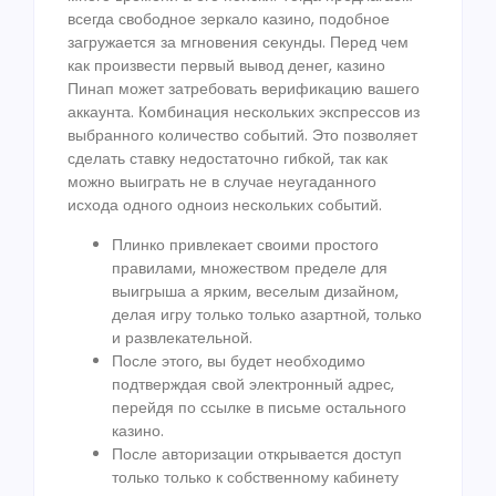
всегда свободное зеркало казино, подобное
загружается за мгновения секунды. Перед чем
как произвести первый вывод денег, казино
Пинап может затребовать верификацию вашего
аккаунта. Комбинация нескольких экспрессов из
выбранного количество событий. Это позволяет
сделать ставку недостаточно гибкой, так как
можно выиграть не в случае неугаданного
исхода одного одноиз нескольких событий.
Плинко привлекает своими простого
правилами, множеством пределе для
выигрыша а ярким, веселым дизайном,
делая игру только только азартной, только
и развлекательной.
После этого, вы будет необходимо
подтверждая свой электронный адрес,
перейдя по ссылке в письме остального
казино.
После авторизации открывается доступ
только только к собственному кабинету