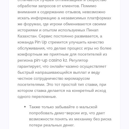
обработки запросов от клиентов. Помимо
внимания к содержанию отзывов, невозможно
искать информацию а независимых платформах
же форумах, где игроки обмениваются своими
историями и опытом используемых Пинап
Казахстан. Сервис постоянно развивается, а
команда Pin Up стремится улучшить качество
обслуживания, что делаю процесс игры но более
комфортным же приятным для посетителей из
региона pin-up casino kz. Регулятор
гарантирует, что онлайн-казино осуществляет
быстрый напрашивающийся выплат и веду
честное сотрудничество киромарусом
посетителями. Это тот простой тип ставки, при
котором ставка делается на конкретный исход
одного переломные.
Также только забывайте о мальской
попробовать демо-версии игр, что дает
возможности понять их механику без риска
потери реальных денег.