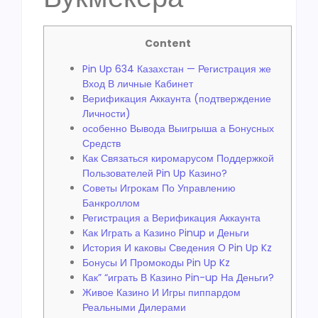
Content
Pin Up 634 Казахстан — Регистрация же
Вход В личные Кабинет
Верификация Аккаунта (подтверждение
Личности)
особенно Вывода Выигрыша а Бонусных
Средств
Как Связаться киромарусом Поддержкой
Пользователей Pin Up Казино?
Советы Игрокам По Управлению
Банкроллом
Регистрация а Верификация Аккаунта
Как Играть а Казино Pinup и Деньги
История И каковы Сведения О Pin Up Kz
Бонусы И Промокоды Pin Up Kz
Как” “играть В Казино Pin-up На Деньги?
Живое Казино И Игры пиппардом
Реальными Дилерами