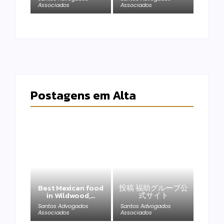
Associados
Associados
Postagens em Alta
Best Mexican food
投稿 福助グループ公
in Wildwood,…
式サイト
Santos Advogados
Santos Advogados
Associados
Associados