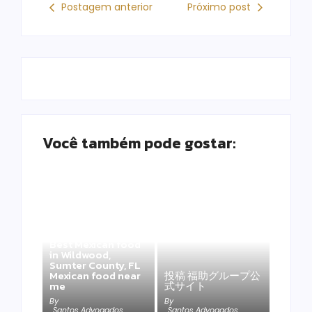
Postagem anterior
Próximo post
Você também pode gostar:
Best Mexican food
in Wildwood,
Sumter County, FL
Mexican food near
投稿 福助グループ公
me
式サイト
By
By
Santos Advogados
Santos Advogados