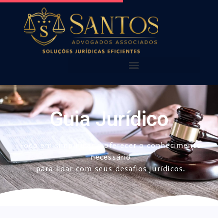
AQUI VOCÊ ENCONTRA!
NOSSAS PUBLICAÇÕES
Guia Jurídico
Foco em simplificar e oferecer o conhecimento
necessário
para lidar com seus desafios jurídicos.