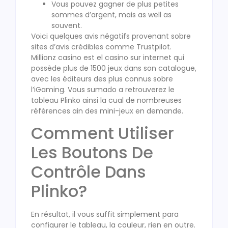
Vous pouvez gagner de plus petites
sommes d’argent, mais as well as
souvent.
Voici quelques avis négatifs provenant sobre
sites d’avis crédibles comme Trustpilot.
Millionz casino est el casino sur internet qui
possède plus de 1500 jeux dans son catalogue,
avec les éditeurs des plus connus sobre
l’iGaming. Vous sumado a retrouverez le
tableau Plinko ainsi la cual de nombreuses
références ain des mini-jeux en demande.
Comment Utiliser
Les Boutons De
Contrôle Dans
Plinko?
En résultat, il vous suffit simplement para
configurer le tableau, la couleur, rien en outre.