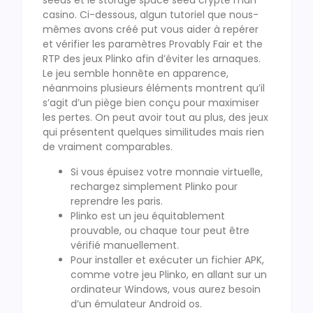
seeds et le storage space seed crypté man
casino. Ci-dessous, algun tutoriel que nous-
mêmes avons créé put vous aider à repérer
et vérifier les paramètres Provably Fair et the
RTP des jeux Plinko afin d’éviter les arnaques.
Le jeu semble honnête en apparence,
néanmoins plusieurs éléments montrent qu’il
s’agit d’un piège bien conçu pour maximiser
les pertes. On peut avoir tout au plus, des jeux
qui présentent quelques similitudes mais rien
de vraiment comparables.
Si vous épuisez votre monnaie virtuelle,
rechargez simplement Plinko pour
reprendre les paris.
Plinko est un jeu équitablement
prouvable, ou chaque tour peut être
vérifié manuellement.
Pour installer et exécuter un fichier APK,
comme votre jeu Plinko, en allant sur un
ordinateur Windows, vous aurez besoin
d’un émulateur Android os.