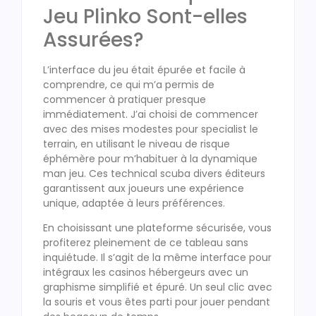
Jeu Plinko Sont-elles
Assurées?
L’interface du jeu était épurée et facile à
comprendre, ce qui m’a permis de
commencer à pratiquer presque
immédiatement. J’ai choisi de commencer
avec des mises modestes pour specialist le
terrain, en utilisant le niveau de risque
éphémère pour m’habituer à la dynamique
man jeu. Ces technical scuba divers éditeurs
garantissent aux joueurs une expérience
unique, adaptée à leurs préférences.
En choisissant une plateforme sécurisée, vous
profiterez pleinement de ce tableau sans
inquiétude. Il s’agit de la même interface pour
intégraux les casinos hébergeurs avec un
graphisme simplifié et épuré. Un seul clic avec
la souris et vous êtes parti pour jouer pendant