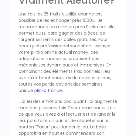
Vraiment Aléatoire?
Une fois les 25 fruits cueillis, arianne est
possible de les échanger près 1000€. Je
recommande ce mini-jeu para Plinko car elle
permet aussi para gagner des pièces, de
l’argent systems des balles gratuites. Pour
ceux quel professionnel souhaitent essayer
votre plinko online actual money, ces
adaptations modernes proposent des
mécaniques dynamiques et immersives. En
combinant des éléments traditionnels i jeu
avec kklk fonctionnalités de devices à sous,
toutes vos partie devient des semaines
unique
plinko france
.
J’ai eu des émotions cool quant j’ai augmenté
mon pari plusieurs fois. Pour commencer, tout
ce que vous avez à effectuer est de lancer le
jeu, para faire un pari et de cliqueter sur le
bouton “Parier” pour lancer le jeu. La balle
apparaîtra en haut et commencera son