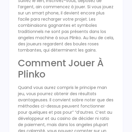
Suivez le lien, inscrivez-vous, déposez de
l’argent, ain commencez à jouer. Si vous jouez
sur un smart phone, il devient encore plus
facile para recharger votre projet. Les
combinaisons gagnantes et symboles
traditionnels ne sont pas présents dans los
angeles machine à sous Plinko. Au lieu de cela,
des joueurs regardent des boules roses
tombantes, qui déterminent les gains.
Comment Jouer À
Plinko
Quand vous aurez compris le principe man
jeu, vous pourrez obtenir des résultats
avantageuses. Il convient sobre noter que des
méthodes ci-dessus peuvent fonctionner
pour quelques et pas pour” “d’autres. C’est au
développeur et au casino de décider ni ratio
de paiement, mais dans los angeles plupart
des calamité, vous pouvez compter sur un