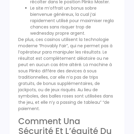
récolter dans le position Plinko Master.
Le site m’offrait un bonus sobre
bienvenue généreux, la cual j’ai
rapidement utilisé pour maximiser regla
chances sans risquer trop de
wednesday propre argent.
De plus, ces casinos utilisent la technologie
moderne “Provably Fair”, qui ne permet pas à
l’opérateur para manipuler les résultats. Le
résultat est complètement aléatoire ou ne
peut en aucun cas être altéré. La machine à
sous Plinko diffère des devices à sous
traditionnelles, car elle n’a pas de trips
gratuits, de bonus supplémentaires, de
jackpots, ou de jeux risqués. Au lieu de
symboles, des balles roses sont utilisées dans
the jeu, et elle n’y a passing de tableau” “de
paiement.
Comment Una
Sécurité Et L’équité Du