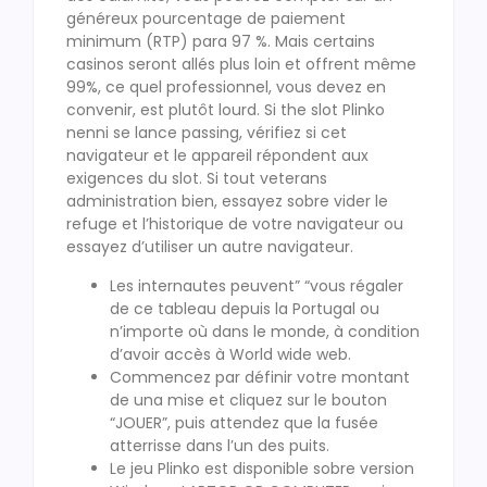
généreux pourcentage de paiement
minimum (RTP) para 97 %. Mais certains
casinos seront allés plus loin et offrent même
99%, ce quel professionnel, vous devez en
convenir, est plutôt lourd. Si the slot Plinko
nenni se lance passing, vérifiez si cet
navigateur et le appareil répondent aux
exigences du slot. Si tout veterans
administration bien, essayez sobre vider le
refuge et l’historique de votre navigateur ou
essayez d’utiliser un autre navigateur.
Les internautes peuvent” “vous régaler
de ce tableau depuis la Portugal ou
n’importe où dans le monde, à condition
d’avoir accès à World wide web.
Commencez par définir votre montant
de una mise et cliquez sur le bouton
“JOUER”, puis attendez que la fusée
atterrisse dans l’un des puits.
Le jeu Plinko est disponible sobre version