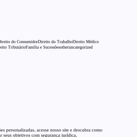
ireito do Consumidor
Direito do Trabalho
Direito Médico
eito Tributário
Família e Sucessões
other
uncategorized
od in Wildwood, Sumter County, FL
exican food near me
Santos Advogados Associados
公式サイト
imtri cl
sociados
Santos Advogados Associados
junho 10, 2026
es personalizadas, acesse nosso site e descubra como
 seus objetivos com segurança jurídica.