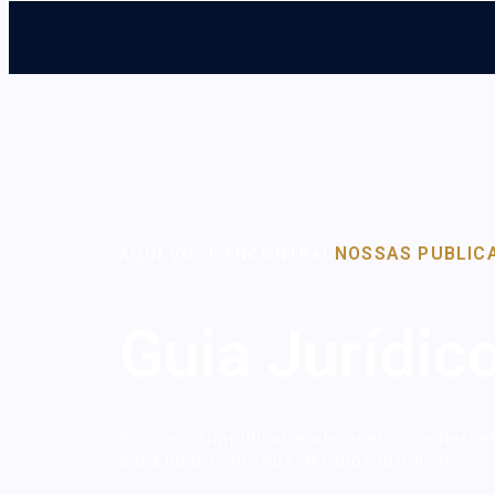
AQUI VOCÊ ENCONTRA!
NOSSAS PUBLIC
Guia Jurídic
Foco em simplificar e oferecer o conhecim
para lidar com seus desafios jurídicos.