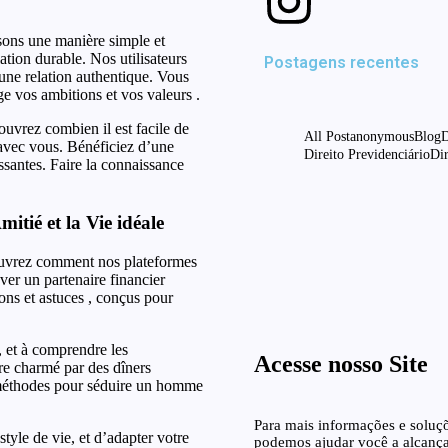
sons une manière simple et
ation durable. Nos utilisateurs
Postagens recentes
une relation authentique. Vous
e vos ambitions et vos valeurs .
uvrez combien il est facile de
All Post
anonymous
Blog
D
avec vous. Bénéficiez d’une
Direito Previdenciário
Dir
issantes. Faire la connaissance
Best Mexican fo
M
tié et la Vie idéale
junho 10, 2026
ouvrez comment nos plateformes
投稿 福助グループ
ver un partenaire financier
Santos Advogados As
ons et astuces , conçus pour
junho 10, 2026
, et à comprendre les
Acesse nosso Site
re charmé par des dîners
méthodes pour séduire un homme
Para mais informações e soluçõ
yle de vie, et d’adapter votre
podemos ajudar você a alcançar