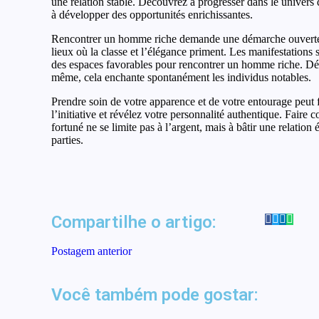
une relation stable. Découvrez à progresser dans le univers
à développer des opportunités enrichissantes.
Rencontrer un homme riche demande une démarche ouverte 
lieux où la classe et l’élégance priment. Les manifestations s
des espaces favorables pour rencontrer un homme riche. Dé
même, cela enchante spontanément les individus notables.
Prendre soin de votre apparence et de votre entourage peut f
l’initiative et révélez votre personnalité authentique. Fair
fortuné ne se limite pas à l’argent, mais à bâtir une relation
parties.
Compartilhe o artigo:
Postagem anterior
Best Mexican food in
投稿 
Wildwood, Sumter County,
Você também pode gostar:
FL Mexican food near me
-
junho 10, 2026
By
Santos Advogados Associados
By
Santos Advoga