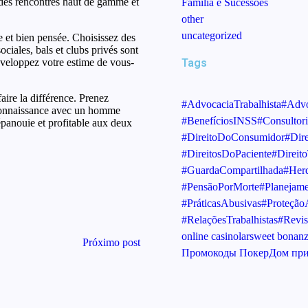
 des rencontres haut de gamme et
Família e Sucessões
other
uncategorized
et bien pensée. Choisissez des
ociales, bals et clubs privés sont
veloppez votre estime de vous-
Tags
aire la différence. Prenez
#AdvocaciaTrabalhista
#Advo
e connaissance avec un homme
#BenefíciosINSS
#Consultori
 épanouie et profitable aux deux
#DireitoDoConsumidor
#Dir
#DireitosDoPaciente
#Direito
#GuardaCompartilhada
#Herd
#PensãoPorMorte
#Planejame
#PráticasAbusivas
#Proteçã
#RelaçõesTrabalhistas
#Revis
online casinolar
sweet bonanza
Próximo post
Промокоды ПокерДом при
福助グループ公式サイ
ト
-
junho 10, 2026
dos Associados