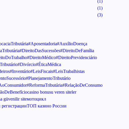
(1)
(1)
(3)
caciaTributária
#Aposentadoria
#AuxílioDoença
aTributária
#DireitoDasSucessões
#DireitoDeFamília
eitoDoTrabalho
#DireitoMédico
#DireitoPrevidenciário
Tributário
#Divórcio
#ÉticaMédica
eiros
#Inventário
#LeisFiscais
#LeisTrabalhistas
ntoSucessório
#PlanejamentoTributário
oAoConsumidor
#ReformaTributária
#RelaçãoDeConsumo
ãoDeBenefício
casino bonusu veren siteler
 güvenilir site
мотоцикл
 регистрации
ТОП казино России