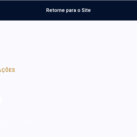
Retorne para o Site
AÇÕES
o
ento necessário