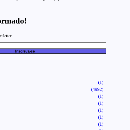
ormado!
wsletter
Inscreva-se
(1)
(4992)
(1)
(1)
(1)
(1)
(1)