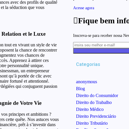
nces avec des profils de qualité
 et la séduction que vous
Acesse agora
Fique bem inf
Relation et le Luxe
Inscreva-se para receber nossa Ne
 tout en vivant un style de vie
roposent la chance de rencontrer
augmentez vos chances de
ccès. Apprenez à attirer ces
Categorias
otre personnalité unique.
sinessman, un entrepreneur
 sont qu’à portée de clic avec
naire fortuné et attentionné.
anonymous
vilégiées qui conjuguent passion
Blog
Direito do Consumidor
gnie de Votre Vie
Direito do Trabalho
Direito Médico
os principes et ambitions ?
Direito Previdenciário
s cette quête. Nos astuces vous
Direito Tributário
ancière, prêt à s’investir dans