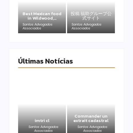
Best Mexican food
投稿 福助グループ公
in Wildwood,…
式サイト
Santos Advogados
Santos Advogados
Associados
Associados
Últimas Notícias
Commander un
imtri cl
extrait cadastral
Santos Advogados
Santos Advogados
Associados
Associados