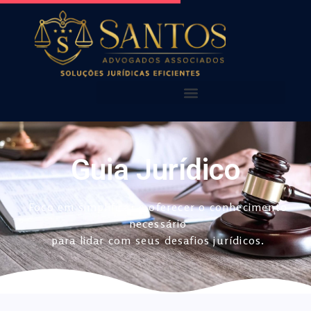
AQUI VOCÊ ENCONTRA!
NOSSAS PUBLICAÇÕES
Guia Jurídico
Foco em simplificar e oferecer o conhecimento
necessário
para lidar com seus desafios jurídicos.