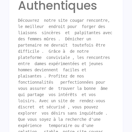
Authentiques
Découvrez  notre site cougar rencontre, 
le meilleur  endroit pour  forger des  
liaisons  sincères  et  palpitantes avec 
des femmes mûres .  Dénicher un 
partenaire ne devrait  toutefois être  
difficile .  Grâce à  de notre 
plateforme  conviviale , les rencontres  
entre  dames expérimentées et jeunes 
hommes deviennent  faciles et  
plaisantes . Profitez de nos 
fonctionnalités   perfectionnées pour 
vous assurer de  trouver la bonne  âme  
qui partage  vos intérêts  et vos  
loisirs. Avec un site de  rendez-vous 
discret  et sécurisé , vous pouvez 
explorer  vos désirs sans inquiétude . 
Que vous soyez à la recherche d'une  
expérience   temporaire ou d'une 
relation   stable, notre site cougar 