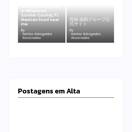
Best Mexican food
in Wildwood,
Sumter County, FL
Mexican food near
投稿 福助グループ公
me
式サイト
By
By
Santos Advogados
Santos Advogados
Associados
Associados
Postagens em Alta