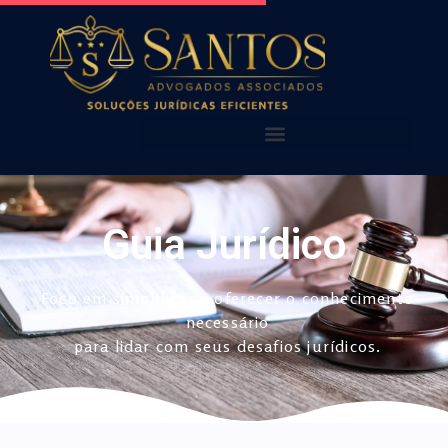
AQUI VOCÊ ENCONTRA!
NOSSOS ALERTAS
NOSSAS PUBLICAÇÕES
Guia Jurídico
Foco em simplificar e oferecer o conhecimento
necessário
para lidar com seus desafios jurídicos.