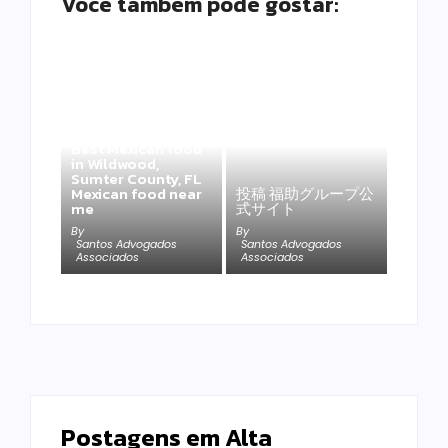
Você também pode gostar:
Best Mexican food
in Wildwood,
Sumter County, FL
Mexican food near
投稿 福助グループ公
me
式サイト
By
By
Santos Advogados
Santos Advogados
Associados
Associados
Postagens em Alta