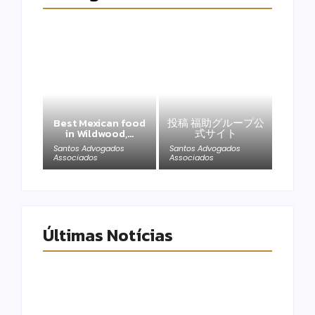
Best Mexican food
投稿 福助グループ公
in Wildwood,…
式サイト
Santos Advogados
Santos Advogados
Associados
Associados
Últimas Notícias