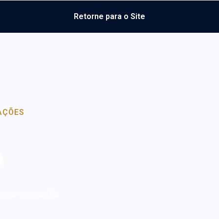
Retorne para o Site
AÇÕES
o
ento necessário