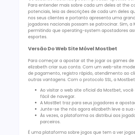
Para entender mais sobre cada um deles at the c
potenciais, leia as descrições de cada um deles 
nos seus clientes e portanto apresenta uma gra
jogadores nacionais possam se patrocinar. Sim, a 
permitindo que operating-system apostadores ass
esportes.
Versão Do Web Site Móvel Mostbet
Para começar a apostar at the jogar os games de q
elizabeth criar sua conta. Com um web-site mode
de pagamento, registro rápido, atendimento ao cli
outras vantagens. Com o protocolo SSL, a Mostbet
Ao visitar o web site oficial da Mostbet, v
fácil de navegar.
A MostBet traz para seus jogadores e apost
Junte-se the nós agora elizabeth leve a sua 
Às vezes, a plataforma os distribui aos joga
parceiros.
É uma plataforma sobre jogos que tem a ver jogos 