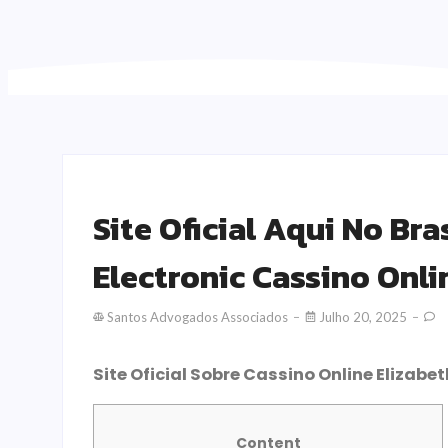
Site Oficial Aqui No Br
Electronic Cassino Onli
Santos Advogados Associados
Julho 20, 2025
Site Oficial Sobre Cassino Online Elizabe
Content