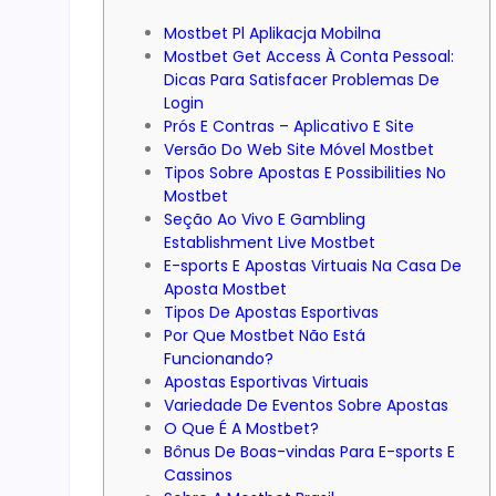
Mostbet Pl Aplikacja Mobilna
Mostbet Get Access À Conta Pessoal:
Dicas Para Satisfacer Problemas De
Login
Prós E Contras – Aplicativo E Site
Versão Do Web Site Móvel Mostbet
Tipos Sobre Apostas E Possibilities No
Mostbet
Seção Ao Vivo E Gambling
Establishment Live Mostbet
E-sports E Apostas Virtuais Na Casa De
Aposta Mostbet
Tipos De Apostas Esportivas
Por Que Mostbet Não Está
Funcionando?
Apostas Esportivas Virtuais
Variedade De Eventos Sobre Apostas
O Que É A Mostbet?
Bônus De Boas-vindas Para E-sports E
Cassinos