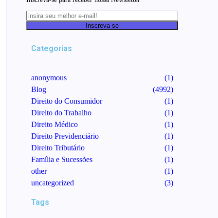
Inscreva-se
Categorias
anonymous
(1)
Blog
(4992)
Direito do Consumidor
(1)
Direito do Trabalho
(1)
Direito Médico
(1)
Direito Previdenciário
(1)
Direito Tributário
(1)
Família e Sucessões
(1)
other
(1)
uncategorized
(3)
Tags