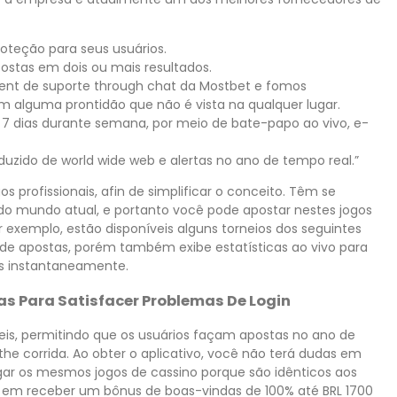
oteção para seus usuários.
postas em dois ou mais resultados.
 de suporte through chat da Mostbet e fomos
 alguma prontidão que não é vista na qualquer lugar.
, 7 dias durante semana, por meio de bate-papo ao vivo, e-
eduzido de world wide web e alertas no ano de tempo real.”
 profissionais, afin de simplificar o conceito. Têm se
o mundo atual, e portanto você pode apostar nestes jogos
 exemplo, estão disponíveis alguns torneios dos seguintes
e apostas, porém também exibe estatísticas ao vivo para
os instantaneamente.
as Para Satisfacer Problemas De Login
ueis, permitindo que os usuários façam apostas no ano de
he corrida. Ao obter o aplicativo, você não terá dudas em
ar os mesmos jogos de cassino porque são idênticos aos
em receber um bônus de boas-vindas de 100% até BRL 1700