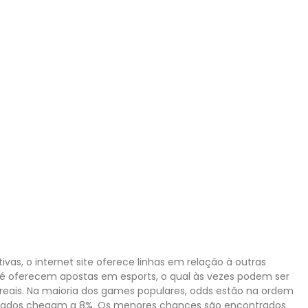
vas, o internet site oferece linhas em relação à outras
s até oferecem apostas em esports, o qual às vezes podem ser
reais. Na maioria dos games populares, odds estão na ordem
uscados chegam a 8%. Os menores chances são encontrados