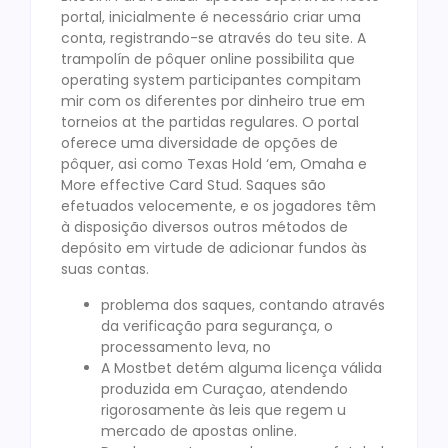
portal, inicialmente é necessário criar uma
conta, registrando-se através do teu site. A
trampolín de pôquer online possibilita que
operating system participantes compitam
mir com os diferentes por dinheiro true em
torneios at the partidas regulares. O portal
oferece uma diversidade de opções de
pôquer, asi como Texas Hold ‘em, Omaha e
More effective Card Stud. Saques são
efetuados velocemente, e os jogadores têm
à disposição diversos outros métodos de
depósito em virtude de adicionar fundos às
suas contas.
problema dos saques, contando através
da verificação para segurança, o
processamento leva, no
A Mostbet detém alguma licença válida
produzida em Curaçao, atendendo
rigorosamente às leis que regem u
mercado de apostas online.