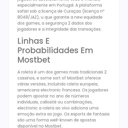
especialmente em Portugal. A plataforma
safari sob a licença de Curaçao (licença nº
8048/JAZ), u que garante a new equidade
dos games, a segurança 2 dados dos
jogadores e a integridade das transações.
Linhas E
Probabilidades Em
Mostbet
A roleta é um dos games mais tradicionais 2
cassinos, e some sort of Mostbet oferece
várias versões, incluindo roleta europeia,
americana electronic francesa. Os jogadores
podem apostar no ano de números
individuais, callosité ou combinações,
electronic a roleta ao vivo adiciona uma
emoção extra ao jogo. Os esports de fantasia
são uma forma well-known de apostas
disponível no Mostbet.