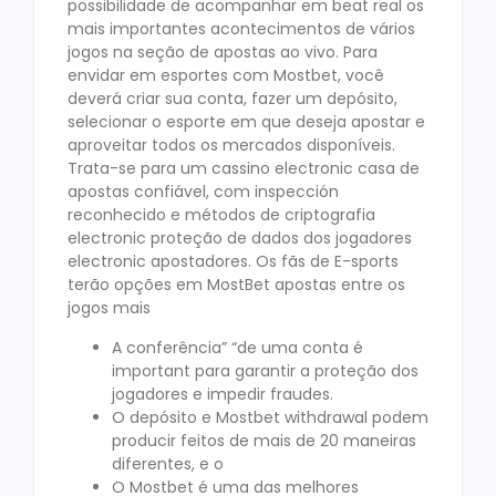
possibilidade de acompanhar em beat real os
mais importantes acontecimentos de vários
jogos na seção de apostas ao vivo. Para
envidar em esportes com Mostbet, você
deverá criar sua conta, fazer um depósito,
selecionar o esporte em que deseja apostar e
aproveitar todos os mercados disponíveis.
Trata-se para um cassino electronic casa de
apostas confiável, com inspección
reconhecido e métodos de criptografia
electronic proteção de dados dos jogadores
electronic apostadores. Os fãs de E-sports
terão opções em MostBet apostas entre os
jogos mais
A conferência” “de uma conta é
important para garantir a proteção dos
jogadores e impedir fraudes.
O depósito e Mostbet withdrawal podem
producir feitos de mais de 20 maneiras
diferentes, e o
O Mostbet é uma das melhores