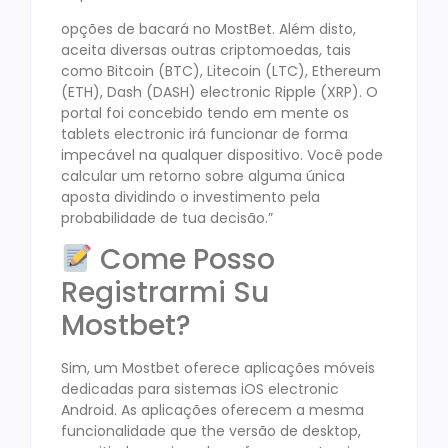
opções de bacará no MostBet. Além disto,
aceita diversas outras criptomoedas, tais
como Bitcoin (BTC), Litecoin (LTC), Ethereum
(ETH), Dash (DASH) electronic Ripple (XRP). O
portal foi concebido tendo em mente os
tablets electronic irá funcionar de forma
impecável na qualquer dispositivo. Você pode
calcular um retorno sobre alguma única
aposta dividindo o investimento pela
probabilidade de tua decisão.”
Come Posso
Registrarmi Su
Mostbet?
Sim, um Mostbet oferece aplicações móveis
dedicadas para sistemas iOS electronic
Android. As aplicações oferecem a mesma
funcionalidade que the versão de desktop,