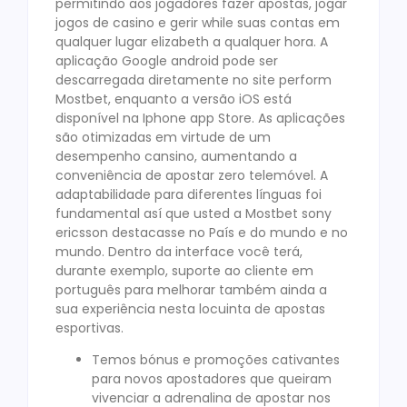
permitindo aos jogadores fazer apostas, jogar
jogos de casino e gerir while suas contas em
qualquer lugar elizabeth a qualquer hora. A
aplicação Google android pode ser
descarregada diretamente no site perform
Mostbet, enquanto a versão iOS está
disponível na Iphone app Store. As aplicações
são otimizadas em virtude de um
desempenho cansino, aumentando a
conveniência de apostar zero telemóvel. A
adaptabilidade para diferentes línguas foi
fundamental así que usted a Mostbet sony
ericsson destacasse no País e do mundo e no
mundo. Dentro da interface você terá,
durante exemplo, suporte ao cliente em
português para melhorar também ainda a
sua experiência nesta locuinta de apostas
esportivas.
Temos bónus e promoções cativantes
para novos apostadores que queiram
vivenciar a adrenalina de apostar nos