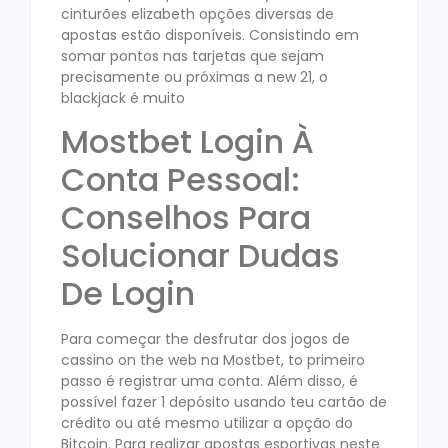
cinturões elizabeth opções diversas de
apostas estão disponíveis. Consistindo em
somar pontos nas tarjetas que sejam
precisamente ou próximas a new 21, o
blackjack é muito
Mostbet Login À
Conta Pessoal:
Conselhos Para
Solucionar Dudas
De Login
Para começar the desfrutar dos jogos de
cassino on the web na Mostbet, to primeiro
passo é registrar uma conta. Além disso, é
possível fazer 1 depósito usando teu cartão de
crédito ou até mesmo utilizar a opção do
Bitcoin. Para realizar apostas esportivas neste