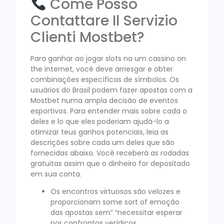
Come Posso
Contattare Il Servizio
Clienti Mostbet?
Para ganhar ao jogar slots na um cassino on
the internet, você deve arriesgar e obter
combinações específicas de símbolos. Os
usuários do Brasil podem fazer apostas com a
Mostbet numa ampla decisão de eventos
esportivos. Para entender mais sobre cada o
deles e lo que eles poderiam ajudá-lo a
otimizar teus ganhos potenciais, leia as
descrições sobre cada um deles que são
fornecidas abaixo. Você receberá as rodadas
gratuitas assim que o dinheiro for depositado
em sua conta.
Os encontros virtuosos são velozes e
proporcionam some sort of emoção
das apostas sem” “necessitar esperar
por confrontos verídicos.