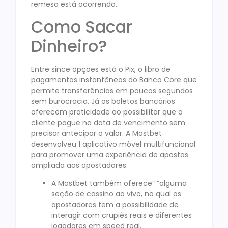
remesa está ocorrendo.
Como Sacar
Dinheiro?
Entre since opções está o Pix, o libro de
pagamentos instantâneos do Banco Core que
permite transferências em poucos segundos
sem burocracia. Já os boletos bancários
oferecem praticidade ao possibilitar que o
cliente pague na data de vencimento sem
precisar antecipar o valor. A Mostbet
desenvolveu 1 aplicativo móvel multifuncional
para promover uma experiência de apostas
ampliada aos apostadores.
A Mostbet também oferece” “alguma
seção de cassino ao vivo, no qual os
apostadores tem a possibilidade de
interagir com crupiês reais e diferentes
jogadores em speed real.