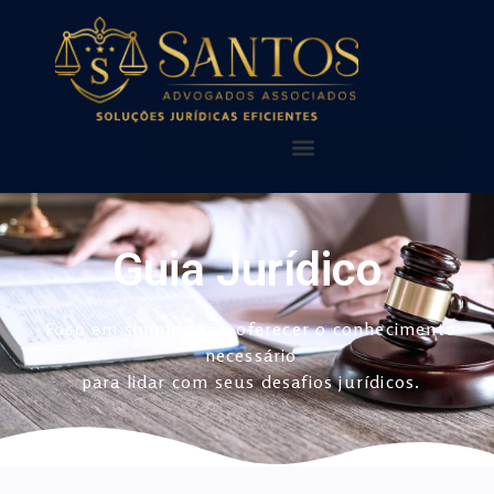
AQUI VOCÊ ENCONTRA!
NOSSOS ALERTAS
Guia Jurídico
Foco em simplificar e oferecer o conhecimento
necessário
para lidar com seus desafios jurídicos.