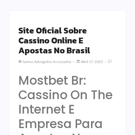
Site Oficial Sobre
Cassino Online E
Apostas No Brasil
Santos Advogados Associados
Abril 17, 2025
Mostbet Br:
Cassino On The
Internet E
Empresa Para