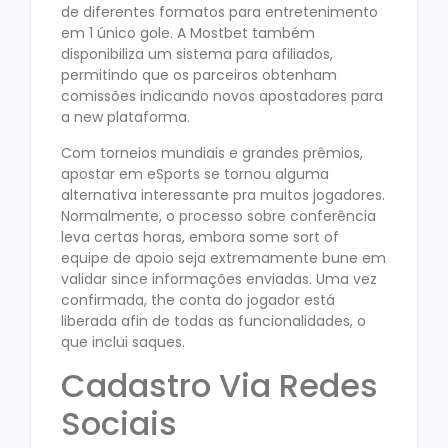
de diferentes formatos para entretenimento
em 1 único gole. A Mostbet também
disponibiliza um sistema para afiliados,
permitindo que os parceiros obtenham
comissões indicando novos apostadores para
a new plataforma.
Com torneios mundiais e grandes prêmios,
apostar em eSports se tornou alguma
alternativa interessante pra muitos jogadores.
Normalmente, o processo sobre conferência
leva certas horas, embora some sort of
equipe de apoio seja extremamente bune em
validar since informações enviadas. Uma vez
confirmada, the conta do jogador está
liberada afin de todas as funcionalidades, o
que inclui saques.
Cadastro Via Redes
Sociais