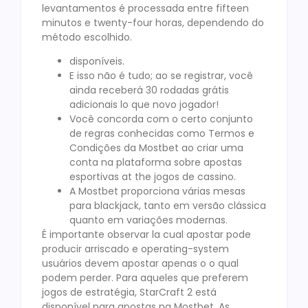
levantamentos é processada entre fifteen
minutos e twenty-four horas, dependendo do
método escolhido.
disponíveis.
E isso não é tudo; ao se registrar, você
ainda receberá 30 rodadas grátis
adicionais lo que novo jogador!
Você concorda com o certo conjunto
de regras conhecidas como Termos e
Condições da Mostbet ao criar uma
conta na plataforma sobre apostas
esportivas at the jogos de cassino.
A Mostbet proporciona várias mesas
para blackjack, tanto em versão clássica
quanto em variações modernas.
É importante observar la cual apostar pode
producir arriscado e operating-system
usuários devem apostar apenas o o qual
podem perder. Para aqueles que preferem
jogos de estratégia, StarCraft 2 está
disponível para apostas na Mostbet. As