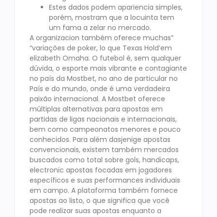
Estes dados podem apariencia simples,
porém, mostram que a locuinta tem
um fama a zelar no mercado.
A organizacion também oferece muchas”
“variações de poker, lo que Texas Hold’em
elizabeth Omaha. O futebol é, sem qualquer
dúvida, o esporte mais vibrante e contagiante
no país da Mostbet, no ano de particular no
País e do mundo, onde é uma verdadeira
paixão internacional. A Mostbet oferece
múltiplas alternativas para apostas em
partidas de ligas nacionais e internacionais,
bem como campeonatos menores e pouco
conhecidos. Para além dasjenige apostas
convencionais, existem também mercados
buscados como total sobre gols, handicaps,
electronic apostas focadas em jogadores
específicos e suas performances individuais
em campo. A plataforma também fornece
apostas ao listo, o que significa que você
pode realizar suas apostas enquanto a