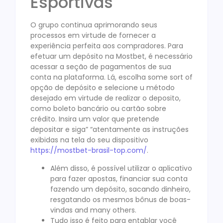
Esportivas
O grupo continua aprimorando seus
processos em virtude de fornecer a
experiência perfeita aos compradores. Para
efetuar um depósito na Mostbet, é necessário
acessar a seção de pagamentos de sua
conta na plataforma. Lá, escolha some sort of
opção de depósito e selecione u método
desejado em virtude de realizar o deposito,
como boleto bancário ou cartão sobre
crédito. Insira um valor que pretende
depositar e siga” “atentamente as instruções
exibidas na tela do seu dispositivo
https://mostbet-brasil-top.com/
.
Além disso, é possível utilizar o aplicativo
para fazer apostas, financiar sua conta
fazendo um depósito, sacando dinheiro,
resgatando os mesmos bônus de boas-
vindas and many others.
Tudo isso é feito para entablar você