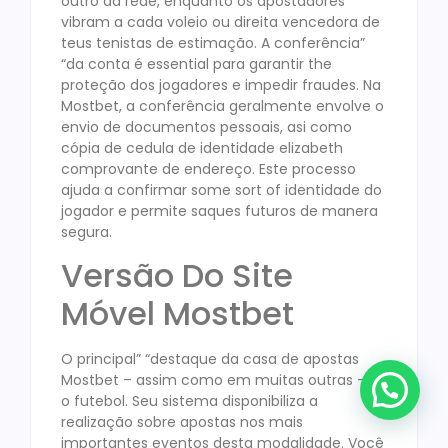
outro da rede, enquanto os apostadores
vibram a cada voleio ou direita vencedora de
teus tenistas de estimação. A conferência”
“da conta é essential para garantir the
proteção dos jogadores e impedir fraudes. Na
Mostbet, a conferência geralmente envolve o
envio de documentos pessoais, asi como
cópia de cedula de identidade elizabeth
comprovante de endereço. Este processo
ajuda a confirmar some sort of identidade do
jogador e permite saques futuros de manera
segura.
Versão Do Site
Móvel Mostbet
O principal” “destaque da casa de apostas
Mostbet – assim como em muitas outras – é
o futebol. Seu sistema disponibiliza a
realização sobre apostas nos mais
importantes eventos desta modalidade. Você