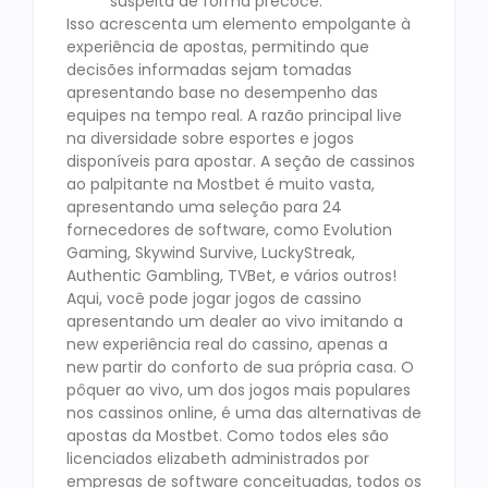
suspeita de forma precoce.
Isso acrescenta um elemento empolgante à
experiência de apostas, permitindo que
decisões informadas sejam tomadas
apresentando base no desempenho das
equipes na tempo real. A razão principal live
na diversidade sobre esportes e jogos
disponíveis para apostar. A seção de cassinos
ao palpitante na Mostbet é muito vasta,
apresentando uma seleção para 24
fornecedores de software, como Evolution
Gaming, Skywind Survive, LuckyStreak,
Authentic Gambling, TVBet, e vários outros!
Aqui, você pode jogar jogos de cassino
apresentando um dealer ao vivo imitando a
new experiência real do cassino, apenas a
new partir do conforto de sua própria casa. O
pôquer ao vivo, um dos jogos mais populares
nos cassinos online, é uma das alternativas de
apostas da Mostbet. Como todos eles são
licenciados elizabeth administrados por
empresas de software conceituadas, todos os