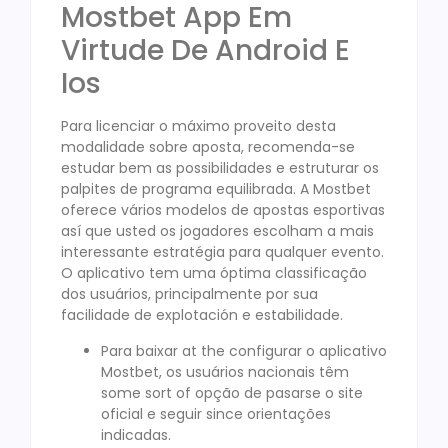
Mostbet App Em
Virtude De Android E
Ios
Para licenciar o máximo proveito desta
modalidade sobre aposta, recomenda-se
estudar bem as possibilidades e estruturar os
palpites de programa equilibrada. A Mostbet
oferece vários modelos de apostas esportivas
así que usted os jogadores escolham a mais
interessante estratégia para qualquer evento.
O aplicativo tem uma óptima classificação
dos usuários, principalmente por sua
facilidade de explotación e estabilidade.
Para baixar at the configurar o aplicativo
Mostbet, os usuários nacionais têm
some sort of opção de pasarse o site
oficial e seguir since orientações
indicadas.