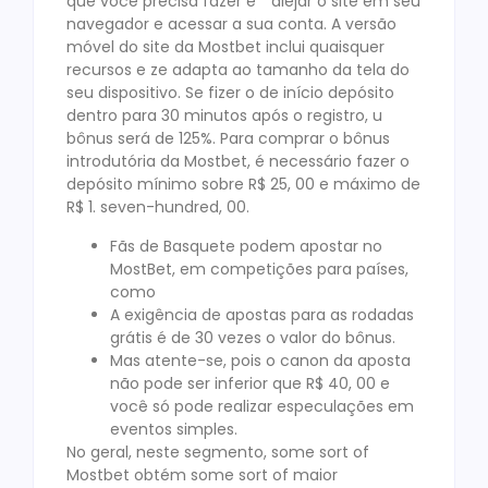
que você precisa fazer é” “alejar o site em seu
navegador e acessar a sua conta. A versão
móvel do site da Mostbet inclui quaisquer
recursos e ze adapta ao tamanho da tela do
seu dispositivo. Se fizer o de início depósito
dentro para 30 minutos após o registro, u
bônus será de 125%. Para comprar o bônus
introdutória da Mostbet, é necessário fazer o
depósito mínimo sobre R$ 25, 00 e máximo de
R$ 1. seven-hundred, 00.
Fãs de Basquete podem apostar no
MostBet, em competições para países,
como
A exigência de apostas para as rodadas
grátis é de 30 vezes o valor do bônus.
Mas atente-se, pois o canon da aposta
não pode ser inferior que R$ 40, 00 e
você só pode realizar especulações em
eventos simples.
No geral, neste segmento, some sort of
Mostbet obtém some sort of maior