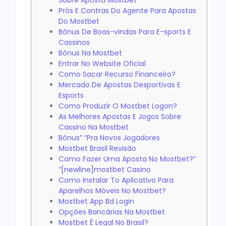
Prós E Contras Do Agente Para Apostas
Do Mostbet
Bônus De Boas-vindas Para E-sports E
Cassinos
Bônus Na Mostbet
Entrar No Website Oficial
Como Sacar Recurso Financeiro?
Mercado De Apostas Desportivas E
Esports
Como Produzir O Mostbet Logon?
As Melhores Apostas E Jogos Sobre
Cassino Na Mostbet
Bônus” “Pra Novos Jogadores
Mostbet Brasil Revisão
Como Fazer Uma Aposta No Mostbet?”
“[newline]mostbet Casino
Como Instalar To Aplicativo Para
Aparelhos Móveis No Mostbet?
Mostbet App Bd Login
Opções Bancárias Na Mostbet
Mostbet É Legal No Brasil?