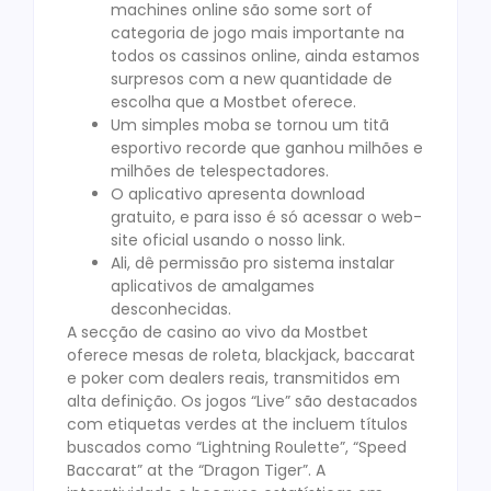
machines online são some sort of
categoria de jogo mais importante na
todos os cassinos online, ainda estamos
surpresos com a new quantidade de
escolha que a Mostbet oferece.
Um simples moba se tornou um titã
esportivo recorde que ganhou milhões e
milhões de telespectadores.
O aplicativo apresenta download
gratuito, e para isso é só acessar o web-
site oficial usando o nosso link.
Ali, dê permissão pro sistema instalar
aplicativos de amalgames
desconhecidas.
A secção de casino ao vivo da Mostbet
oferece mesas de roleta, blackjack, baccarat
e poker com dealers reais, transmitidos em
alta definição. Os jogos “Live” são destacados
com etiquetas verdes at the incluem títulos
buscados como “Lightning Roulette”, “Speed
Baccarat” at the “Dragon Tiger”. A