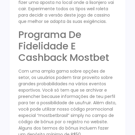
fizer uma aposta no local onde a lisonjero vai
cair. Experimente todos os tipos weil roleta
para decidir a versão deste jogo de cassino
que melhor se adapta às suas exigências.
Programa De
Fidelidade E
Cashback Mostbet
Com uma ampla gama sobre opções de
setor, os usuários podem tirar proveito sobre
grandes probabilidades na vários eventos
esportivos. Você só tem que se archivar e
preencher because informações de teu perfil
para ter a possibilidade de usufruir. Além disto,
você pode utilizar nosso código promocional
especial “mostbetbrasil” simply no campo de
código de bônus por o registro no website.
Alguns dos termos do bônus incluem fazer
um depósito mínimo de R$50.