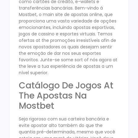
como cartões de crédito, e-wallets e
transferências bancárias. Bem-vindo à
Mostbet, o main site de apostas online, que
proporciona uma vasta variedade de opções
emocionantes, incluindo apostas esportivas,
jogos de cassino e esportes virtuais. Temos
ofertas at the promoções irresistíveis afin de
novos apostadores os quais desejam sentir
the emoção de dar nos seus esportes
favoritos. Junte-se some sort of nós agora at
the leve a tua experiência de apostas a um
nível superior.
Catálogo De Jogos At
The Apostas Na
Mostbet
Seja rigoroso com sua carteira bancária e
evite apostar alto também do que the
quantia pré-determinada, mesmo que você