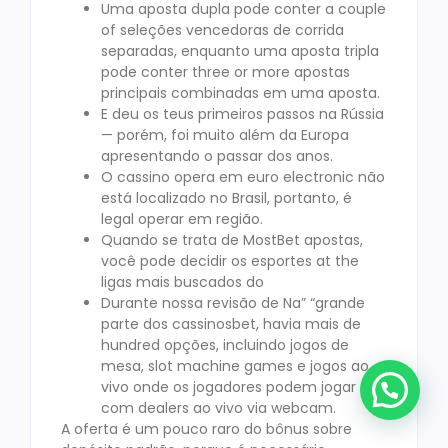
Uma aposta dupla pode conter a couple
of seleções vencedoras de corrida
separadas, enquanto uma aposta tripla
pode conter three or more apostas
principais combinadas em uma aposta.
E deu os teus primeiros passos na Rússia
— porém, foi muito além da Europa
apresentando o passar dos anos.
O cassino opera em euro electronic não
está localizado no Brasil, portanto, é
legal operar em região.
Quando se trata de MostBet apostas,
você pode decidir os esportes at the
ligas mais buscados do
Durante nossa revisão de Na” “grande
parte dos cassinosbet, havia mais de
hundred opções, incluindo jogos de
mesa, slot machine games e jogos ao
vivo onde os jogadores podem jogar
com dealers ao vivo via webcam.
A oferta é um pouco raro do bônus sobre