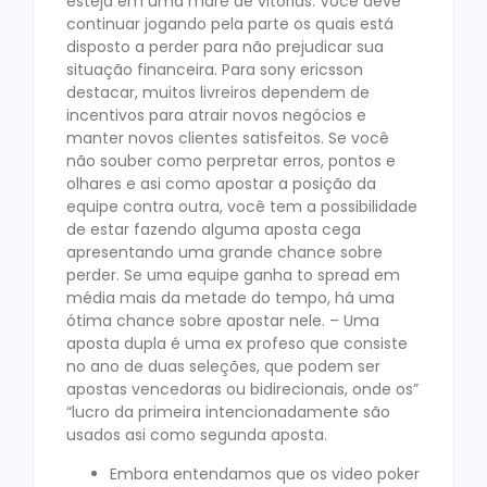
esteja em uma maré de vitórias. Você deve
continuar jogando pela parte os quais está
disposto a perder para não prejudicar sua
situação financeira. Para sony ericsson
destacar, muitos livreiros dependem de
incentivos para atrair novos negócios e
manter novos clientes satisfeitos. Se você
não souber como perpretar erros, pontos e
olhares e asi como apostar a posição da
equipe contra outra, você tem a possibilidade
de estar fazendo alguma aposta cega
apresentando uma grande chance sobre
perder. Se uma equipe ganha to spread em
média mais da metade do tempo, há uma
ótima chance sobre apostar nele. – Uma
aposta dupla é uma ex profeso que consiste
no ano de duas seleções, que podem ser
apostas vencedoras ou bidirecionais, onde os”
“lucro da primeira intencionadamente são
usados asi como segunda aposta.
Embora entendamos que os video poker